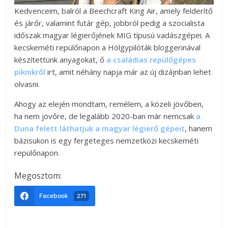
Kedvenceim, balról a Beechcraft King Air, amely felderítő
és járőr, valamint futár gép, jobbról pedig a szocialista
időszak magyar légierőjének MIG típusú vadászgépei. A
kecskeméti repülőnapon a Hölgypilóták bloggerinával
készítettünk anyagokat, ő
a családias repülőgépes
piknikről
irt, amit néhány napja már az új dizájnban lehet
olvasni.
Ahogy az elején mondtam, remélem, a közeli jövőben,
ha nem jövőre, de legalább 2020-ban már nemcsak
a
Duna felett láthatjuk a magyar légierő gépeit
, hanem
bázisukon is egy fergeteges nemzetközi kecskeméti
repülőnapon.
Megosztom:
Facebook
271