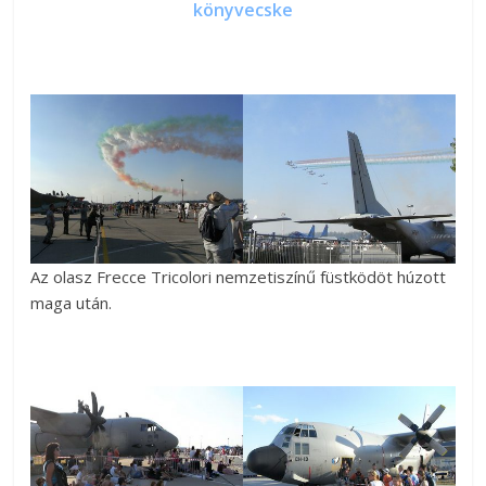
könyvecske
Az olasz Frecce Tricolori nemzetiszínű füstködöt húzott
maga után.