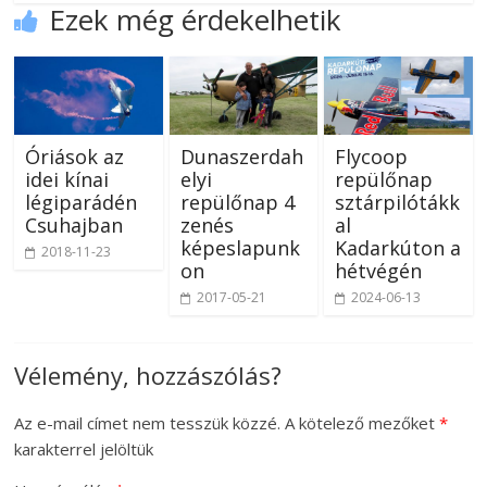
Ezek még érdekelhetik
Óriások az
Dunaszerdah
Flycoop
idei kínai
elyi
repülőnap
légiparádén
repülőnap 4
sztárpilótákk
Csuhajban
zenés
al
képeslapunk
Kadarkúton a
2018-11-23
on
hétvégén
2017-05-21
2024-06-13
Vélemény, hozzászólás?
Az e-mail címet nem tesszük közzé.
A kötelező mezőket
*
karakterrel jelöltük