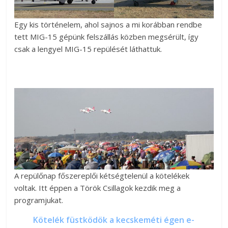
Egy kis történelem, ahol sajnos a mi korábban rendbe
tett MIG-15 gépünk felszállás közben megsérült, így
csak a lengyel MIG-15 repülését láthattuk.
A repülőnap főszereplői kétségtelenül a kötelékek
voltak. Itt éppen a Török Csillagok kezdik meg a
programjukat.
Kötelék füstködök a kecskeméti égen e-