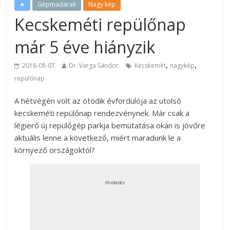
★
Gépmadarak
Nagy kép
Kecskeméti repülőnap
már 5 éve hiányzik
,
,
2018-08-07
Dr. Varga Sándor
Kecskemét
nagykép
repülőnap
A hétvégén volt az ötödik évfordulója az utolsó
kecskeméti repülőnap rendezvénynek. Már csak a
légierő új repülőgép parkja bemutatása okán is jövőre
aktuális lenne a következő, miért maradunk le a
környező országoktól?
Hirdetés