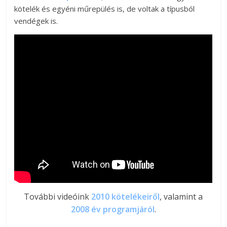
kötelék és egyéni műrepülés is, de voltak a típusból
vendégek is.
További videóink
2010 kötelékeiről
, valamint a
2008 év programjáról
.