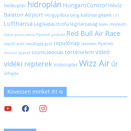
hidroplán
HungaroControl
Hévíz-
helikopter
Balaton Airport
katonai gépek
Hölgypilóta blog
LOT
Lufthansa
Légikatasztrófa
légitársaság
múzeum
Malév
Red Bull Air Race
Pipistrel
podcast
pilóta nélküli
Pilatus
repülőnap
Ryanair
repülőgépgyár
repülő autó
repülőtér
videó
történelem
szomszédolás
SpaceX
Siemens
Wizz Air
vidéki repterek
űr
Volocopter
űrhajós
Kövessen minket itt is