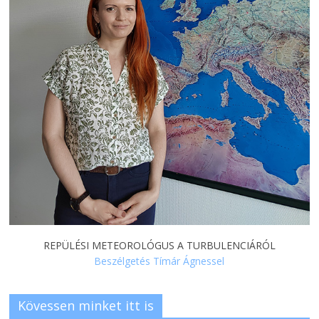
REPÜLÉSI METEOROLÓGUS A TURBULENCIÁRÓL
Beszélgetés Tímár Ágnessel
Kövessen minket itt is