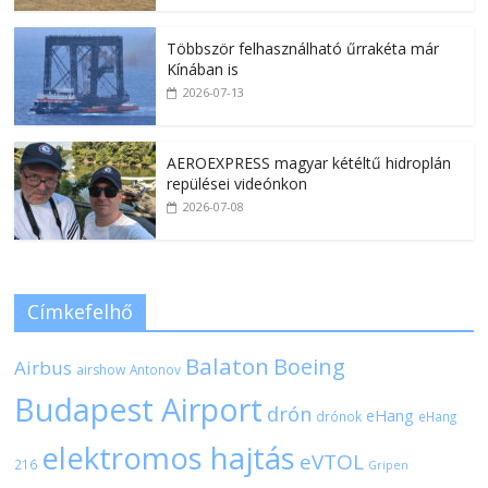
Többször felhasználható űrrakéta már
Kínában is
2026-07-13
AEROEXPRESS magyar kétéltű hidroplán
repülései videónkon
2026-07-08
Címkefelhő
Balaton
Boeing
Airbus
airshow
Antonov
Budapest Airport
drón
eHang
drónok
eHang
elektromos hajtás
eVTOL
216
Gripen