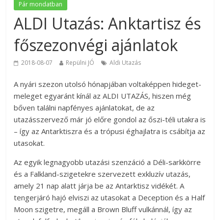
Pár mondatban
ALDI Utazás: Anktartisz és
főszezonvégi ajánlatok
2018-08-07
Repülni JÓ
Aldi Utazás
A nyári szezon utolsó hónapjában voltaképpen hideget-
meleget egyaránt kínál az ALDI UTAZÁS, hiszen még
bőven találni napfényes ajánlatokat, de az
utazásszervező már jó előre gondol az őszi-téli utakra is
– így az Antarktiszra és a trópusi éghajlatra is csábítja az
utasokat.
Az egyik legnagyobb utazási szenzáció a Déli-sarkkörre
és a Falkland-szigetekre szervezett exkluzív utazás,
amely 21 nap alatt járja be az Antarktisz vidékét. A
tengerjáró hajó elviszi az utasokat a Deception és a Half
Moon szigetre, megáll a Brown Bluff vulkánnál, így az