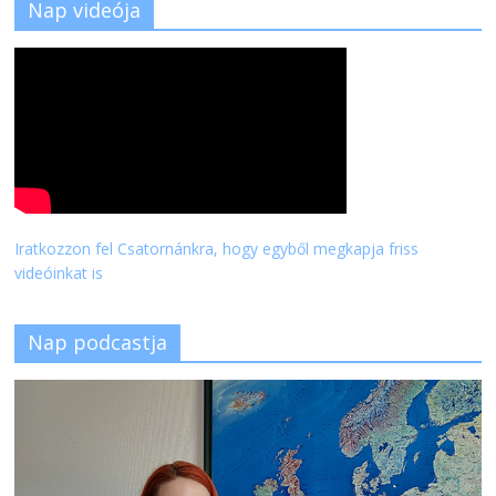
Nap videója
Iratkozzon fel Csatornánkra, hogy egyből megkapja friss
videóinkat is
Nap podcastja