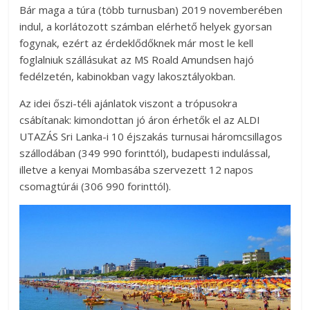
Bár maga a túra (több turnusban) 2019 novemberében
indul, a korlátozott számban elérhető helyek gyorsan
fogynak, ezért az érdeklődőknek már most le kell
foglalniuk szállásukat az MS Roald Amundsen hajó
fedélzetén, kabinokban vagy lakosztályokban.
Az idei őszi-téli ajánlatok viszont a trópusokra
csábítanak: kimondottan jó áron érhetők el az ALDI
UTAZÁS Sri Lanka-i 10 éjszakás turnusai háromcsillagos
szállodában (349 990 forinttól), budapesti indulással,
illetve a kenyai Mombasába szervezett 12 napos
csomagtúrái (306 990 forinttól).