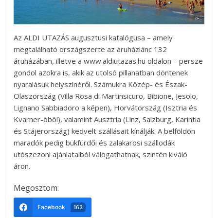
Az ALDI UTAZÁS augusztusi katalógusa – amely
megtalálható országszerte az áruházlánc 132
áruházában, illetve a www.aldiutazas.hu oldalon – persze
gondol azokra is, akik az utolsó pillanatban döntenek
nyaralásuk helyszínéről. Számukra Közép- és Észak-
Olaszország (Villa Rosa di Martinsicuro, Bibione, Jesolo,
Lignano Sabbiadoro a képen), Horvátország (Isztria és
Kvarner-öböl), valamint Ausztria (Linz, Salzburg, Karintia
és Stájerország) kedvelt szállásait kínálják. A belföldön
maradók pedig bükfürdői és zalakarosi szállodák
utószezoni ajánlataiból válogathatnak, szintén kiváló
áron.
Megosztom:
Facebook
163