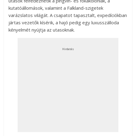
utasok felfedezhetik a pingvin- és fókakolóniák, a
kutatóállomások, valamint a Falkland-szigetek
varázslatos világát. A csapatot tapasztalt, expedíciókban
jártas vezetők kísérik, a hajó pedig egy luxusszálloda
kényelmét nyújtja az utasoknak.
Hirdetés