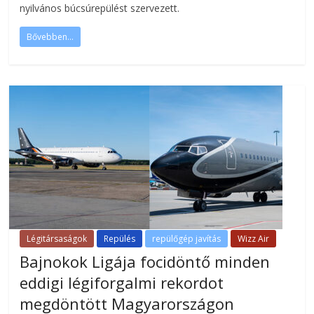
nyilvános búcsúrepülést szervezett.
Bővebben...
Légitársaságok
Repülés
repülőgép javítás
Wizz Air
Bajnokok Ligája focidöntő minden
eddigi légiforgalmi rekordot
megdöntött Magyarországon