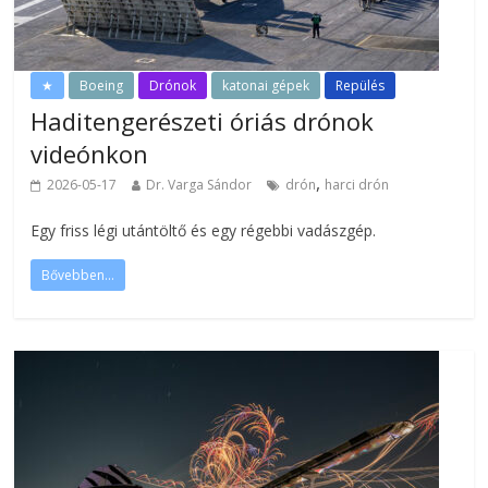
★
Boeing
Drónok
katonai gépek
Repülés
Haditengerészeti óriás drónok
videónkon
,
2026-05-17
Dr. Varga Sándor
drón
harci drón
Egy friss légi utántöltő és egy régebbi vadászgép.
Bővebben...