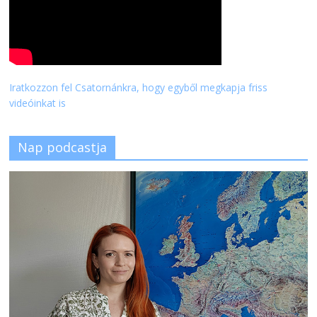
Iratkozzon fel Csatornánkra, hogy egyből megkapja friss
videóinkat is
Nap podcastja