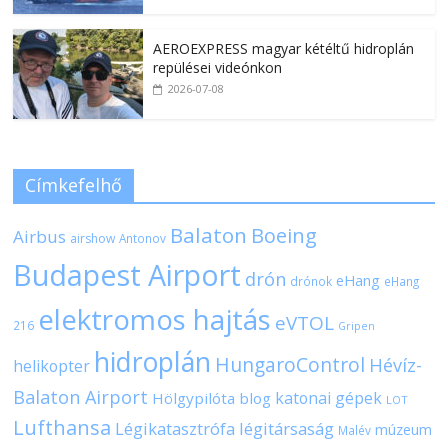
AEROEXPRESS magyar kétéltű hidroplán
repülései videónkon
2026-07-08
Címkefelhő
Balaton
Boeing
Airbus
airshow
Antonov
Budapest Airport
drón
eHang
drónok
eHang
elektromos hajtás
eVTOL
216
Gripen
hidroplán
HungaroControl
Hévíz-
helikopter
Balaton Airport
katonai gépek
Hölgypilóta blog
LOT
Lufthansa
Légikatasztrófa
légitársaság
múzeum
Malév