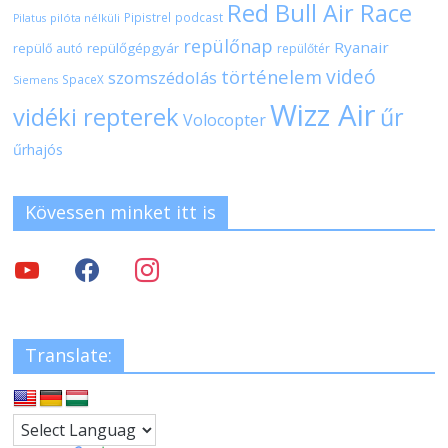
Red Bull Air Race
Pipistrel
podcast
pilóta nélküli
Pilatus
repülőnap
Ryanair
repülőgépgyár
repülő autó
repülőtér
videó
történelem
szomszédolás
SpaceX
Siemens
Wizz Air
vidéki repterek
űr
Volocopter
űrhajós
Kövessen minket itt is
Translate: