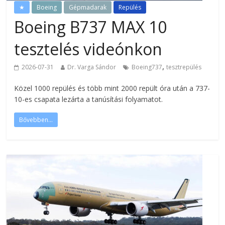
★
Boeing
Gépmadarak
Repülés
Boeing B737 MAX 10
tesztelés videónkon
,
2026-07-31
Dr. Varga Sándor
Boeing737
tesztrepülés
Közel 1000 repülés és több mint 2000 repült óra után a 737-
10-es csapata lezárta a tanúsítási folyamatot.
Bővebben...