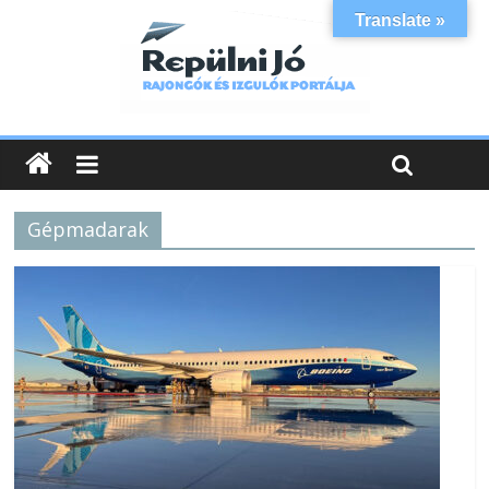
Translate »
Gépmadarak