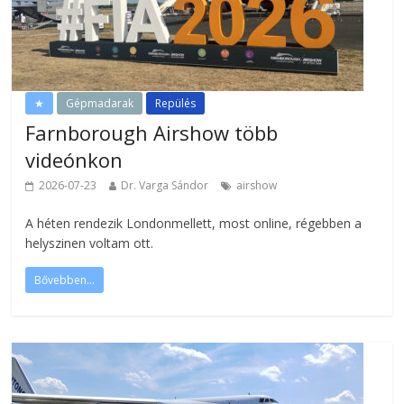
★
Gépmadarak
Repülés
Farnborough Airshow több
videónkon
2026-07-23
Dr. Varga Sándor
airshow
A héten rendezik Londonmellett, most online, régebben a
helyszinen voltam ott.
Bővebben...