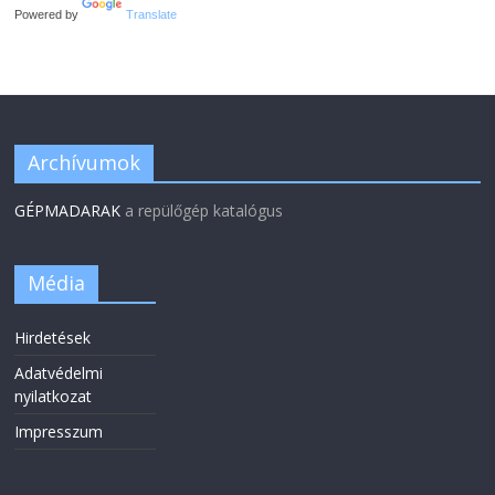
Powered by
Translate
Archívumok
GÉPMADARAK
a repülőgép katalógus
Média
Hirdetések
Adatvédelmi
nyilatkozat
Impresszum