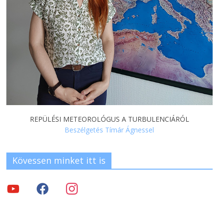
REPÜLÉSI METEOROLÓGUS A TURBULENCIÁRÓL
Beszélgetés Tímár Ágnessel
Kövessen minket itt is