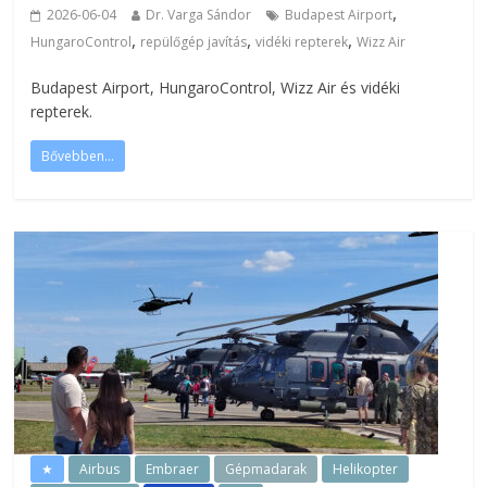
,
2026-06-04
Dr. Varga Sándor
Budapest Airport
,
,
,
HungaroControl
repülőgép javítás
vidéki repterek
Wizz Air
Budapest Airport, HungaroControl, Wizz Air és vidéki
repterek.
Bővebben...
★
Airbus
Embraer
Gépmadarak
Helikopter