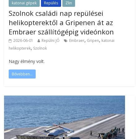
katonai gépek
Repülés
Zlin
Szolnok családi nap repülései
helikopterektől a Gripenen át az
Embraer szállítógépig videónkon
,
,
2026-06-01
Repülni JÓ
Embraer
Gripen
katonai
,
helikopterek
Szolnok
Nagy élmény volt.
Bővebben...