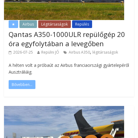
★
Airbus
Légitársaságok
Repülés
Qantas A350-1000ULR repülőgép 20
óra egyfolytában a levegőben
,
2026-07-25
Repülni JÓ
Airbus A350
légitársaságok
A héten volt a próbaút az Airbus franciaországi gyártelepéről
Ausztráliáig.
Bővebben...