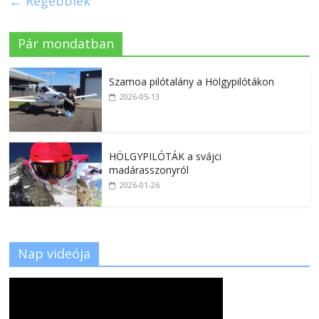
← Régebbiek
Pár mondatban
Szamoa pilótalány a Hölgypilótákon
2026-05-13
HÖLGYPILÓTÁK a svájci
madárasszonyról
2026-01-26
Nap videója