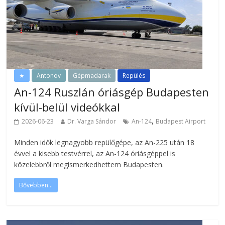
★
Antonov
Gépmadarak
Repülés
An-124 Ruszlán óriásgép Budapesten
kívül-belül videókkal
,
2026-06-23
Dr. Varga Sándor
An-124
Budapest Airport
Minden idők legnagyobb repülőgépe, az An-225 után 18
évvel a kisebb testvérrel, az An-124 óriásgéppel is
közelebbről megismerkedhettem Budapesten.
Bővebben...