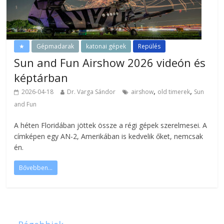
★
Gépmadarak
katonai gépek
Repülés
Sun and Fun Airshow 2026 videón és
képtárban
,
,
2026-04-18
Dr. Varga Sándor
airshow
old timerek
Sun
and Fun
A héten Floridában jöttek össze a régi gépek szerelmesei. A
címképen egy AN-2, Amerikában is kedvelik őket, nemcsak
én.
Bővebben...