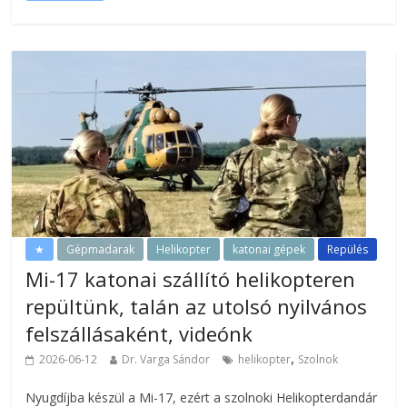
★
Gépmadarak
Helikopter
katonai gépek
Repülés
Mi-17 katonai szállító helikopteren
repültünk, talán az utolsó nyilvános
felszállásaként, videónk
,
2026-06-12
Dr. Varga Sándor
helikopter
Szolnok
Nyugdíjba készül a Mi-17, ezért a szolnoki Helikopterdandár