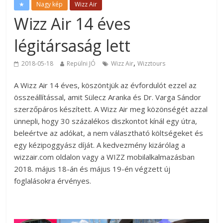
★
Nagy kép
Wizz Air
Wizz Air 14 éves
légitársaság lett
,
2018-05-18
Repülni JÓ
Wizz Air
Wizztours
A Wizz Air 14 éves, köszöntjük az évfordulót ezzel az
összeállítással, amit Sülecz Aranka és Dr. Varga Sándor
szerzőpáros készített. A Wizz Air meg közönségét azzal
ünnepli, hogy 30 százalékos diszkontot kínál egy útra,
beleértve az adókat, a nem választható költségeket és
egy kézipoggyász díját. A kedvezmény kizárólag a
wizzair.com oldalon vagy a WIZZ mobilalkalmazásban
2018. május 18-án és május 19-én végzett új
foglalásokra érvényes.