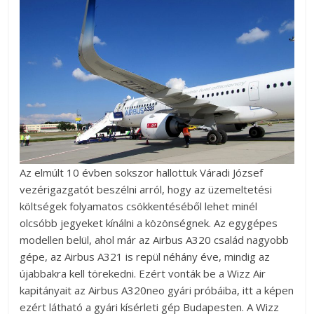
Az elmúlt 10 évben sokszor hallottuk Váradi József
vezérigazgatót beszélni arról, hogy az üzemeltetési
költségek folyamatos csökkentéséből lehet minél
olcsóbb jegyeket kínálni a közönségnek. Az egygépes
modellen belül, ahol már az Airbus A320 család nagyobb
gépe, az Airbus A321 is repül néhány éve, mindig az
újabbakra kell törekedni. Ezért vonták be a Wizz Air
kapitányait az Airbus A320neo gyári próbáiba, itt a képen
ezért látható a gyári kísérleti gép Budapesten. A Wizz