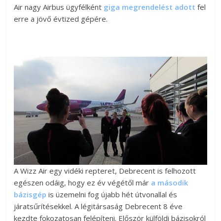
Air nagy Airbus ügyfélként
giga megrendelést adott
fel
erre a jövő évtized gépére.
A Wizz Air egy vidéki repteret, Debrecent is felhozott
egészen odáig, hogy ez év végétől már
a második
bázisgép
is üzemelni fog újabb hét útvonallal és
járatsűrítésekkel. A légitársaság Debrecent 8 éve
kezdte fokozatosan felépíteni. Először külföldi bázisokról