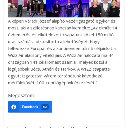
A képen Váradi József alapító vezérigazgató egykor és
most, aki a születésnap kapcsán kiemelte: „Az elmúlt 14
évben erős és elkötelezett csapatunk közel 150 millió
utas számára biztosította a lehetőséget, hogy
felfedezze Európát és a kontinensen túli úti céljainkat a
Wizz Air alacsony viteldíjain. A Wizz Air hálózata ma 44
országban 141 célállomást számlál, melyek közül a
legújabbak Bécs, Athén és Harkov. A WIZZ csapattal
együtt izgatottan várom történetünk következő
mérföldkövét: 100. repülőgépünk érkezését.”
Megosztom:
Facebook
93