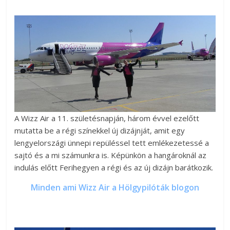
A Wizz Air a 11. születésnapján, három évvel ezelőtt
mutatta be a régi színekkel új dizájnját, amit egy
lengyelországi ünnepi repüléssel tett emlékezetessé a
sajtó és a mi számunkra is. Képünkön a hangároknál az
indulás előtt Ferihegyen a régi és az új dizájn barátkozik.
Minden ami Wizz Air a Hölgypilóták blogon