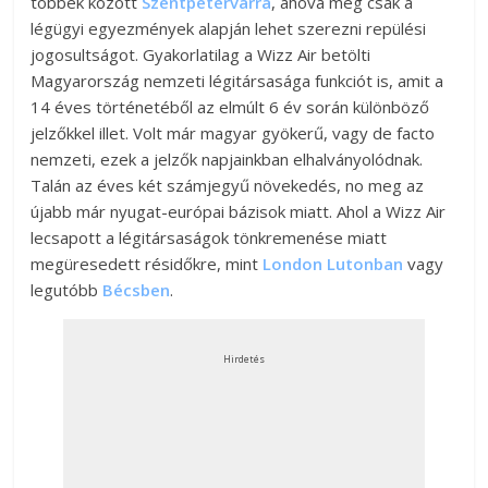
többek között
Szentpétervárra
, ahová még csak a
légügyi egyezmények alapján lehet szerezni repülési
jogosultságot. Gyakorlatilag a Wizz Air betölti
Magyarország nemzeti légitársasága funkciót is, amit a
14 éves történetéből az elmúlt 6 év során különböző
jelzőkkel illet. Volt már magyar gyökerű, vagy de facto
nemzeti, ezek a jelzők napjainkban elhalványolódnak.
Talán az éves két számjegyű növekedés, no meg az
újabb már nyugat-európai bázisok miatt. Ahol a Wizz Air
lecsapott a légitársaságok tönkremenése miatt
megüresedett résidőkre, mint
London Lutonban
vagy
legutóbb
Bécsben
.
Hirdetés