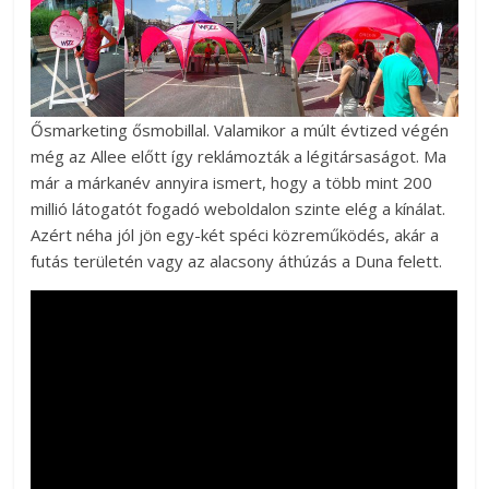
Ősmarketing ősmobillal. Valamikor a múlt évtized végén
még az Allee előtt így reklámozták a légitársaságot. Ma
már a márkanév annyira ismert, hogy a több mint 200
millió látogatót fogadó weboldalon szinte elég a kínálat.
Azért néha jól jön egy-két spéci közreműködés, akár a
futás területén vagy az alacsony áthúzás a Duna felett.