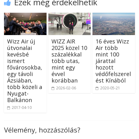
Ezek még érdekelhetik
Wizz Air új
WIZZ AIR
16 éves Wizz
útvonalai
2025 közel 10
Air több
kevésbé
százalékkal
mint 100
ismert
több utas,
járattal
fővárosokba,
mint egy
hozott
egy távoli
évvel
védőfelszerel
Ázsiában,
korábban
ést Kínából
több közeli a
2026-02-06
2020-05-21
Nyugat-
Balkánon
2017-04-10
Vélemény, hozzászólás?