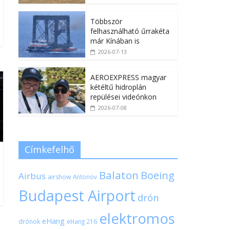
Többször
felhasználható űrrakéta
már Kínában is
2026-07-13
AEROEXPRESS magyar
kétéltű hidroplán
repülései videónkon
2026-07-08
Címkefelhő
Balaton
Boeing
Airbus
airshow
Antonov
Budapest Airport
drón
elektromos
eHang
drónok
eHang 216