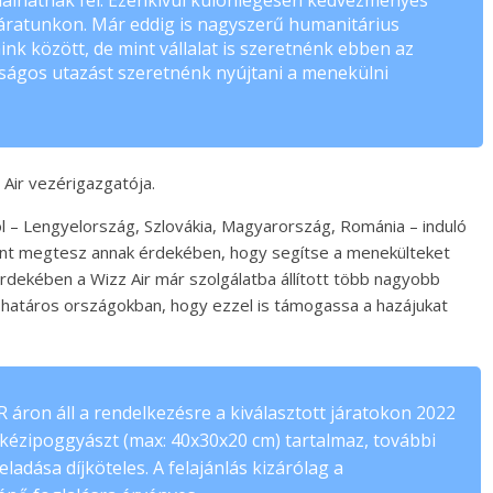
álhatnak fel. Ezenkívül különlegesen kedvezményes
járatunkon. Már eddig is nagyszerű humanitárius
nk között, de mint vállalat is szeretnénk ebben az
nságos utazást szeretnénk nyújtani a menekülni
 Air vezérigazgatója.
 – Lengyelország, Szlovákia, Magyarország, Románia – induló
dent megtesz annak érdekében, hogy segítse a menekülteket
rdekében a Wizz Air már szolgálatba állított több nagyobb
l határos országokban, hogy ezzel is támogassa a hazájukat
 áron áll a rendelkezésre a kiválasztott járatokon 2022
gy kézipoggyászt (max: 40x30x20 cm) tartalmaz, további
eladása díjköteles. A felajánlás kizárólag a