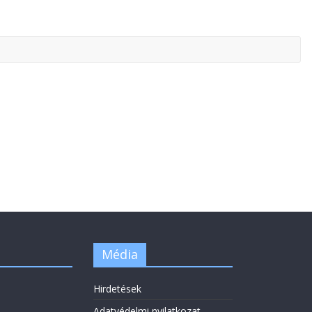
Média
Hirdetések
Adatvédelmi nyilatkozat