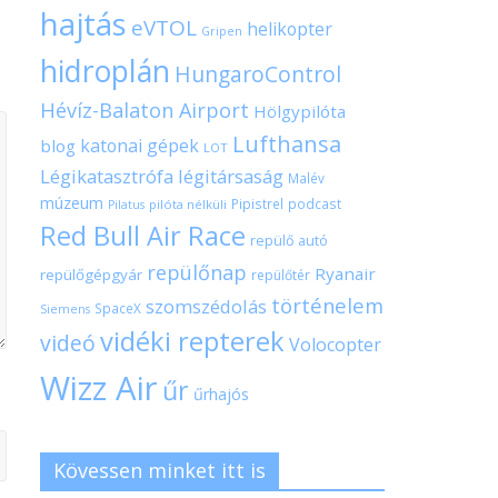
hajtás
eVTOL
helikopter
Gripen
hidroplán
HungaroControl
Hévíz-Balaton Airport
Hölgypilóta
Lufthansa
katonai gépek
blog
LOT
Légikatasztrófa
légitársaság
Malév
múzeum
Pipistrel
podcast
pilóta nélküli
Pilatus
Red Bull Air Race
repülő autó
repülőnap
Ryanair
repülőgépgyár
repülőtér
történelem
szomszédolás
SpaceX
Siemens
vidéki repterek
videó
Volocopter
Wizz Air
űr
űrhajós
Kövessen minket itt is