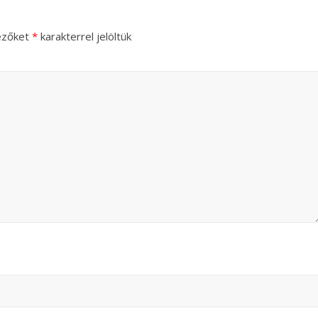
ezőket
*
karakterrel jelöltük