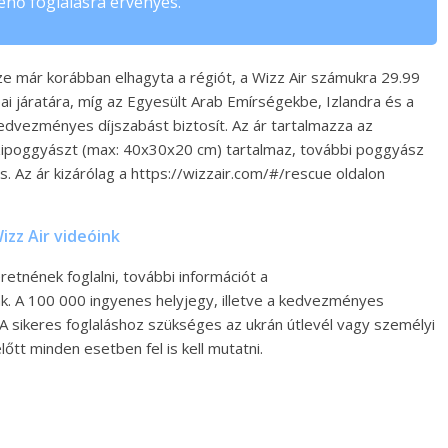
énő foglalásra érvényes.
e már korábban elhagyta a régiót, a Wizz Air számukra 29.99
i járatára, míg az Egyesült Arab Emírségekbe, Izlandra és a
edvezményes díjszabást biztosít. Az ár tartalmazza az
kézipoggyászt (max: 40x30x20 cm) tartalmaz, további poggyász
les. Az ár kizárólag a https://wizzair.com/#/rescue oldalon
izz Air videóink
etnének foglalni, további információt a
ak. A 100 000 ingyenes helyjegy, illetve a kedvezményes
A sikeres foglaláshoz szükséges az ukrán útlevél vagy személyi
lőtt minden esetben fel is kell mutatni.