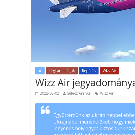
★
Légitársaságok
Repülés
Wizz Air
Wizz Air jegyadomány
2022-03-02
Sülecz Aranka
Wizz Air
Együttérzünk az ukrán néppel ebben
Ukrajnából menekülőket, hogy mielő
ingyenes helyjegyet biztosítunk sz