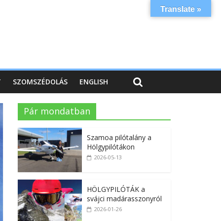
Translate »
T
SZOMSZÉDOLÁS
ENGLISH
Pár mondatban
Szamoa pilótalány a
Hölgypilótákon
2026-05-13
HÖLGYPILÓTÁK a
svájci madárasszonyról
2026-01-26