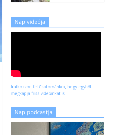
Nap videója
Iratkozzon fel Csatornánkra, hogy egyből
megkapja friss videóinkat is
Nap podcastja