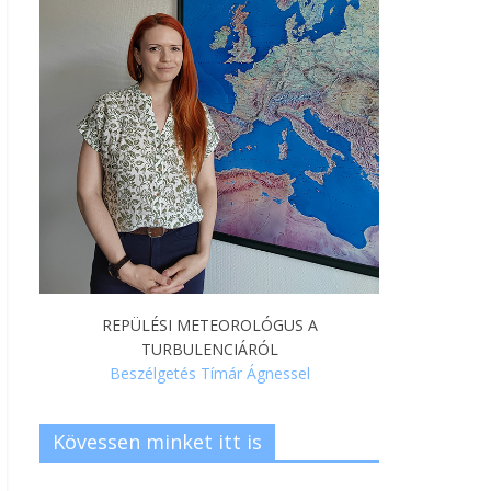
REPÜLÉSI METEOROLÓGUS A
TURBULENCIÁRÓL
Beszélgetés Tímár Ágnessel
Kövessen minket itt is