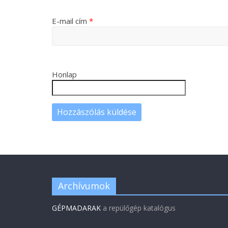
E-mail cím
*
Honlap
Archívumok
GÉPMADARAK
a repülőgép katalógus