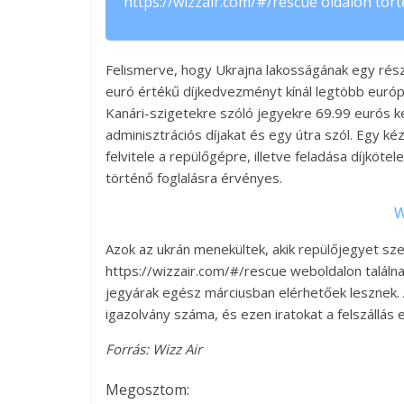
https://wizzair.com/#/rescue oldalon tört
Felismerve, hogy Ukrajna lakosságának egy rész
euró értékű díjkedvezményt kínál legtöbb európa
Kanári-szigetekre szóló jegyekre 69.99 eurós k
adminisztrációs díjakat és egy útra szól. Egy 
felvitele a repülőgépre, illetve feladása díjköte
történő foglalásra érvényes.
W
Azok az ukrán menekültek, akik repülőjegyet szer
https://wizzair.com/#/rescue weboldalon találn
jegyárak egész márciusban elérhetőek lesznek. 
igazolvány száma, és ezen iratokat a felszállás e
Forrás: Wizz Air
Megosztom: