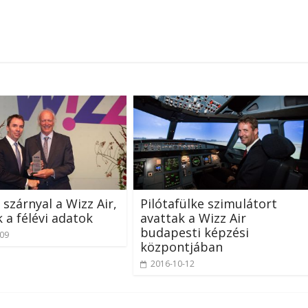
szárnyal a Wizz Air,
Pilótafülke szimulátort
k a félévi adatok
avattak a Wizz Air
budapesti képzési
-09
központjában
2016-10-12