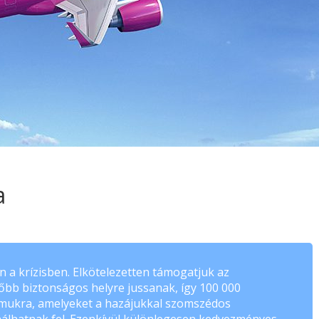
a
 a krízisben. Elkötelezetten támogatjuk az
bb biztonságos helyre jussanak, így 100 000
ámukra, amelyeket a hazájukkal szomszédos