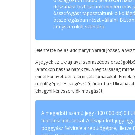
országokból induló járatokon haszn
díjszabást biztosítunk minden más 
összefogást tapasztaltunk a kollégái
összefogásban részt vállalni. Bizto
kényszerülők számára.
jelentette be az adományt Váradi József, a Wizz
A jegyek az Ukrajnával szomszédos országokból
járatokon használhatók fel. A légitársaság min
minél könnyebben elérni célállomásukat. Ennek é
repülőgépet és kiegészítő járatot az Ukrajnáva
elhagyni kényszerülők mozgását.
A megadott számú jegy (100 000 db) 0 EUR
márciusi indulással. A felajánlott jegy e
poggyász felvitele a repülőgépre, illetve f