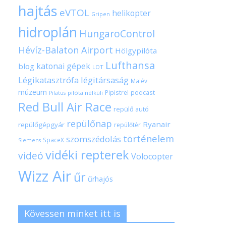
hajtás
eVTOL
helikopter
Gripen
hidroplán
HungaroControl
Hévíz-Balaton Airport
Hölgypilóta
Lufthansa
katonai gépek
blog
LOT
Légikatasztrófa
légitársaság
Malév
múzeum
Pipistrel
podcast
pilóta nélküli
Pilatus
Red Bull Air Race
repülő autó
repülőnap
Ryanair
repülőgépgyár
repülőtér
történelem
szomszédolás
SpaceX
Siemens
vidéki repterek
videó
Volocopter
Wizz Air
űr
űrhajós
Kövessen minket itt is