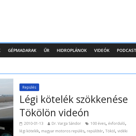
K
GÉPMADARAK
ŰR
HIDROPLÁNOK
VIDEÓK
PODCAS
Repülés
Légi kötelék szökkenése
Tökölön videón
,
,
2010-01-13
Dr. Varga Sándor
100 éves
évforduló
,
,
,
,
légi kötelék
magyar motoros repülés
repülőtér
Tököl
vidéki