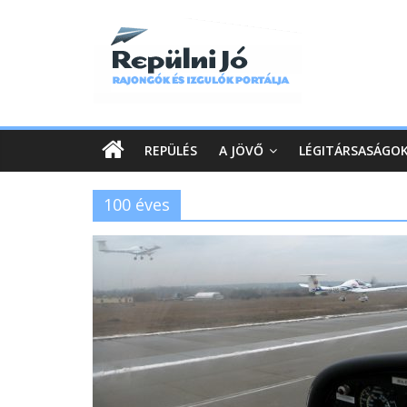
REPÜLÉS
A JÖVŐ
LÉGITÁRSASÁGO
100 éves