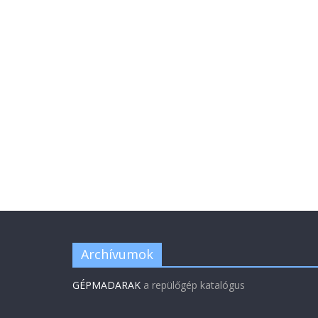
Archívumok
GÉPMADARAK
a repülőgép katalógus