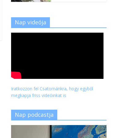
Nap videója
Iratkozzon fel Csatornánkra, hogy egyből
megkapja friss videóinkat is
Nap podcastja