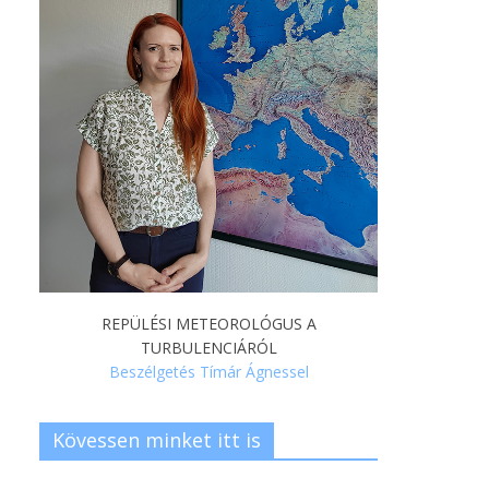
REPÜLÉSI METEOROLÓGUS A
TURBULENCIÁRÓL
Beszélgetés Tímár Ágnessel
Kövessen minket itt is