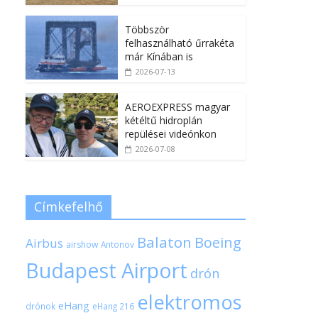
Többször
felhasználható űrrakéta
már Kínában is
2026-07-13
AEROEXPRESS magyar
kétéltű hidroplán
repülései videónkon
2026-07-08
Címkefelhő
Balaton
Boeing
Airbus
airshow
Antonov
Budapest Airport
drón
elektromos
eHang
drónok
eHang 216