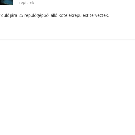
repterek
ulójára 25 repülőgépből álló kötelékrepülést terveztek.