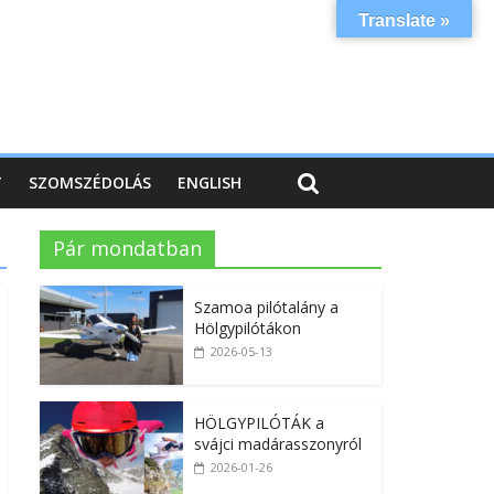
Translate »
T
SZOMSZÉDOLÁS
ENGLISH
Pár mondatban
Szamoa pilótalány a
Hölgypilótákon
2026-05-13
HÖLGYPILÓTÁK a
svájci madárasszonyról
2026-01-26