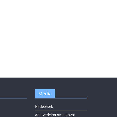
Média
Hirdetések
Adatvédelmi nyilatkozat