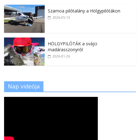
Szamoa pilótalány a Hölgypilótákon
2026-05-13
HÖLGYPILÓTÁK a svájci
madárasszonyról
2026-01-26
Nap videója