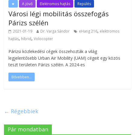
★
A jövő
Elektromos hajtás
Repülés
Városi légi mobilitás összefogás
Párizs szélén
,
2021-01-19
Dr. Varga Sándor
eHang 216
elektromos
,
,
hajtás
hibrid
Volocopter
Párizsi közlekedési cégek összehozták a világ
legjelentősebb Urban Air Mobility (UAM) cégeit egy közös
teszt területen Párizs szélén. A 2024-es
Bővebben...
← Régebbiek
Pár mondatban