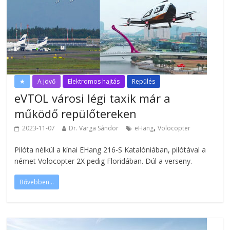
★
A jövő
Elektromos hajtás
Repülés
eVTOL városi légi taxik már a
működő repülőtereken
,
2023-11-07
Dr. Varga Sándor
eHang
Volocopter
Pilóta nélkül a kínai EHang 216-S Katalóniában, pilótával a
német Volocopter 2X pedig Floridában. Dúl a verseny.
Bővebben...