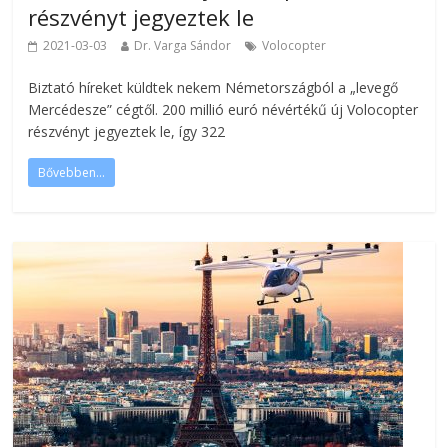
részvényt jegyeztek le
2021-03-03
Dr. Varga Sándor
Volocopter
Biztató híreket küldtek nekem Németországból a „levegő
Mercédesze” cégtől. 200 millió euró névértékű új Volocopter
részvényt jegyeztek le, így 322
Bővebben...