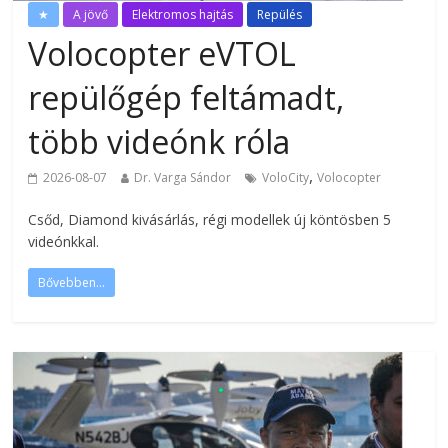
★
A jövő
Elektromos hajtás
Repülés
Volocopter eVTOL
repülőgép feltámadt,
több videónk róla
,
2026-08-07
Dr. Varga Sándor
VoloCity
Volocopter
Csőd, Diamond kivásárlás, régi modellek új köntösben 5
videónkkal.
Bővebben...