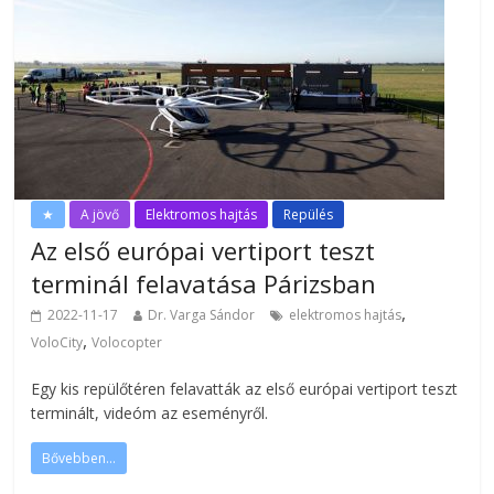
★
A jövő
Elektromos hajtás
Repülés
Az első európai vertiport teszt
terminál felavatása Párizsban
,
2022-11-17
Dr. Varga Sándor
elektromos hajtás
,
VoloCity
Volocopter
Egy kis repülőtéren felavatták az első európai vertiport teszt
terminált, videóm az eseményről.
Bővebben...