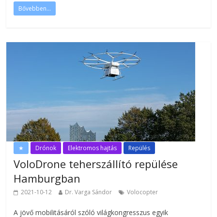
Bővebben...
★
Drónok
Elektromos hajtás
Repülés
VoloDrone teherszállító repülése
Hamburgban
2021-10-12
Dr. Varga Sándor
Volocopter
A jövő mobilitásáról szóló világkongresszus egyik