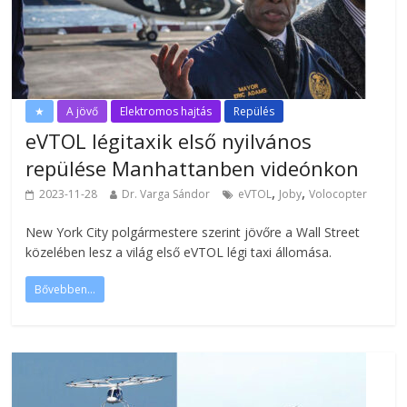
★
A jövő
Elektromos hajtás
Repülés
eVTOL légitaxik első nyilvános
repülése Manhattanben videónkon
,
,
2023-11-28
Dr. Varga Sándor
eVTOL
Joby
Volocopter
New York City polgármestere szerint jövőre a Wall Street
közelében lesz a világ első eVTOL légi taxi állomása.
Bővebben...