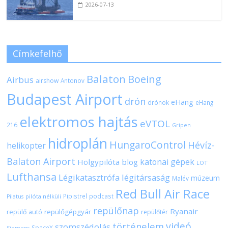
2026-07-13
Címkefelhő
Balaton
Boeing
Airbus
airshow
Antonov
Budapest Airport
drón
eHang
drónok
eHang
elektromos hajtás
eVTOL
216
Gripen
hidroplán
HungaroControl
Hévíz-
helikopter
Balaton Airport
katonai gépek
Hölgypilóta blog
LOT
Lufthansa
Légikatasztrófa
légitársaság
múzeum
Malév
Red Bull Air Race
Pipistrel
podcast
pilóta nélküli
Pilatus
repülőnap
Ryanair
repülőgépgyár
repülő autó
repülőtér
videó
történelem
szomszédolás
SpaceX