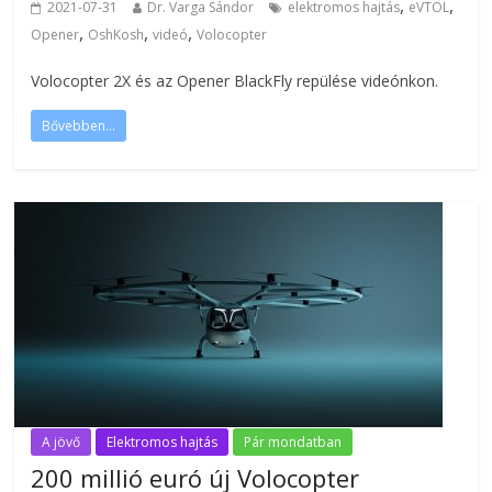
,
,
2021-07-31
Dr. Varga Sándor
elektromos hajtás
eVTOL
,
,
,
Opener
OshKosh
videó
Volocopter
Volocopter 2X és az Opener BlackFly repülése videónkon.
Bővebben...
A jövő
Elektromos hajtás
Pár mondatban
200 millió euró új Volocopter