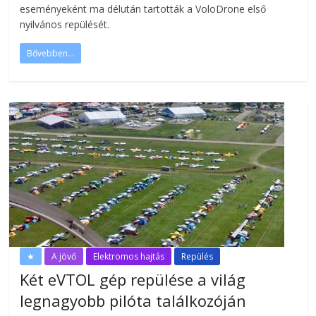
eseményeként ma délután tartották a VoloDrone első
nyilvános repülését.
Bővebben...
★
A jövő
Elektromos hajtás
Repülés
Két eVTOL gép repülése a világ
legnagyobb pilóta találkozóján