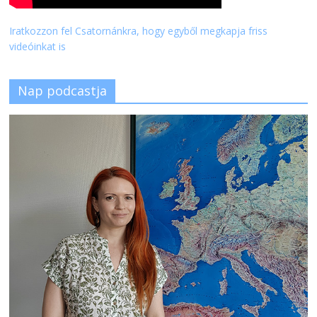
Iratkozzon fel Csatornánkra, hogy egyből megkapja friss
videóinkat is
Nap podcastja