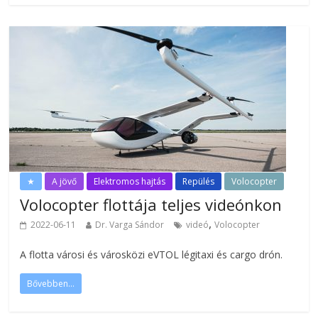
★
A jövő
Elektromos hajtás
Repülés
Volocopter
Volocopter flottája teljes videónkon
,
2022-06-11
Dr. Varga Sándor
videó
Volocopter
A flotta városi és városközi eVTOL légitaxi és cargo drón.
Bővebben...