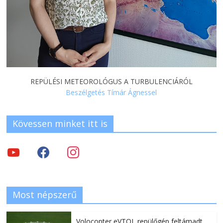
REPÜLÉSI METEOROLÓGUS A TURBULENCIÁRÓL
Beszélgetés Tímár Ágnessel
Kövessen minket itt is
Most népszerű
Volocopter eVTOL repülőgép feltámadt,