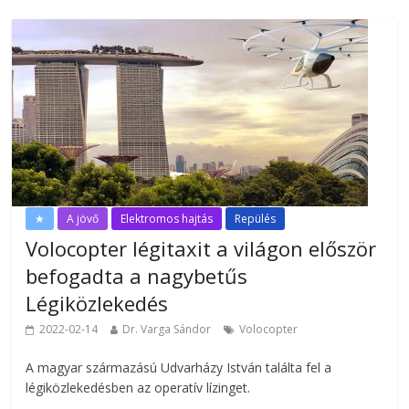
★
A jövő
Elektromos hajtás
Repülés
Volocopter légitaxit a világon először
befogadta a nagybetűs
Légiközlekedés
2022-02-14
Dr. Varga Sándor
Volocopter
A magyar származású Udvarházy István találta fel a
légiközlekedésben az operatív lízinget.