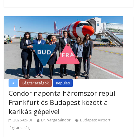
★
Légitársaságok
Repülés
Condor naponta háromszor repül
Frankfurt és Budapest között a
karikás gépeivel
,
2026-05-01
Dr. Varga Sándor
Budapest Airport
légitársaság