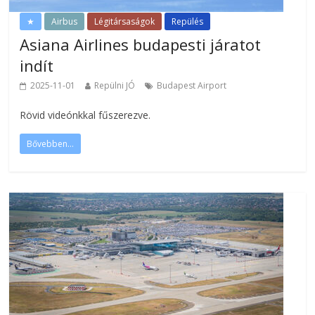
★
Airbus
Légitársaságok
Repülés
Asiana Airlines budapesti járatot
indít
2025-11-01
Repülni JÓ
Budapest Airport
Rövid videónkkal fűszerezve.
Bővebben...