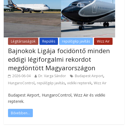
Légitársaságok
Repülés
repülőgép javítás
Wizz Air
Bajnokok Ligája focidöntő minden
eddigi légiforgalmi rekordot
megdöntött Magyarországon
,
2026-06-04
Dr. Varga Sándor
Budapest Airport
,
,
,
HungaroControl
repülőgép javítás
vidéki repterek
Wizz Air
Budapest Airport, HungaroControl, Wizz Air és vidéki
repterek.
Bővebben...