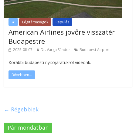
★
Légitársaságok
Repülés
American Airlines jövőre visszatér
Budapestre
2025-08-07
Dr. Varga Sándor
Budapest Airport
Korábbi budapesti nyitójáratukról videónk.
Bővebben...
← Régebbiek
Pár mondatban