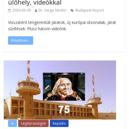
ülőhely, videókkal
2026-03-30
Dr. Varga Sándor
Budapest Airport
Visszatérő tengerentúli járatok, új európai útvonalak, járat
sűrítések. Plusz három videónk.
Bővebben...
★
Légitársaságok
Repülés