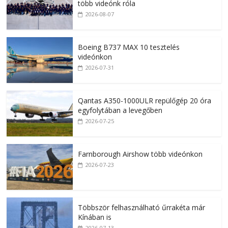
több videónk róla
2026-08-07
Boeing B737 MAX 10 tesztelés
videónkon
2026-07-31
Qantas A350-1000ULR repülőgép 20 óra
egyfolytában a levegőben
2026-07-25
Farnborough Airshow több videónkon
2026-07-23
Többször felhasználható űrrakéta már
Kínában is
2026-07-13