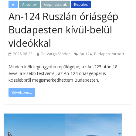
★
Antonov
Gépmadarak
Repülés
An-124 Ruszlán óriásgép
Budapesten kívül-belül
videókkal
,
2026-06-23
Dr. Varga Sándor
An-124
Budapest Airport
Minden idők legnagyobb repülőgépe, az An-225 után 18
évvel a kisebb testvérrel, az An-124 óriásgéppel is
közelebbről megismerkedhettem Budapesten.
Bővebben...