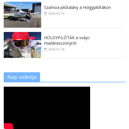
Szamoa pilótalány a Hölgypilótákon
2026-05-13
HÖLGYPILÓTÁK a svájci
madárasszonyról
2026-01-26
Nap videója