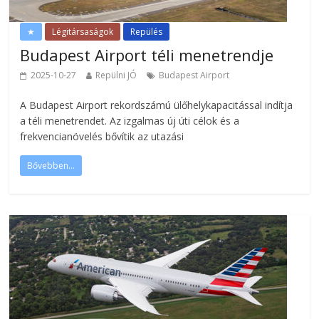
★
Légitársaságok
Repülés
Budapest Airport téli menetrendje
2025-10-27
Repülni JÓ
Budapest Airport
A Budapest Airport rekordszámú ülőhelykapacitással indítja
a téli menetrendet. Az izgalmas új úti célok és a
frekvencianövelés bővítik az utazási
Bővebben...