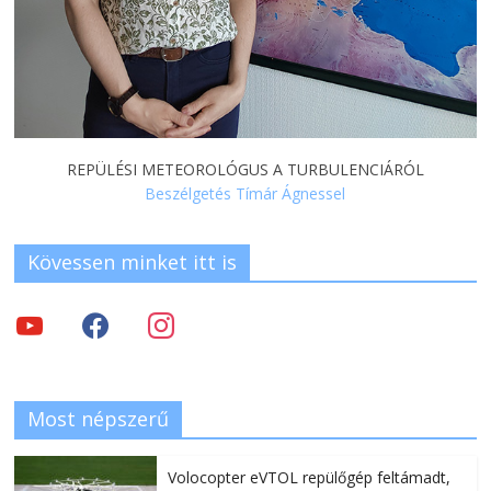
REPÜLÉSI METEOROLÓGUS A TURBULENCIÁRÓL
Beszélgetés Tímár Ágnessel
Kövessen minket itt is
Most népszerű
Volocopter eVTOL repülőgép feltámadt,