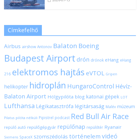
Címkefelhő
Balaton
Boeing
Airbus
airshow
Antonov
Budapest Airport
drón
eHang
drónok
eHang
elektromos hajtás
eVTOL
216
Gripen
hidroplán
HungaroControl
Hévíz-
helikopter
Balaton Airport
katonai gépek
Hölgypilóta blog
LOT
Lufthansa
Légikatasztrófa
légitársaság
múzeum
Malév
Red Bull Air Race
Pipistrel
podcast
pilóta nélküli
Pilatus
repülőnap
Ryanair
repülőgépgyár
repülő autó
repülőtér
videó
történelem
szomszédolás
SpaceX
Siemens