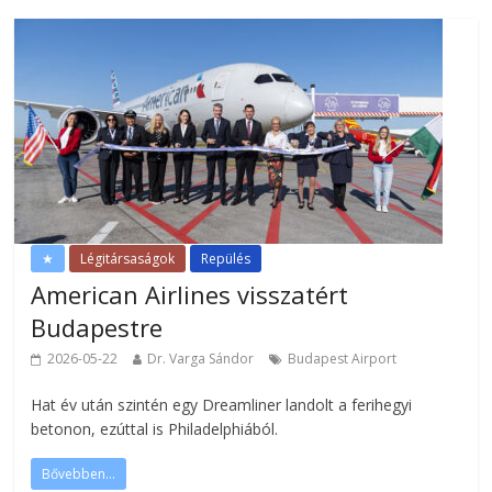
★
Légitársaságok
Repülés
American Airlines visszatért
Budapestre
2026-05-22
Dr. Varga Sándor
Budapest Airport
Hat év után szintén egy Dreamliner landolt a ferihegyi
betonon, ezúttal is Philadelphiából.
Bővebben...