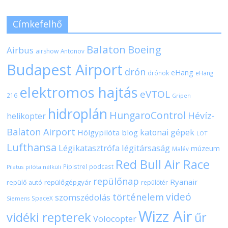
Címkefelhő
Balaton
Boeing
Airbus
airshow
Antonov
Budapest Airport
drón
eHang
drónok
eHang
elektromos hajtás
eVTOL
216
Gripen
hidroplán
HungaroControl
Hévíz-
helikopter
Balaton Airport
katonai gépek
Hölgypilóta blog
LOT
Lufthansa
Légikatasztrófa
légitársaság
múzeum
Malév
Red Bull Air Race
Pipistrel
podcast
pilóta nélküli
Pilatus
repülőnap
Ryanair
repülőgépgyár
repülő autó
repülőtér
videó
történelem
szomszédolás
SpaceX
Siemens
Wizz Air
vidéki repterek
űr
Volocopter