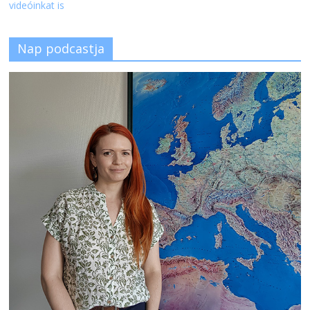
videóinkat is
Nap podcastja