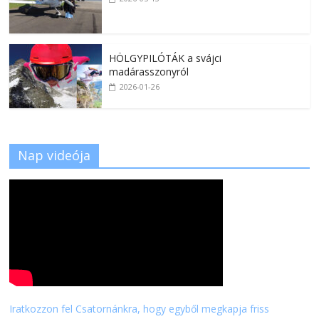
HÖLGYPILÓTÁK a svájci
madárasszonyról
2026-01-26
Nap videója
Iratkozzon fel Csatornánkra, hogy egyből megkapja friss