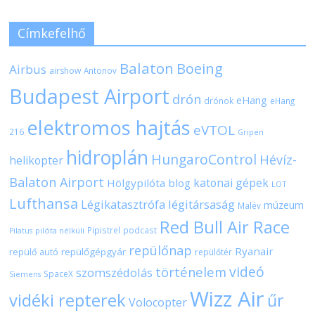
Címkefelhő
Balaton
Boeing
Airbus
airshow
Antonov
Budapest Airport
drón
eHang
drónok
eHang
elektromos hajtás
eVTOL
216
Gripen
hidroplán
HungaroControl
Hévíz-
helikopter
Balaton Airport
katonai gépek
Hölgypilóta blog
LOT
Lufthansa
Légikatasztrófa
légitársaság
múzeum
Malév
Red Bull Air Race
Pipistrel
podcast
pilóta nélküli
Pilatus
repülőnap
Ryanair
repülőgépgyár
repülő autó
repülőtér
videó
történelem
szomszédolás
SpaceX
Siemens
Wizz Air
vidéki repterek
űr
Volocopter