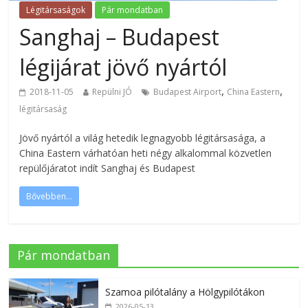
Légitársaságok
Pár mondatban
Sanghaj – Budapest
légijárat jövő nyártól
,
,
2018-11-05
Repülni JÓ
Budapest Airport
China Eastern
légitársaság
Jövő nyártól a világ hetedik legnagyobb légitársasága, a
China Eastern várhatóan heti négy alkalommal közvetlen
repülőjáratot indít Sanghaj és Budapest
Bővebben...
Pár mondatban
Szamoa pilótalány a Hölgypilótákon
2026-05-13