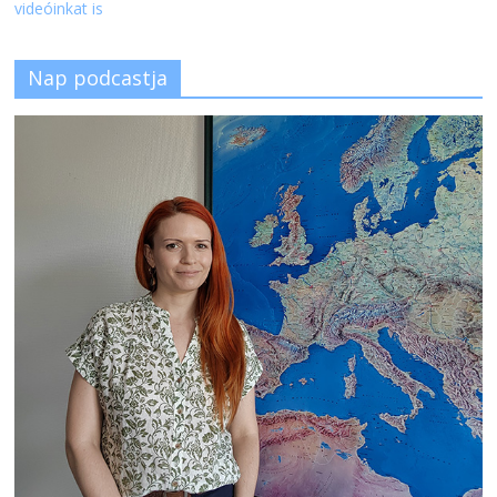
videóinkat is
Nap podcastja