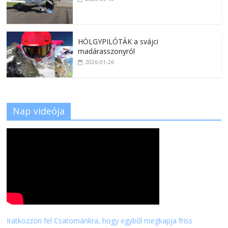
HÖLGYPILÓTÁK a svájci
madárasszonyról
2026-01-26
Nap videója
Iratkozzon fel Csatornánkra, hogy egyből megkapja friss