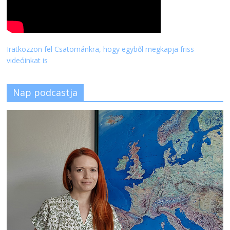
Iratkozzon fel Csatornánkra, hogy egyből megkapja friss
videóinkat is
Nap podcastja