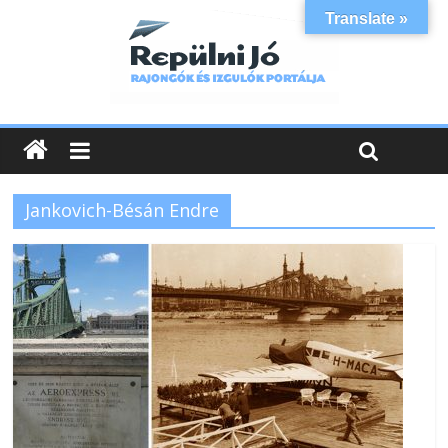
Translate »
Jankovich-Bésán Endre