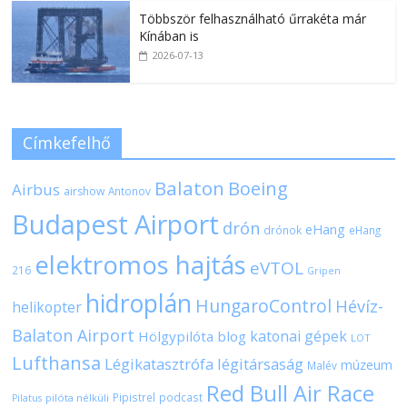
Többször felhasználható űrrakéta már
Kínában is
2026-07-13
Címkefelhő
Balaton
Boeing
Airbus
airshow
Antonov
Budapest Airport
drón
eHang
drónok
eHang
elektromos hajtás
eVTOL
216
Gripen
hidroplán
HungaroControl
Hévíz-
helikopter
Balaton Airport
katonai gépek
Hölgypilóta blog
LOT
Lufthansa
Légikatasztrófa
légitársaság
múzeum
Malév
Red Bull Air Race
Pipistrel
podcast
pilóta nélküli
Pilatus