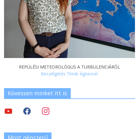
REPÜLÉSI METEOROLÓGUS A TURBULENCIÁRÓL
Beszélgetés Tímár Ágnessel
Kövessen minket itt is
Most népszerű