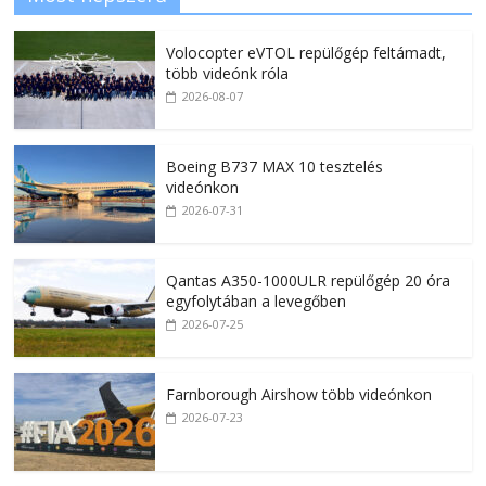
Volocopter eVTOL repülőgép feltámadt,
több videónk róla
2026-08-07
Boeing B737 MAX 10 tesztelés
videónkon
2026-07-31
Qantas A350-1000ULR repülőgép 20 óra
egyfolytában a levegőben
2026-07-25
Farnborough Airshow több videónkon
2026-07-23