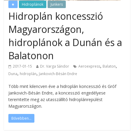
★
Hidroplánok
Junkers
Hidroplán koncesszió
Magyarországon,
hidroplánok a Dunán és a
Balatonon
,
,
2017-01-15
Dr. Varga Sándor
Aeroexpress
Balaton
,
,
Duna
hidroplán
Jankovich-Bésán Endre
Több mint kilencven éve a hidroplán koncesszió és Gróf
Jankovich-Bésán Endre, a koncesszió engedélyese
teremtette meg az utasszállító hidroplánrepülést
Magyarországon.
Bővebben...