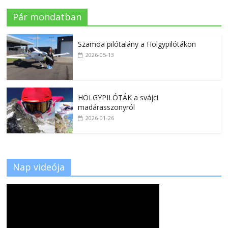
Pár mondatban
Szamoa pilótalány a Hölgypilótákon
2026-05-13
HÖLGYPILÓTÁK a svájci
madárasszonyról
2026-01-26
Nap videója