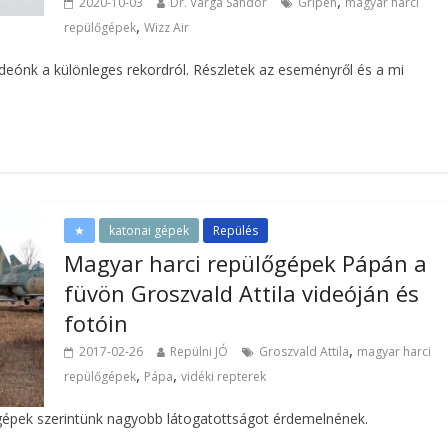
,
2020-10-03
Dr. Varga Sándor
Gripen
magyar harci
,
repülőgépek
Wizz Air
videónk a különleges rekordról. Részletek az eseményről és a mi
★
katonai gépek
Repülés
Magyar harci repülőgépek Pápán a
füvön Groszvald Attila videóján és
fotóin
,
2017-02-26
Repülni JÓ
Groszvald Attila
magyar harci
,
,
repülőgépek
Pápa
vidéki repterek
lőgépek szerintünk nagyobb látogatottságot érdemelnének.