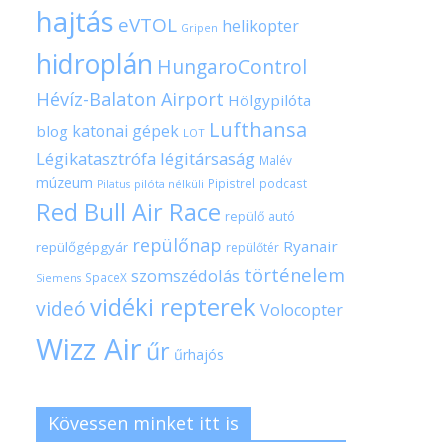
hajtás
eVTOL
helikopter
Gripen
hidroplán
HungaroControl
Hévíz-Balaton Airport
Hölgypilóta
Lufthansa
katonai gépek
blog
LOT
Légikatasztrófa
légitársaság
Malév
múzeum
Pipistrel
podcast
pilóta nélküli
Pilatus
Red Bull Air Race
repülő autó
repülőnap
Ryanair
repülőgépgyár
repülőtér
történelem
szomszédolás
SpaceX
Siemens
vidéki repterek
videó
Volocopter
Wizz Air
űr
űrhajós
Kövessen minket itt is