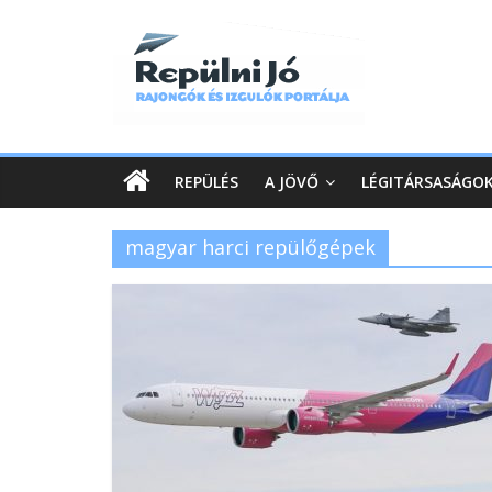
REPÜLÉS
A JÖVŐ
LÉGITÁRSASÁGO
magyar harci repülőgépek