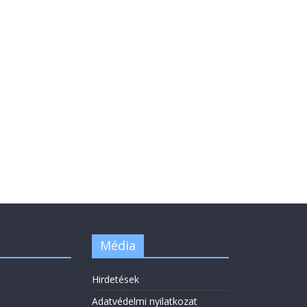
Média
Hirdetések
Adatvédelmi nyilatkozat