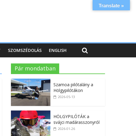
Translate »
T
SZOMSZÉDOLÁS
ENGLISH
Pár mondatban
Szamoa pilótalány a
Hölgypilótákon
2026-05-13
HÖLGYPILÓTÁK a
svájci madárasszonyról
2026-01-26