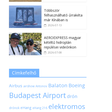
Többször
felhasználható űrrakéta
már Kínában is
2026-07-13
AEROEXPRESS magyar
kétéltű hidroplán
repülései videónkon
2026-07-08
Címkefelhő
Balaton
Boeing
Airbus
airshow
Antonov
Budapest Airport
drón
elektromos
eHang
drónok
eHang 216