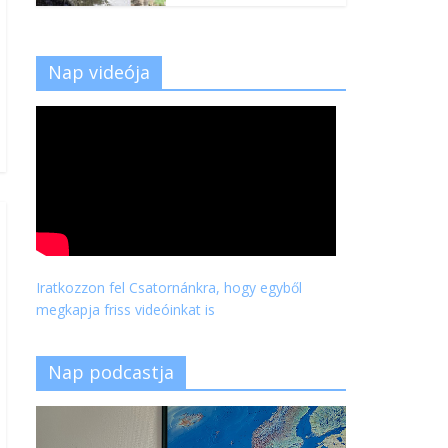
Nap videója
Iratkozzon fel Csatornánkra, hogy egyből
megkapja friss videóinkat is
Nap podcastja