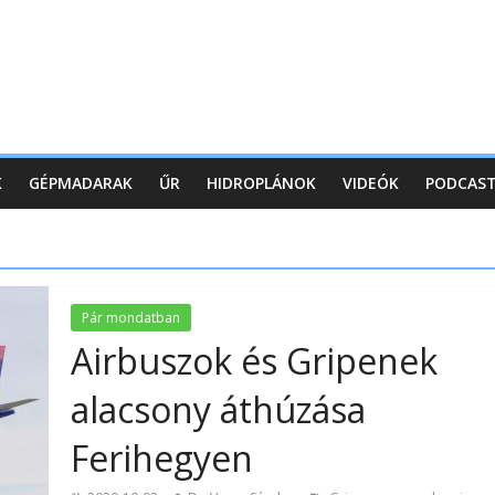
K
GÉPMADARAK
ŰR
HIDROPLÁNOK
VIDEÓK
PODCAS
Pár mondatban
Airbuszok és Gripenek
alacsony áthúzása
Ferihegyen