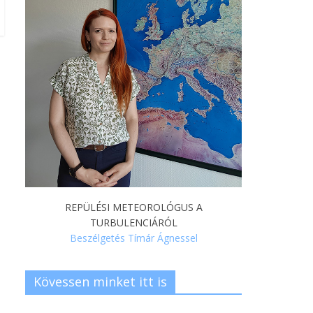
REPÜLÉSI METEOROLÓGUS A
TURBULENCIÁRÓL
Beszélgetés Tímár Ágnessel
Kövessen minket itt is