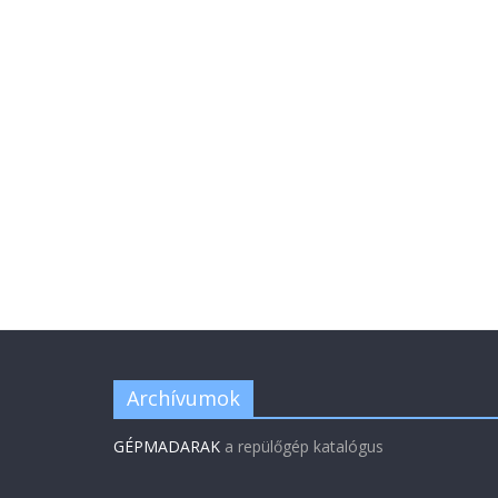
Archívumok
GÉPMADARAK
a repülőgép katalógus