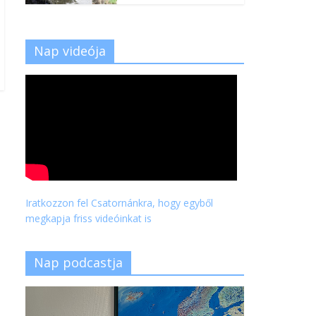
Nap videója
Iratkozzon fel Csatornánkra, hogy egyből
megkapja friss videóinkat is
Nap podcastja