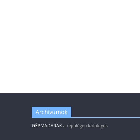
Archívumok
GÉPMADARAK
a repülőgép katalógus