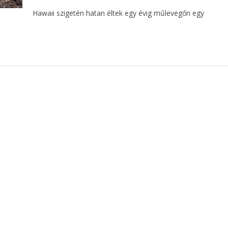
Hawaii szigetén hatan éltek egy évig műlevegőn egy