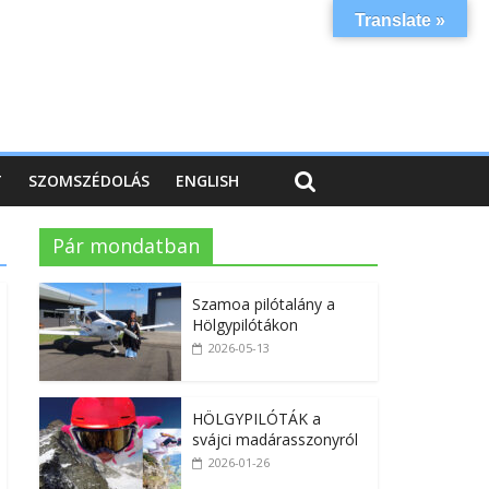
Translate »
T
SZOMSZÉDOLÁS
ENGLISH
Pár mondatban
Szamoa pilótalány a
Hölgypilótákon
2026-05-13
HÖLGYPILÓTÁK a
svájci madárasszonyról
2026-01-26