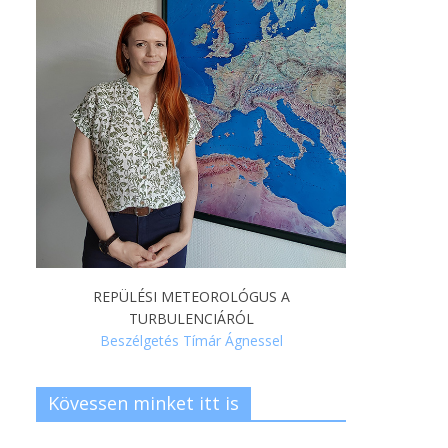
REPÜLÉSI METEOROLÓGUS A
TURBULENCIÁRÓL
Beszélgetés Tímár Ágnessel
Kövessen minket itt is