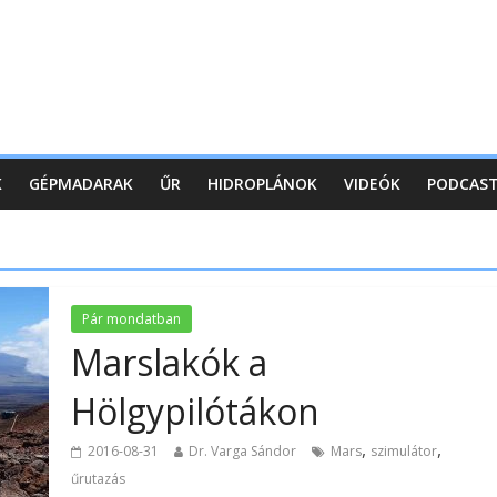
K
GÉPMADARAK
ŰR
HIDROPLÁNOK
VIDEÓK
PODCAS
Pár mondatban
Marslakók a
Hölgypilótákon
,
,
2016-08-31
Dr. Varga Sándor
Mars
szimulátor
űrutazás