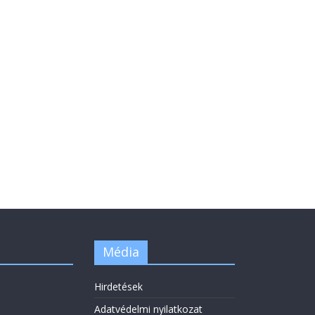
Média
Hirdetések
Adatvédelmi nyilatkozat