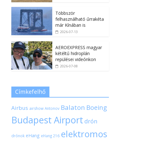
Többször
felhasználható űrrakéta
már Kínában is
2026-07-13
AEROEXPRESS magyar
kétéltű hidroplán
repülései videónkon
2026-07-08
Címkefelhő
Balaton
Boeing
Airbus
airshow
Antonov
Budapest Airport
drón
elektromos
eHang
drónok
eHang 216