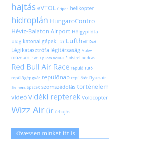
hajtás
eVTOL
helikopter
Gripen
hidroplán
HungaroControl
Hévíz-Balaton Airport
Hölgypilóta
Lufthansa
katonai gépek
blog
LOT
Légikatasztrófa
légitársaság
Malév
múzeum
Pipistrel
podcast
pilóta nélküli
Pilatus
Red Bull Air Race
repülő autó
repülőnap
Ryanair
repülőgépgyár
repülőtér
történelem
szomszédolás
SpaceX
Siemens
vidéki repterek
videó
Volocopter
Wizz Air
űr
űrhajós
Kövessen minket itt is