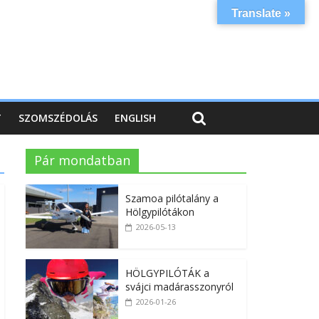
Translate »
T
SZOMSZÉDOLÁS
ENGLISH
Pár mondatban
Szamoa pilótalány a
Hölgypilótákon
2026-05-13
HÖLGYPILÓTÁK a
svájci madárasszonyról
2026-01-26