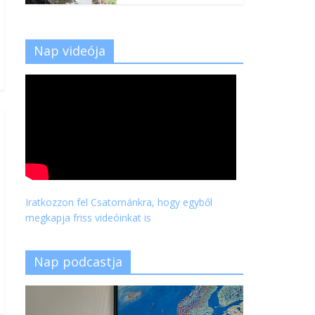
Nap videója
Iratkozzon fel Csatornánkra, hogy egyből
megkapja friss videóinkat is
Nap podcastja