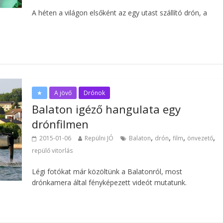
A héten a világon elsőként az egy utast szállító drón, a
★
A jövő
Drónok
Balaton igéző hangulata egy
drónfilmen
,
,
,
,
2015-01-06
Repülni JÓ
Balaton
drón
film
önvezető
repülő vitorlás
Légi fotókat már közöltünk a Balatonról, most
drónkamera által fényképezett videót mutatunk.