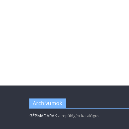
Archívumok
GÉPMADARAK
a repülőgép katalógus