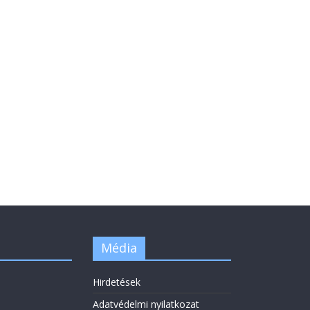
Média
Hirdetések
Adatvédelmi nyilatkozat