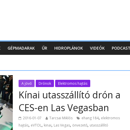
K
GÉPMADARAK
ŰR
HIDROPLÁNOK
VIDEÓK
PODCAS
A jövő
Drónok
Elektromos hajtás
Kínai utasszállító drón a
CES-en Las Vegasban
,
2016-01-07
Tarcsai Miklós
ehang 184
elektromos
,
,
,
,
,
hajtás
eVTOL
kinai
Las Vegas
önvezető
utasszállító