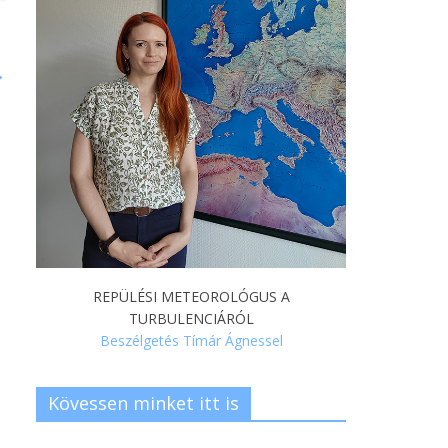
→
REPÜLÉSI METEOROLÓGUS A
TURBULENCIÁRÓL
Beszélgetés Tímár Ágnessel
Kövessen minket itt is