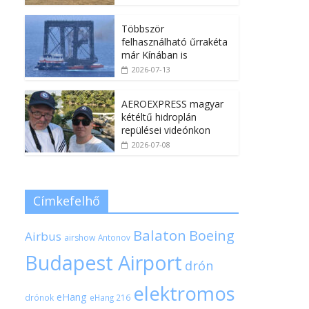
Többször
felhasználható űrrakéta
már Kínában is
2026-07-13
AEROEXPRESS magyar
kétéltű hidroplán
repülései videónkon
2026-07-08
Címkefelhő
Balaton
Boeing
Airbus
airshow
Antonov
Budapest Airport
drón
elektromos
eHang
drónok
eHang 216