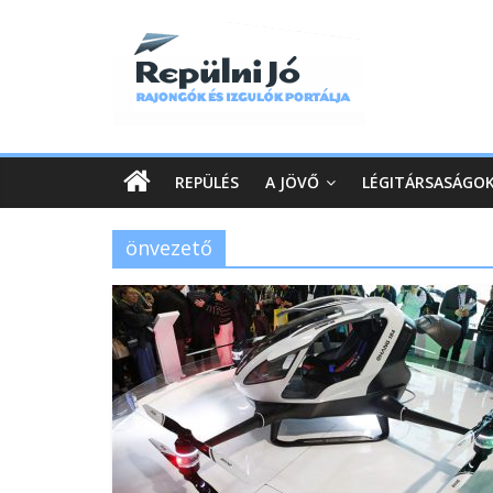
REPÜLÉS
A JÖVŐ
LÉGITÁRSASÁGO
önvezető