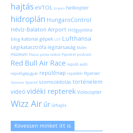
hajtás
eVTOL
helikopter
Gripen
hidroplán
HungaroControl
Hévíz-Balaton Airport
Hölgypilóta
Lufthansa
katonai gépek
blog
LOT
Légikatasztrófa
légitársaság
Malév
múzeum
Pipistrel
podcast
pilóta nélküli
Pilatus
Red Bull Air Race
repülő autó
repülőnap
Ryanair
repülőgépgyár
repülőtér
történelem
szomszédolás
SpaceX
Siemens
vidéki repterek
videó
Volocopter
Wizz Air
űr
űrhajós
Kövessen minket itt is