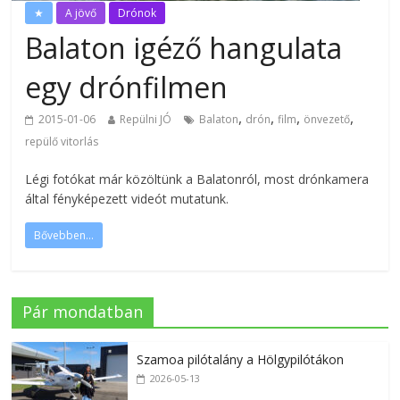
★
A jövő
Drónok
Balaton igéző hangulata
egy drónfilmen
,
,
,
,
2015-01-06
Repülni JÓ
Balaton
drón
film
önvezető
repülő vitorlás
Légi fotókat már közöltünk a Balatonról, most drónkamera
által fényképezett videót mutatunk.
Bővebben...
Pár mondatban
Szamoa pilótalány a Hölgypilótákon
2026-05-13