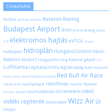
Címkefelhő
Balaton
Boeing
Airbus
airshow
Antonov
Budapest Airport
drón
eHang
drónok
eHang
elektromos hajtás
eVTOL
216
Gripen
hidroplán
HungaroControl
Hévíz-
helikopter
Balaton Airport
katonai gépek
Hölgypilóta blog
LOT
Lufthansa
Légikatasztrófa
légitársaság
múzeum
Malév
Red Bull Air Race
Pipistrel
podcast
pilóta nélküli
Pilatus
repülőnap
Ryanair
repülőgépgyár
repülő autó
repülőtér
videó
történelem
szomszédolás
SpaceX
Siemens
Wizz Air
vidéki repterek
űr
Volocopter
űrhajós