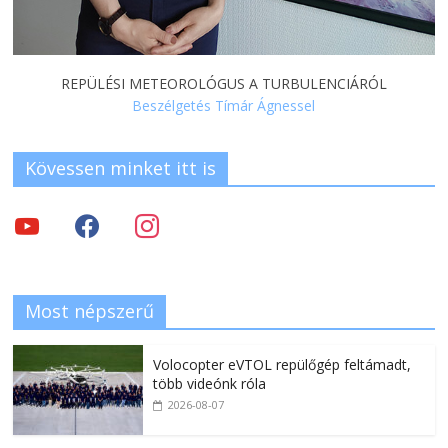
REPÜLÉSI METEOROLÓGUS A TURBULENCIÁRÓL
Beszélgetés Tímár Ágnessel
Kövessen minket itt is
Most népszerű
Volocopter eVTOL repülőgép feltámadt,
több videónk róla
2026-08-07