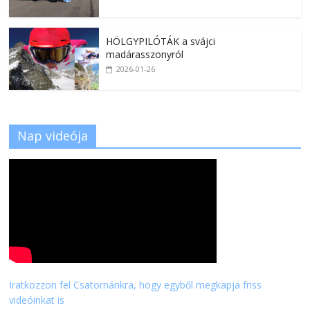
HÖLGYPILÓTÁK a svájci
madárasszonyról
2026-01-26
Nap videója
Iratkozzon fel Csatornánkra, hogy egyből megkapja friss
videóinkat is