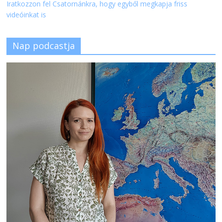
Iratkozzon fel Csatornánkra, hogy egyből megkapja friss
videóinkat is
Nap podcastja