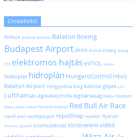
Címkefelhő
Balaton
Boeing
Airbus
airshow
Antonov
Budapest Airport
drón
eHang
drónok
eHang
elektromos hajtás
eVTOL
216
Gripen
hidroplán
HungaroControl
Hévíz-
helikopter
Balaton Airport
katonai gépek
Hölgypilóta blog
LOT
Lufthansa
Légikatasztrófa
légitársaság
múzeum
Malév
Red Bull Air Race
Pipistrel
podcast
pilóta nélküli
Pilatus
repülőnap
Ryanair
repülőgépgyár
repülő autó
repülőtér
videó
történelem
szomszédolás
SpaceX
Siemens
Wizz Air