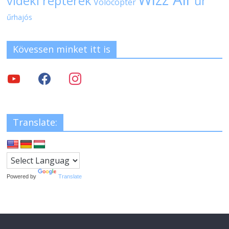
vidéki repterek
űr
Volocopter
űrhajós
Kövessen minket itt is
Translate:
Powered by
Translate