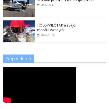
2026-05-13
HÖLGYPILÓTÁK a svájci
madárasszonyról
2026-01-26
Nap videója