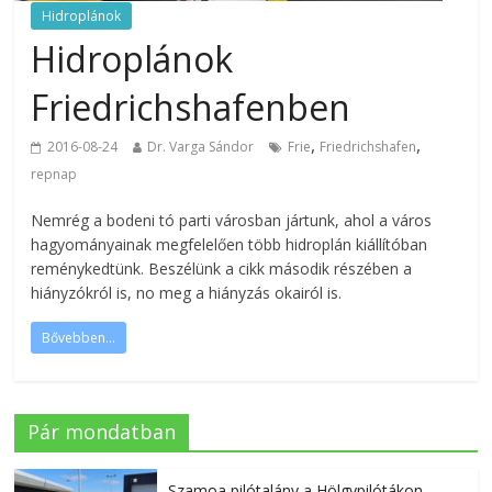
Hidroplánok
Hidroplánok
Friedrichshafenben
,
,
2016-08-24
Dr. Varga Sándor
Frie
Friedrichshafen
repnap
Nemrég a bodeni tó parti városban jártunk, ahol a város
hagyományainak megfelelően több hidroplán kiállítóban
reménykedtünk. Beszélünk a cikk második részében a
hiányzókról is, no meg a hiányzás okairól is.
Bővebben...
Pár mondatban
Szamoa pilótalány a Hölgypilótákon