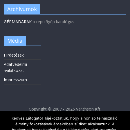
Archívumok
GÉPMADARAK
a repülőgép katalógus
Média
Hirdetések
Adatvédelmi
nyilatkozat
Impresszum
Copyright © 2007 - 2026 Varghson Kft.
Kedves Látogató! Tájékoztatjuk, hogy a honlap felhasználói
élmény fokozásának érdekében sütiket alkalmazunk. A
honlapunk használatával ön a tájékoztatásunkat tudomásul