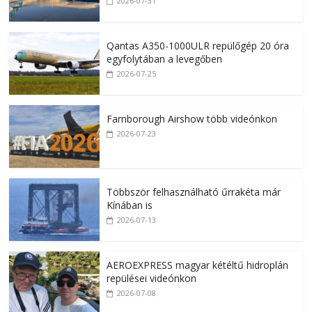
2026-07-31
Qantas A350-1000ULR repülőgép 20 óra
egyfolytában a levegőben
2026-07-25
Farnborough Airshow több videónkon
2026-07-23
Többször felhasználható űrrakéta már
Kínában is
2026-07-13
AEROEXPRESS magyar kétéltű hidroplán
repülései videónkon
2026-07-08