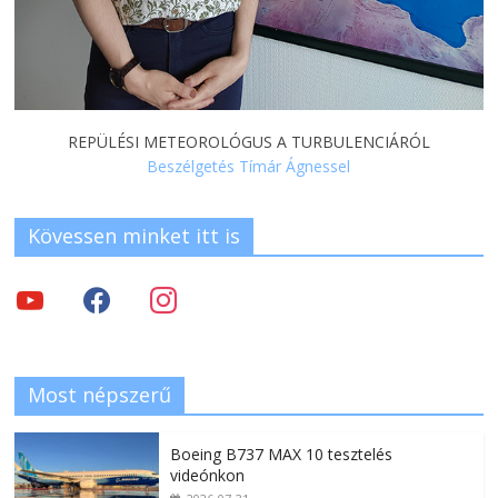
REPÜLÉSI METEOROLÓGUS A TURBULENCIÁRÓL
Beszélgetés Tímár Ágnessel
Kövessen minket itt is
Most népszerű
Boeing B737 MAX 10 tesztelés
videónkon