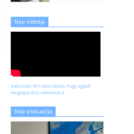
Nap videója
Iratkozzon fel Csatornánkra, hogy egyből
megkapja friss videóinkat is
Nap podcastja