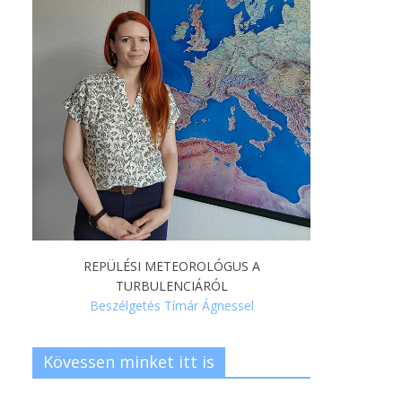
REPÜLÉSI METEOROLÓGUS A
TURBULENCIÁRÓL
Beszélgetés Tímár Ágnessel
Kövessen minket itt is