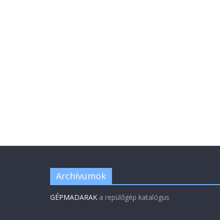
Archívumok
GÉPMADARAK
a repülőgép katalógus