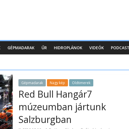
K
GÉPMADARAK
ŰR
HIDROPLÁNOK
VIDEÓK
PODCAS
Gépmadarak
Nagy kép
Oldtimerek
Red Bull Hangár7
múzeumban jártunk
Salzburgban