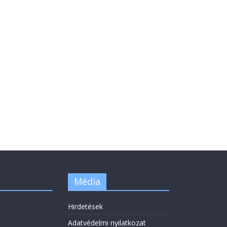
Média
Hirdetések
Adatvédelmi nyilatkozat