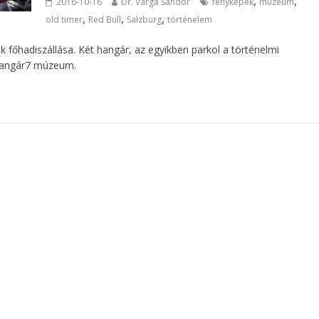
,
,
2016-10-16
Dr. Varga Sándor
fényképek
múzeum
,
,
,
old timer
Red Bull
Salzburg
történelem
ak főhadiszállása. Két hangár, az egyikben parkol a történelmi
 Hangár7 múzeum.