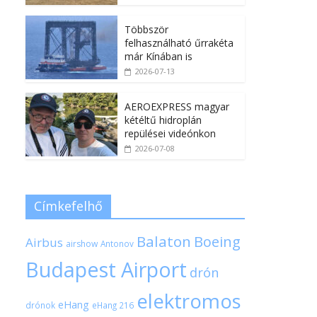
Többször
felhasználható űrrakéta
már Kínában is
2026-07-13
AEROEXPRESS magyar
kétéltű hidroplán
repülései videónkon
2026-07-08
Címkefelhő
Balaton
Boeing
Airbus
airshow
Antonov
Budapest Airport
drón
elektromos
eHang
drónok
eHang 216