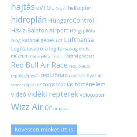
hajtás
eVTOL
helikopter
Gripen
hidroplán
HungaroControl
Hévíz-Balaton Airport
Hölgypilóta
Lufthansa
katonai gépek
blog
LOT
Légikatasztrófa
légitársaság
Malév
múzeum
Pipistrel
podcast
pilóta nélküli
Pilatus
Red Bull Air Race
repülő autó
repülőnap
Ryanair
repülőgépgyár
repülőtér
történelem
szomszédolás
SpaceX
Siemens
vidéki repterek
videó
Volocopter
Wizz Air
űr
űrhajós
Kövessen minket itt is