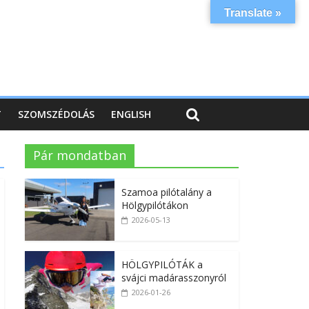
Translate »
T
SZOMSZÉDOLÁS
ENGLISH
Pár mondatban
Szamoa pilótalány a
Hölgypilótákon
2026-05-13
HÖLGYPILÓTÁK a
svájci madárasszonyról
2026-01-26