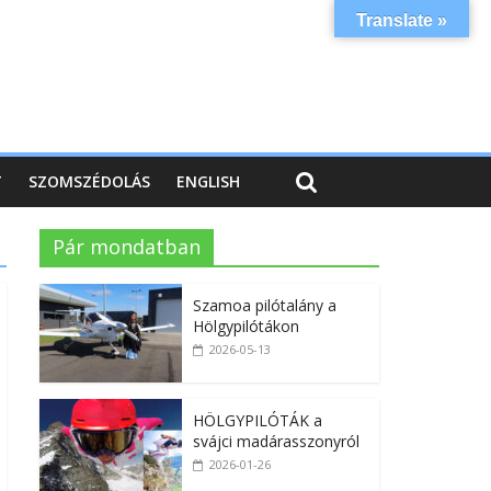
Translate »
T
SZOMSZÉDOLÁS
ENGLISH
Pár mondatban
Szamoa pilótalány a
Hölgypilótákon
2026-05-13
HÖLGYPILÓTÁK a
svájci madárasszonyról
2026-01-26