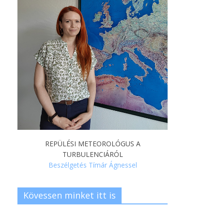
REPÜLÉSI METEOROLÓGUS A
TURBULENCIÁRÓL
Beszélgetés Tímár Ágnessel
Kövessen minket itt is