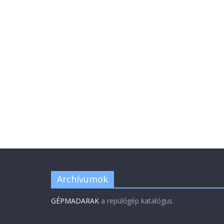
Archívumok
GÉPMADARAK
a repülőgép katalógus