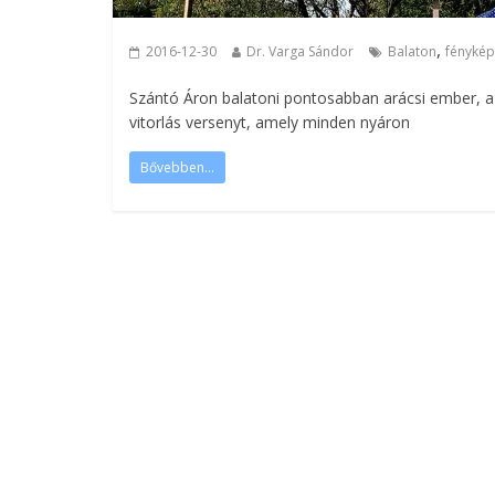
,
2016-12-30
Dr. Varga Sándor
Balaton
fényké
Szántó Áron balatoni pontosabban arácsi ember, a 
vitorlás versenyt, amely minden nyáron
Bővebben...