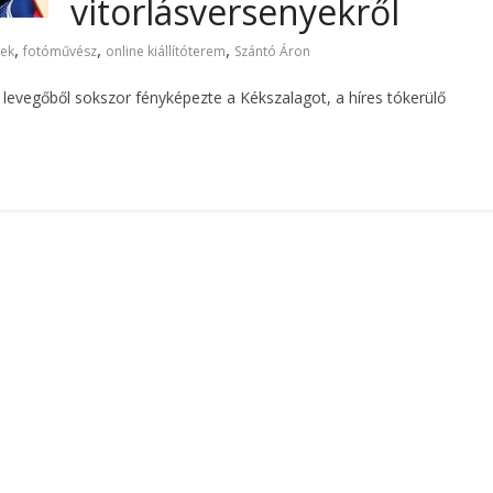
vitorlásversenyekről
,
,
,
pek
fotóművész
online kiállítóterem
Szántó Áron
levegőből sokszor fényképezte a Kékszalagot, a híres tókerülő