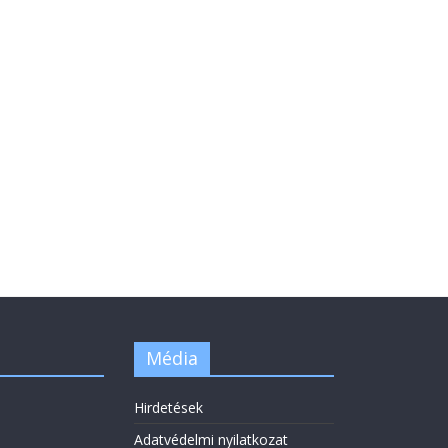
Média
Hirdetések
Adatvédelmi nyilatkozat