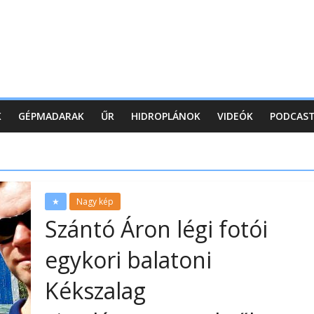
K
GÉPMADARAK
ŰR
HIDROPLÁNOK
VIDEÓK
PODCAS
★
Nagy kép
Szántó Áron légi fotói
egykori balatoni
Kékszalag