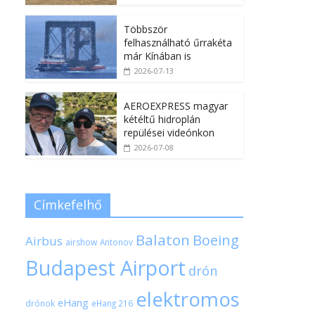
Többször
felhasználható űrrakéta
már Kínában is
2026-07-13
AEROEXPRESS magyar
kétéltű hidroplán
repülései videónkon
2026-07-08
Címkefelhő
Balaton
Boeing
Airbus
airshow
Antonov
Budapest Airport
drón
elektromos
eHang
drónok
eHang 216