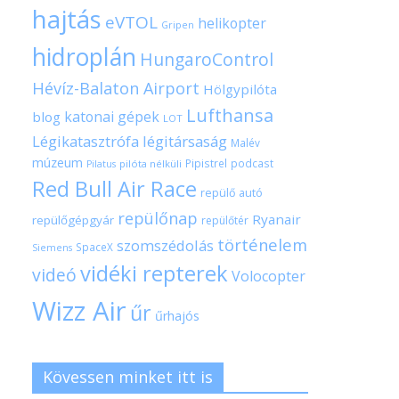
hajtás
eVTOL
helikopter
Gripen
hidroplán
HungaroControl
Hévíz-Balaton Airport
Hölgypilóta
Lufthansa
katonai gépek
blog
LOT
Légikatasztrófa
légitársaság
Malév
múzeum
Pipistrel
podcast
pilóta nélküli
Pilatus
Red Bull Air Race
repülő autó
repülőnap
Ryanair
repülőgépgyár
repülőtér
történelem
szomszédolás
SpaceX
Siemens
vidéki repterek
videó
Volocopter
Wizz Air
űr
űrhajós
Kövessen minket itt is