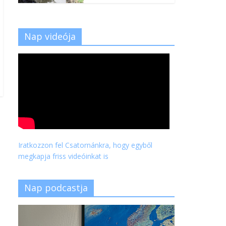
Nap videója
Iratkozzon fel Csatornánkra, hogy egyből
megkapja friss videóinkat is
Nap podcastja