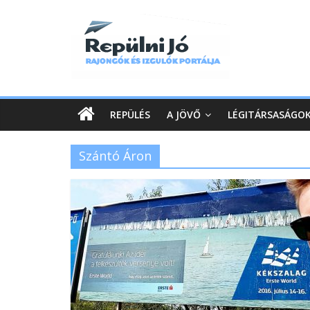
REPÜLÉS
A JÖVŐ
LÉGITÁRSASÁGO
Szántó Áron