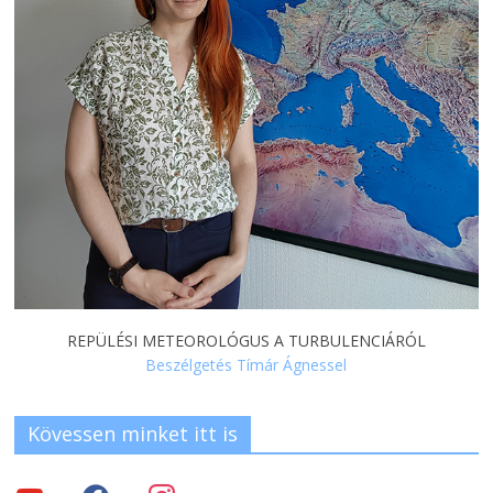
REPÜLÉSI METEOROLÓGUS A TURBULENCIÁRÓL
Beszélgetés Tímár Ágnessel
Kövessen minket itt is