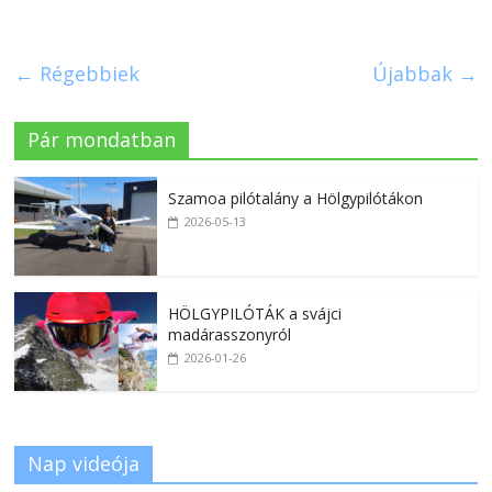
← Régebbiek
Újabbak →
Pár mondatban
Szamoa pilótalány a Hölgypilótákon
2026-05-13
HÖLGYPILÓTÁK a svájci
madárasszonyról
2026-01-26
Nap videója