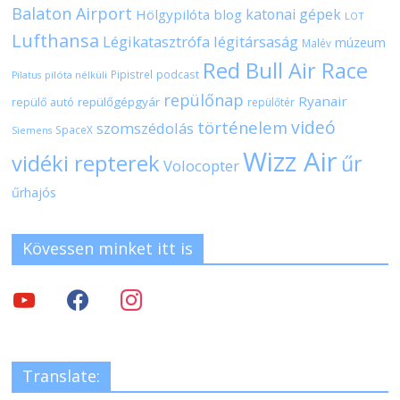
Balaton Airport
katonai gépek
Hölgypilóta blog
LOT
Lufthansa
Légikatasztrófa
légitársaság
múzeum
Malév
Red Bull Air Race
Pipistrel
podcast
pilóta nélküli
Pilatus
repülőnap
Ryanair
repülőgépgyár
repülő autó
repülőtér
videó
történelem
szomszédolás
SpaceX
Siemens
Wizz Air
vidéki repterek
űr
Volocopter
űrhajós
Kövessen minket itt is
Translate: