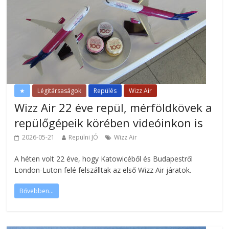
★
Légitársaságok
Repülés
Wizz Air
Wizz Air 22 éve repül, mérföldkövek a
repülőgépeik körében videóinkon is
2026-05-21
Repülni JÓ
Wizz Air
A héten volt 22 éve, hogy Katowicéből és Budapestről
London-Luton felé felszálltak az első Wizz Air járatok.
Bővebben...