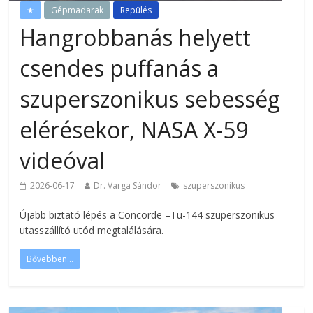
★
Gépmadarak
Repülés
Hangrobbanás helyett
csendes puffanás a
szuperszonikus sebesség
elérésekor, NASA X-59
videóval
2026-06-17
Dr. Varga Sándor
szuperszonikus
Újabb biztató lépés a Concorde –Tu-144 szuperszonikus
utasszállító utód megtalálására.
Bővebben...