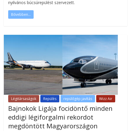
nyilvános búcsúrepülést szervezett.
Bővebben...
Légitársaságok
Repülés
repülőgép javítás
Wizz Air
Bajnokok Ligája focidöntő minden
eddigi légiforgalmi rekordot
megdöntött Magyarországon