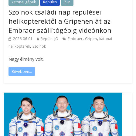
katonai gépek
Repülés
Zlin
Szolnok családi nap repülései
helikopterektől a Gripenen át az
Embraer szállítógépig videónkon
,
,
2026-06-01
Repülni JÓ
Embraer
Gripen
katonai
,
helikopterek
Szolnok
Nagy élmény volt.
Bővebben...