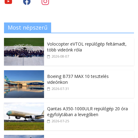
Most népszerű
Volocopter eVTOL repülőgép feltámadt,
több videónk róla
2026-08-07
Boeing B737 MAX 10 tesztelés
videónkon
2026-07-31
Qantas A350-1000ULR repülőgép 20 óra
egyfolytában a levegőben
2026-07-25