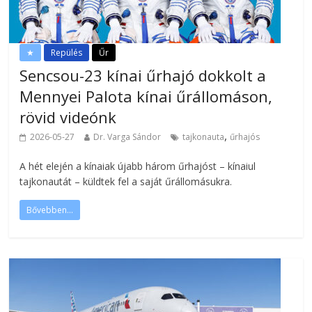
★
Repülés
Űr
Sencsou-23 kínai űrhajó dokkolt a
Mennyei Palota kínai űrállomáson,
rövid videónk
,
2026-05-27
Dr. Varga Sándor
tajkonauta
űrhajós
A hét elején a kínaiak újabb három űrhajóst – kínaiul
tajkonautát – küldtek fel a saját űrállomásukra.
Bővebben...