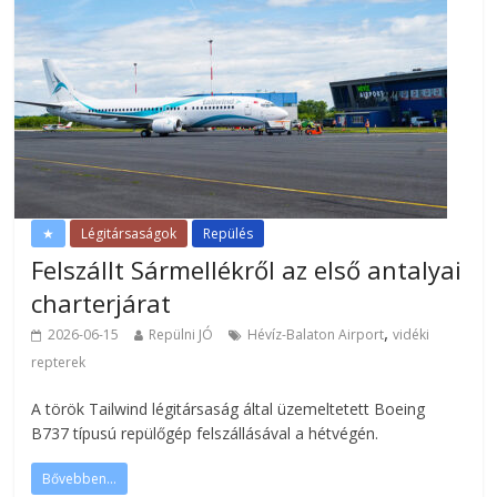
★
Légitársaságok
Repülés
Felszállt Sármellékről az első antalyai
charterjárat
,
2026-06-15
Repülni JÓ
Hévíz-Balaton Airport
vidéki
repterek
A török Tailwind légitársaság által üzemeltetett Boeing
B737 típusú repülőgép felszállásával a hétvégén.
Bővebben...