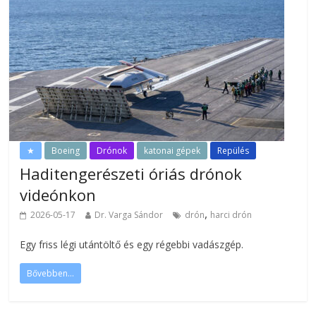
★
Boeing
Drónok
katonai gépek
Repülés
Haditengerészeti óriás drónok
videónkon
,
2026-05-17
Dr. Varga Sándor
drón
harci drón
Egy friss légi utántöltő és egy régebbi vadászgép.
Bővebben...