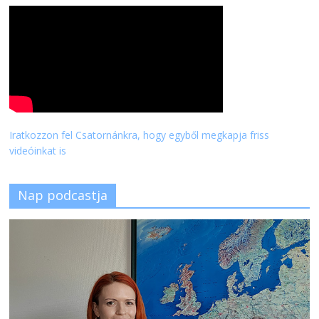
Iratkozzon fel Csatornánkra, hogy egyből megkapja friss
videóinkat is
Nap podcastja