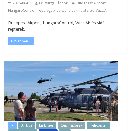
,
2026-06-04
Dr. Varga Sándor
Budapest Airport
,
,
,
HungaroControl
repülőgép javítás
vidéki repterek
Wizz Air
Budapest Airport, HungaroControl, Wizz Air és vidéki
repterek.
Bővebben...
★
Airbus
Embraer
Gépmadarak
Helikopter