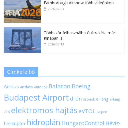
Farnborough Airshow több videónkon
2026-07-23
Többször felhasználható űrrakéta már
Kínában is
2026-07-13
Címkefelhő
Balaton
Boeing
Airbus
airshow
Antonov
Budapest Airport
drón
eHang
drónok
eHang
elektromos hajtás
eVTOL
216
Gripen
hidroplán
HungaroControl
Hévíz-
helikopter