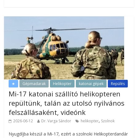
★
Gépmadarak
Helikopter
katonai gépek
Repülés
Mi-17 katonai szállító helikopteren
repültünk, talán az utolsó nyilvános
felszállásaként, videónk
,
2026-06-12
Dr. Varga Sándor
helikopter
Szolnok
Nyugdíjba készül a Mi-17, ezért a szolnoki Helikopterdandár