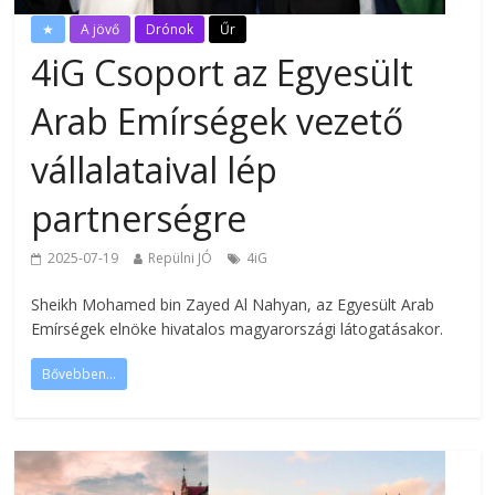
★
A jövő
Drónok
Űr
4iG Csoport az Egyesült
Arab Emírségek vezető
vállalataival lép
partnerségre
2025-07-19
Repülni JÓ
4iG
Sheikh Mohamed bin Zayed Al Nahyan, az Egyesült Arab
Emírségek elnöke hivatalos magyarországi látogatásakor.
Bővebben...