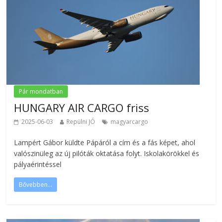
Pár mondatban
HUNGARY AIR CARGO friss
2025-06-03
Repülni JÓ
magyarcargo
Lampért Gábor küldte Pápáról a cím és a fás képet, ahol
valószinüleg az új pilóták oktatása folyt. Iskolakörökkel és
pályaérintéssel
Bővebben...