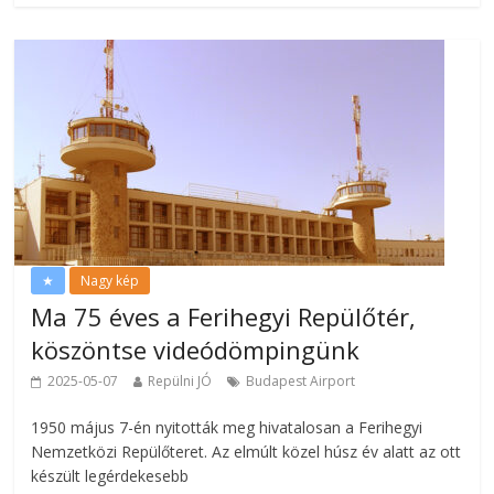
★
Nagy kép
Ma 75 éves a Ferihegyi Repülőtér,
köszöntse videódömpingünk
2025-05-07
Repülni JÓ
Budapest Airport
1950 május 7-én nyitották meg hivatalosan a Ferihegyi
Nemzetközi Repülőteret. Az elmúlt közel húsz év alatt az ott
készült legérdekesebb