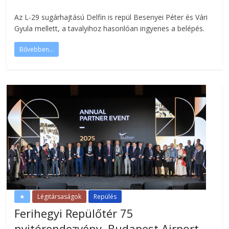
Az L-29 sugárhajtású Delfin is repül Besenyei Péter és Vári
Gyula mellett, a tavalyihoz hasonlóan ingyenes a belépés.
Bővebben...
★
Légitársaságok
Repülés
Ferihegyi Repülőtér 75
nyitórendezvény, Budapest Airport