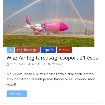
★
Légitársaságok
Repülés
Wizz Air
Wizz Air légitársasági csoport 21 éves
2025-05-19
Repülni JÓ
Wizz Air
Ma 21 éve, hogy a Wizz Air elindította a címképen látható
első menetrend szerinti járatát Katowice és London-Luton
között.
Bővebben...