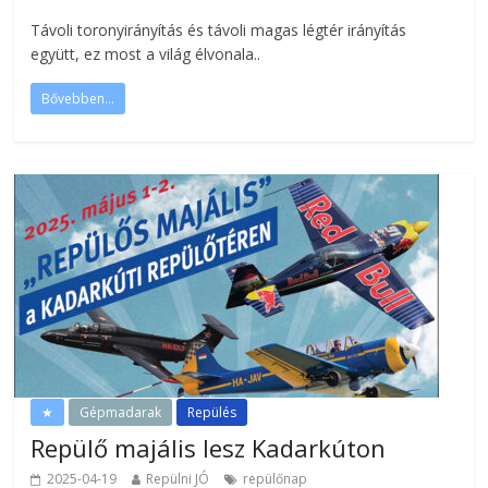
Távoli toronyirányítás és távoli magas légtér irányítás
együtt, ez most a világ élvonala..
Bővebben...
★
Gépmadarak
Repülés
Repülő majális lesz Kadarkúton
2025-04-19
Repülni JÓ
repülőnap