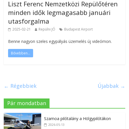
Liszt Ferenc Nemzetközi Repülőtéren
minden idők legmagasabb januári
utasforgalma
2025-02-21
Repülni JÓ
Budapest Airport
Benne nagyon szeles egypályás üzemelés új videómon.
Bővebben...
← Régebbiek
Újabbak →
Pár mondatban
Szamoa pilótalány a Hölgypilótákon
2026-05-13