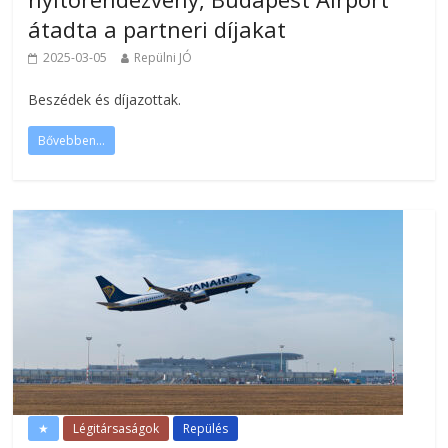
átadta a partneri díjakat
2025-03-05
Repülni JÓ
Beszédek és díjazottak.
Bővebben...
★
Légitársaságok
Repülés