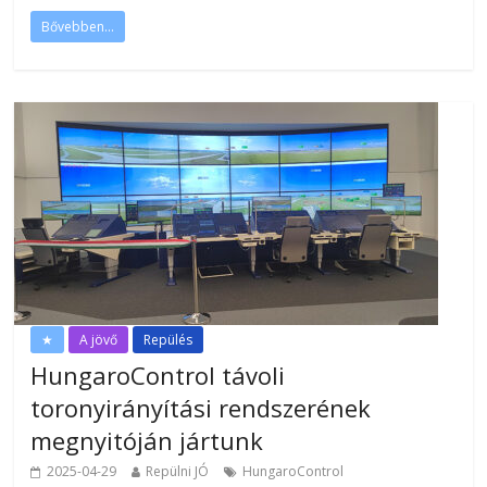
Bővebben...
★
A jövő
Repülés
HungaroControl távoli
toronyirányítási rendszerének
megnyitóján jártunk
2025-04-29
Repülni JÓ
HungaroControl