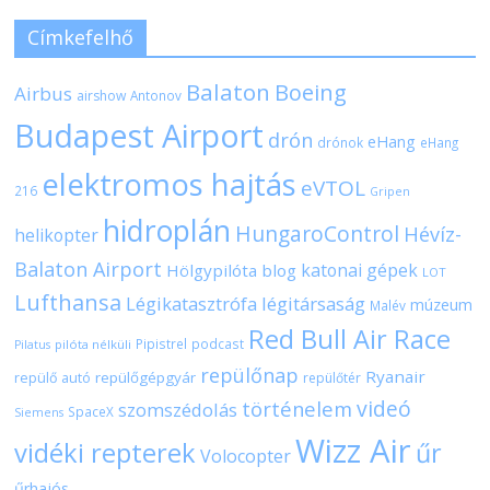
Címkefelhő
Balaton
Boeing
Airbus
airshow
Antonov
Budapest Airport
drón
eHang
drónok
eHang
elektromos hajtás
eVTOL
216
Gripen
hidroplán
HungaroControl
Hévíz-
helikopter
Balaton Airport
katonai gépek
Hölgypilóta blog
LOT
Lufthansa
Légikatasztrófa
légitársaság
múzeum
Malév
Red Bull Air Race
Pipistrel
podcast
pilóta nélküli
Pilatus
repülőnap
Ryanair
repülőgépgyár
repülő autó
repülőtér
videó
történelem
szomszédolás
SpaceX
Siemens
Wizz Air
vidéki repterek
űr
Volocopter
űrhajós