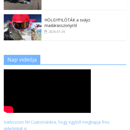
HÖLGYPILÓTÁK a svájci
madárasszonyról
2026-01-26
Nap videója
Iratkozzon fel Csatornánkra, hogy egyből megkapja friss
videóinkat is