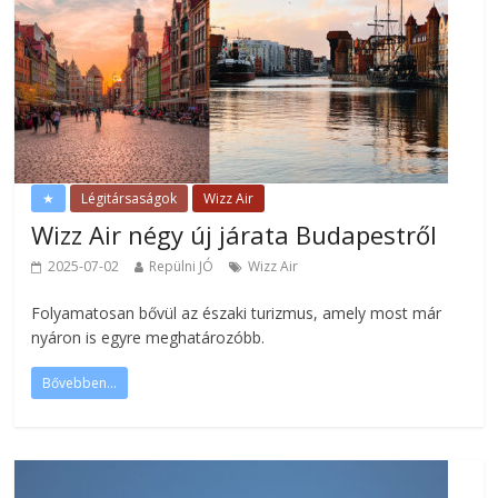
★
Légitársaságok
Wizz Air
Wizz Air négy új járata Budapestről
2025-07-02
Repülni JÓ
Wizz Air
Folyamatosan bővül az északi turizmus, amely most már
nyáron is egyre meghatározóbb.
Bővebben...