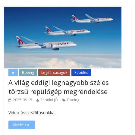
★
Boeing
Légitársaságok
Repülés
A világ eddigi legnagyobb széles
törzsű repülőgép megrendelése
2025-05-15
Repülni JÓ
Boeing
Videó összeállításunkkal.
Bővebben...