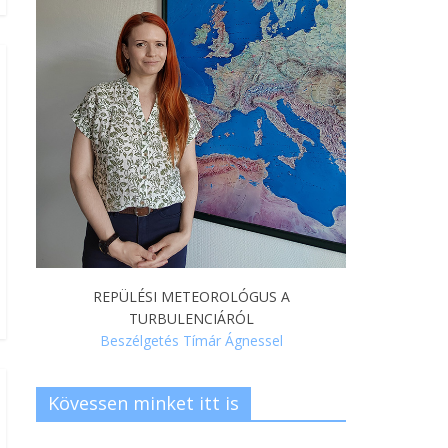
REPÜLÉSI METEOROLÓGUS A
TURBULENCIÁRÓL
Beszélgetés Tímár Ágnessel
Kövessen minket itt is