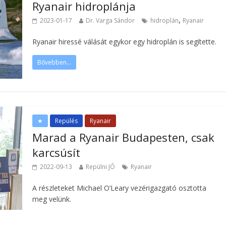
Ryanair hidroplánja
,
2023-01-17
Dr. Varga Sándor
hidroplán
Ryanair
Ryanair hiressé válását egykor egy hidroplán is segítette.
Bővebben...
★
Repülés
Ryanair
Marad a Ryanair Budapesten, csak
karcsúsít
2022-09-13
Repülni JÓ
Ryanair
A részleteket Michael O’Leary vezérigazgató osztotta
meg velünk.