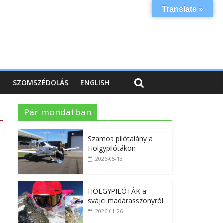
Translate »
T
SZOMSZÉDOLÁS
ENGLISH
Pár mondatban
Szamoa pilótalány a
Hölgypilótákon
2026-05-13
HÖLGYPILÓTÁK a
svájci madárasszonyról
2026-01-26