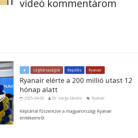
videó kommentárom
★
Légitársaságok
Repülés
Ryanair
Ryanair elérte a 200 millió utast 12
hónap alatt
2025-04-02
Dr. Varga Sándor
Ryanair
Képtárral fűszerezve a magyarországi Ryanair
emlékeimről.