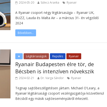
2024-05-20
Sülecz Aranka
Ryanair
A Ryanair csoport négy légitársasága – Ryanair UK,
BUZZ, Lauda és Malta Air – a március 31- én végződő
2024
Bővebben...
★
Légitársaságok
Repülés
Ryanair
Ryanair Budapesten élre tör, de
Bécsben is intenzíven növekszik
2024-02-21
Dr. Varga Sándor
Ryanair
Tegnap sajtóbeszélgetésen jártam. Michael O’Leary, a
Ryanair légitársasági csoport vezérigazgatója közvetlenül
Bécsből egy másik sajtóeseményükről érkezett.