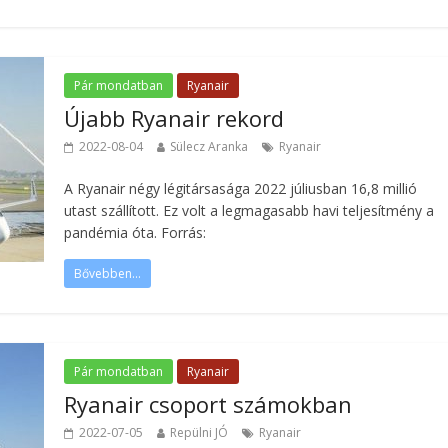
Pár mondatban
Ryanair
Újabb Ryanair rekord
2022-08-04
Sülecz Aranka
Ryanair
A Ryanair négy légitársasága 2022 júliusban 16,8 millió
utast szállított. Ez volt a legmagasabb havi teljesítmény a
pandémia óta. Forrás:
Bővebben...
Pár mondatban
Ryanair
Ryanair csoport számokban
2022-07-05
Repülni JÓ
Ryanair