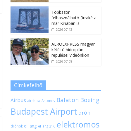
Többször
felhasználható űrrakéta
már Kínában is
2026-07-13
AEROEXPRESS magyar
kétéltű hidroplán
repülései videónkon
2026-07-08
Címkefelhő
Balaton
Boeing
Airbus
airshow
Antonov
Budapest Airport
drón
elektromos
eHang
drónok
eHang 216