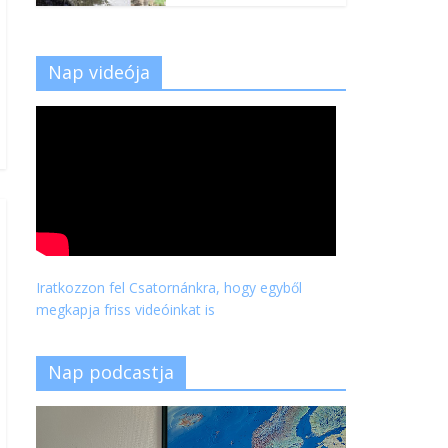
Nap videója
Iratkozzon fel Csatornánkra, hogy egyből
megkapja friss videóinkat is
Nap podcastja