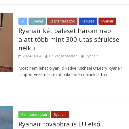
★
Boeing
Légitársaságok
Repülés
Ryanair
Ryanair két baleset három nap
alatt több mint 300 utas sérülése
nélkül
2024-10-04
Dr. Varga Sándor
Ryanair
Most nem lehet olyan jó kedve Michael O’Leary Ryanair
csoport vezérnek, mint mikor idén nálunk láttam.
Pár mondatban
Ryanair
Ryanair továbbra is EU első