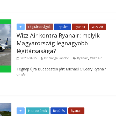
★
Légitársaságok
Repülés
Ryanair
Wizz Air
Wizz Air kontra Ryanair: melyik
Magyarország legnagyobb
légitársasága?
,
2023-01-25
Dr. Varga Sándor
Ryanair
Wizz Air
Tegnap újra Budapesten járt Michael O’Leary Ryanair
vezér.
★
Hidroplánok
Repülés
Ryanair