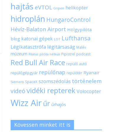
hajtás
eVTOL
helikopter
Gripen
hidroplán
HungaroControl
Hévíz-Balaton Airport
Hölgypilóta
Lufthansa
katonai gépek
blog
LOT
Légikatasztrófa
légitársaság
Malév
múzeum
Pipistrel
podcast
pilóta nélküli
Pilatus
Red Bull Air Race
repülő autó
repülőnap
Ryanair
repülőgépgyár
repülőtér
történelem
szomszédolás
SpaceX
Siemens
vidéki repterek
videó
Volocopter
Wizz Air
űr
űrhajós
Kövessen minket itt is