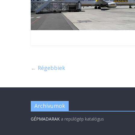
← Régebbiek
Archívumok
GÉPMADARAK
a repülőgép katalógus