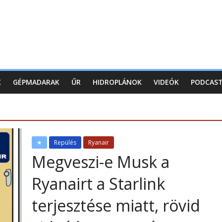
K
GÉPMADARAK
ŰR
HIDROPLÁNOK
VIDEÓK
PODCAS
★
Repülés
Ryanair
Megveszi-e Musk a
Ryanairt a Starlink
terjesztése miatt, rövid