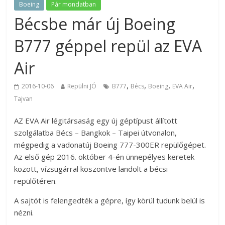
Boeing
Pár mondatban
Bécsbe már új Boeing
B777 géppel repül az EVA
Air
,
,
,
,
2016-10-06
Repülni JÓ
B777
Bécs
Boeing
EVA Air
Tajvan
AZ EVA Air légitársaság egy új géptípust állított
szolgálatba Bécs – Bangkok – Taipei útvonalon,
mégpedig a vadonatúj Boeing 777-300ER repülőgépet.
Az első gép 2016. október 4-én ünnepélyes keretek
között, vízsugárral köszöntve landolt a bécsi
repülőtéren.
A sajtót is felengedték a gépre, így körül tudunk belül is
nézni.