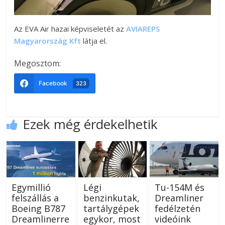
Az EVA Air hazai képviseletét az
AVIAREPS
Magyarország Kft
látja el.
Megosztom:
Facebook
323
Ezek még érdekelhetik
Egymillió
Légi
Tu-154M és
felszállás a
benzinkutak,
Dreamliner
Boeing B787
tartálygépek
fedélzetén
Dreamlinerre
egykor, most
videóink