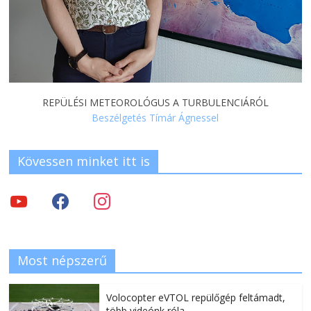
REPÜLÉSI METEOROLÓGUS A TURBULENCIÁRÓL
Beszélgetés Tímár Ágnessel
Kövessen minket itt is
Most népszerű
Volocopter eVTOL repülőgép feltámadt,
több videónk róla