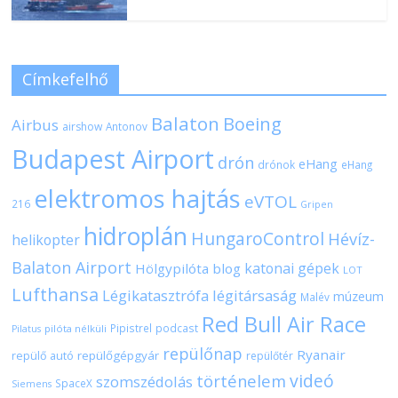
Címkefelhő
Balaton
Boeing
Airbus
airshow
Antonov
Budapest Airport
drón
eHang
drónok
eHang
elektromos hajtás
eVTOL
216
Gripen
hidroplán
HungaroControl
Hévíz-
helikopter
Balaton Airport
katonai gépek
Hölgypilóta blog
LOT
Lufthansa
Légikatasztrófa
légitársaság
múzeum
Malév
Red Bull Air Race
Pipistrel
podcast
pilóta nélküli
Pilatus
repülőnap
Ryanair
repülőgépgyár
repülő autó
repülőtér
videó
történelem
szomszédolás
SpaceX
Siemens