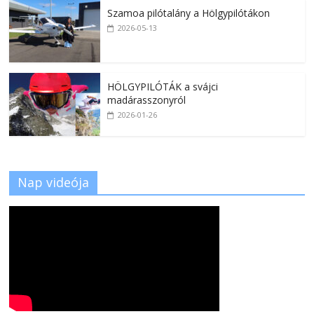
Szamoa pilótalány a Hölgypilótákon
2026-05-13
HÖLGYPILÓTÁK a svájci
madárasszonyról
2026-01-26
Nap videója