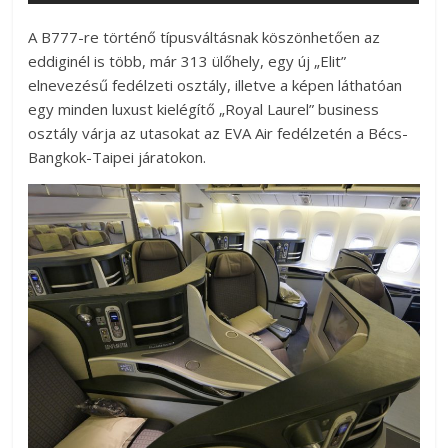
A B777-re történő típusváltásnak köszönhetően az
eddiginél is több, már 313 ülőhely, egy új „Elit”
elnevezésű fedélzeti osztály, illetve a képen láthatóan
egy minden luxust kielégítő „Royal Laurel” business
osztály várja az utasokat az EVA Air fedélzetén a Bécs-
Bangkok-Taipei járatokon.