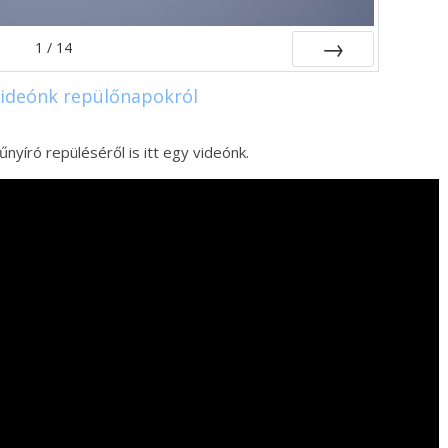
1
/
14
Következő
videónk repülőnapokról
nyíró repüléséről is itt egy videónk.