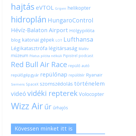
hajtás
eVTOL
helikopter
Gripen
hidroplán
HungaroControl
Hévíz-Balaton Airport
Hölgypilóta
Lufthansa
katonai gépek
blog
LOT
Légikatasztrófa
légitársaság
Malév
múzeum
Pipistrel
podcast
pilóta nélküli
Pilatus
Red Bull Air Race
repülő autó
repülőnap
Ryanair
repülőgépgyár
repülőtér
történelem
szomszédolás
SpaceX
Siemens
vidéki repterek
videó
Volocopter
Wizz Air
űr
űrhajós
Kövessen minket itt is