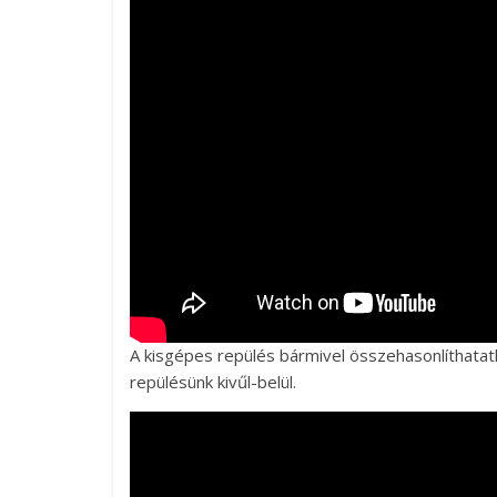
A kisgépes repülés bármivel összehasonlíthatatl
repülésünk kivűl-belül.