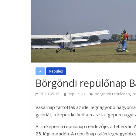
★
Repülés
Börgöndi repülőnap Ba
,
2020-09-15
Repülni JÓ
börgöndi repülőnap
r
Vasárnap tartották az idei legnagyobb hagyomá
galériát, a képek különösen asztali gépen nagyít
A címképen a repülőnap rendezője, a fehérvári A
25. légi parádén. A repülőnap talán legnagyobb 