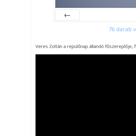
Előző
76 darab 
Veres Zoltán a repülőnap állandó főszereplője, fű