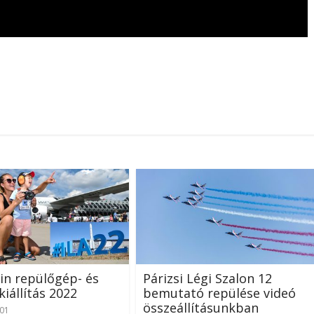
lin repülőgép- és
Párizsi Légi Szalon 12
kiállítás 2022
bemutató repülése videó
összeállításunkban
-01