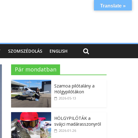
Translate »
T
SZOMSZÉDOLÁS
ENGLISH
Pár mondatban
Szamoa pilótalány a
Hölgypilótákon
2026-05-13
HÖLGYPILÓTÁK a
svájci madárasszonyról
2026-01-26