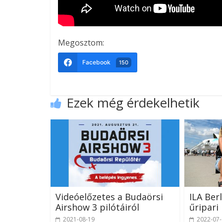
Megosztom:
Facebook
150
Ezek még érdekelhetik
Videóelőzetes a Budaörsi
ILA Ber
Airshow 3 pilótáiról
űripari 
2021-08-19
2022-07