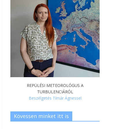
REPÜLÉSI METEOROLÓGUS A
TURBULENCIÁRÓL
Beszélgetés Tímár Ágnessel
Kövessen minket itt is