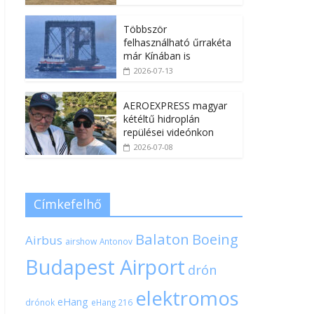
Többször
felhasználható űrrakéta
már Kínában is
2026-07-13
AEROEXPRESS magyar
kétéltű hidroplán
repülései videónkon
2026-07-08
Címkefelhő
Balaton
Boeing
Airbus
airshow
Antonov
Budapest Airport
drón
elektromos
eHang
drónok
eHang 216