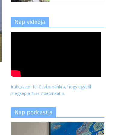
Nap videója
Iratkozzon fel Csatornánkra, hogy egyből
megkapja friss videóinkat is
Nap podcastja