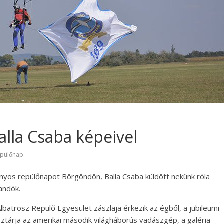
lla Csaba képeivel
epülőnap
nyos repülőnapot Börgöndön, Balla Csaba küldött nekünk róla
andók.
lbatrosz Repülő Egyesület zászlaja érkezik az égből, a jubileumi
sztárja az amerikai második világháborús vadászgép, a galéria