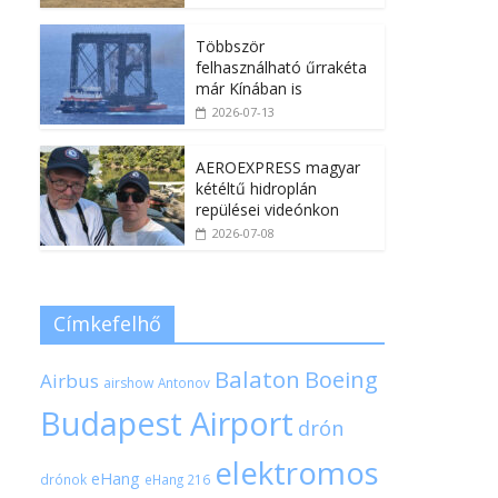
Többször
felhasználható űrrakéta
már Kínában is
2026-07-13
AEROEXPRESS magyar
kétéltű hidroplán
repülései videónkon
2026-07-08
Címkefelhő
Balaton
Boeing
Airbus
airshow
Antonov
Budapest Airport
drón
elektromos
eHang
drónok
eHang 216