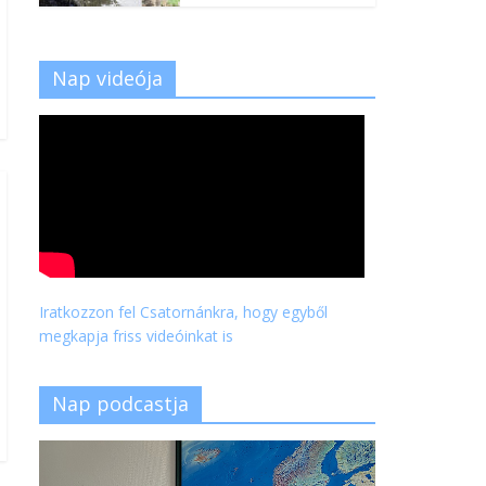
Nap videója
Iratkozzon fel Csatornánkra, hogy egyből
megkapja friss videóinkat is
Nap podcastja