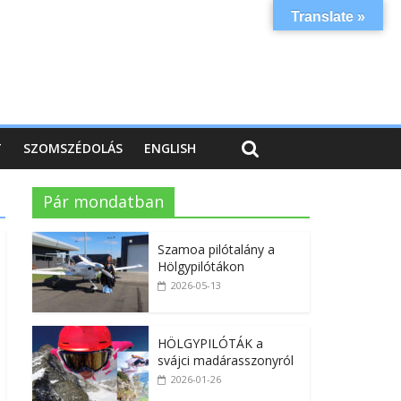
Translate »
T
SZOMSZÉDOLÁS
ENGLISH
Pár mondatban
Szamoa pilótalány a
Hölgypilótákon
2026-05-13
HÖLGYPILÓTÁK a
svájci madárasszonyról
2026-01-26