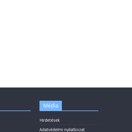
Média
Hirdetések
Adatvédelmi nyilatkozat