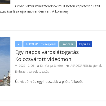
Orbán Viktor miniszterelnök múlt héten képletesen utalt
sszavásárlása újra napirenden van. A kormány
★
AEROEXPRESS Regional
Embraer
Repülés
Egy napos városlátogatás
Kolozsvárott videómon
,
2022-12-06
Dr. Varga Sándor
AEROEXPRESS Regional
,
Embraer
városlátogatás
Úti videóm és egy hosszabb a pilótafülkéből.