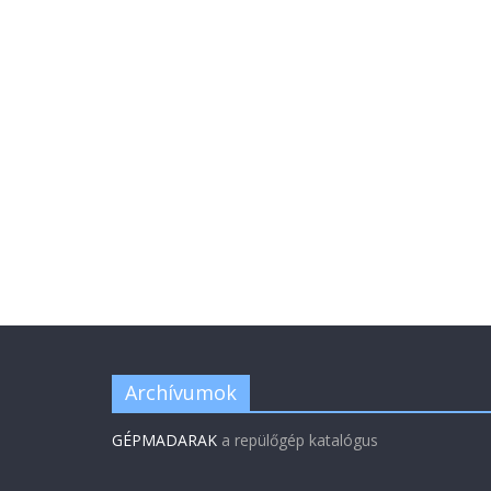
Archívumok
GÉPMADARAK
a repülőgép katalógus