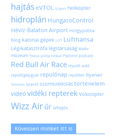
hajtás
eVTOL
helikopter
Gripen
hidroplán
HungaroControl
Hévíz-Balaton Airport
Hölgypilóta
Lufthansa
katonai gépek
blog
LOT
Légikatasztrófa
légitársaság
Malév
múzeum
Pipistrel
podcast
pilóta nélküli
Pilatus
Red Bull Air Race
repülő autó
repülőnap
Ryanair
repülőgépgyár
repülőtér
történelem
szomszédolás
SpaceX
Siemens
vidéki repterek
videó
Volocopter
Wizz Air
űr
űrhajós
Kövessen minket itt is