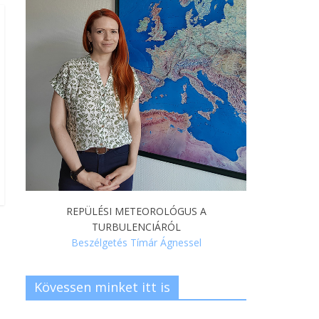
REPÜLÉSI METEOROLÓGUS A
TURBULENCIÁRÓL
Beszélgetés Tímár Ágnessel
Kövessen minket itt is