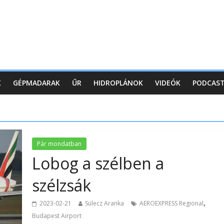
K
GÉPMADARAK
ŰR
HIDROPLÁNOK
VIDEÓK
PODCAS
Pár mondatban
Lobog a szélben a
szélzsák
,
2023-02-21
Sülecz Aranka
AEROEXPRESS Regional
Budapest Airport