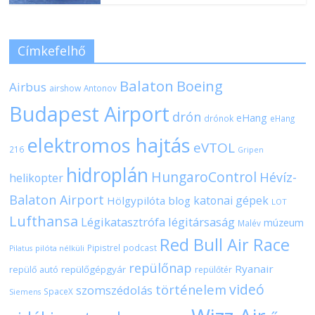
Címkefelhő
Balaton
Boeing
Airbus
airshow
Antonov
Budapest Airport
drón
eHang
drónok
eHang
elektromos hajtás
eVTOL
216
Gripen
hidroplán
HungaroControl
Hévíz-
helikopter
Balaton Airport
katonai gépek
Hölgypilóta blog
LOT
Lufthansa
Légikatasztrófa
légitársaság
múzeum
Malév
Red Bull Air Race
Pipistrel
podcast
pilóta nélküli
Pilatus
repülőnap
Ryanair
repülőgépgyár
repülő autó
repülőtér
videó
történelem
szomszédolás
SpaceX
Siemens