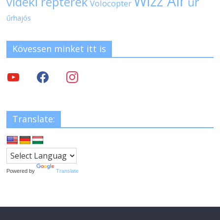
Wizz Air
vidéki repterek
űr
Volocopter
űrhajós
Kövessen minket itt is
Translate:
Powered by
Translate