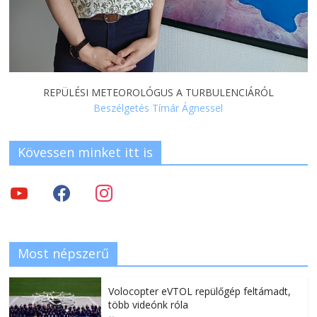
REPÜLÉSI METEOROLÓGUS A TURBULENCIÁRÓL
Beszélgetés Tímár Ágnessel
Kövessen minket itt is
Most népszerű
Volocopter eVTOL repülőgép feltámadt,
több videónk róla