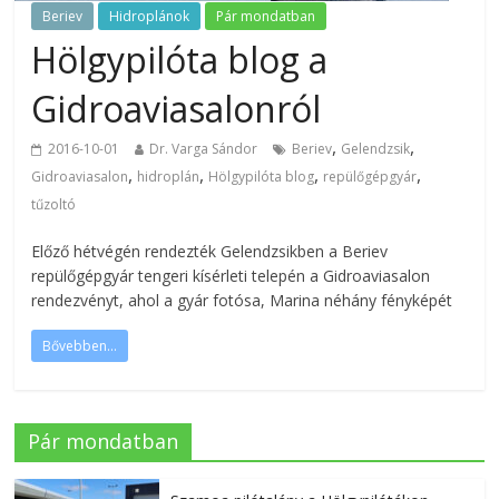
Beriev
Hidroplánok
Pár mondatban
Hölgypilóta blog a
Gidroaviasalonról
,
,
2016-10-01
Dr. Varga Sándor
Beriev
Gelendzsik
,
,
,
,
Gidroaviasalon
hidroplán
Hölgypilóta blog
repülőgépgyár
tűzoltó
Előző hétvégén rendezték Gelendzsikben a Beriev
repülőgépgyár tengeri kísérleti telepén a Gidroaviasalon
rendezvényt, ahol a gyár fotósa, Marina néhány fényképét
Bővebben...
Pár mondatban