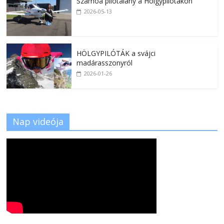
Szamoa pilótalány a Hölgypilótákon
2026-05-13
HÖLGYPILÓTÁK a svájci
madárasszonyról
2026-01-26
Nap videója