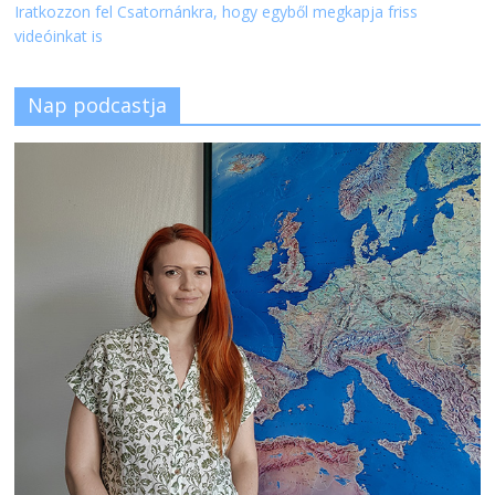
Iratkozzon fel Csatornánkra, hogy egyből megkapja friss
videóinkat is
Nap podcastja