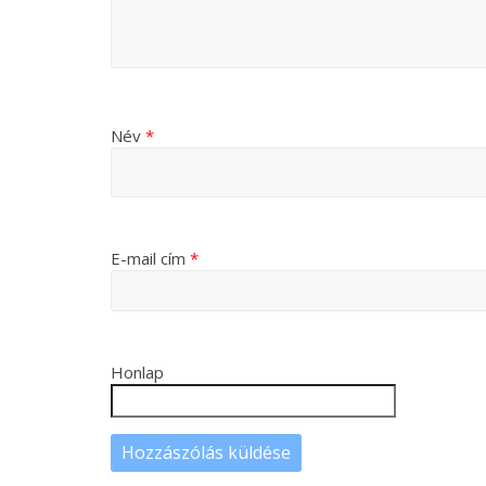
Név
*
E-mail cím
*
Honlap