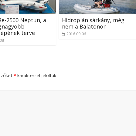
Be-2500 Neptun, a
Hidroplán sárkány, még
egnagyobb
nem a Balatonon
gépének terve
2016-09-06
-08
ezőket
*
karakterrel jelöltük