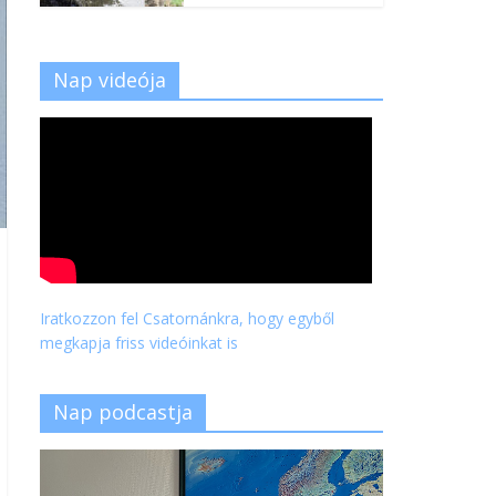
Nap videója
Iratkozzon fel Csatornánkra, hogy egyből
megkapja friss videóinkat is
Nap podcastja