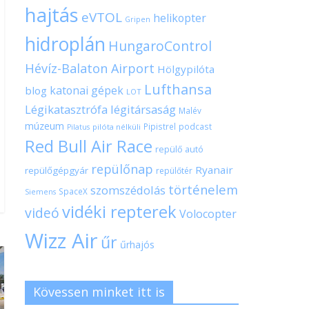
hajtás
eVTOL
helikopter
Gripen
hidroplán
HungaroControl
Hévíz-Balaton Airport
Hölgypilóta
Lufthansa
katonai gépek
blog
LOT
Légikatasztrófa
légitársaság
Malév
múzeum
Pipistrel
podcast
pilóta nélküli
Pilatus
Red Bull Air Race
repülő autó
repülőnap
Ryanair
repülőgépgyár
repülőtér
történelem
szomszédolás
SpaceX
Siemens
vidéki repterek
videó
Volocopter
Wizz Air
űr
űrhajós
Kövessen minket itt is