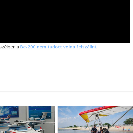
 szélben a
Be-200 nem tudott volna felszállni
.