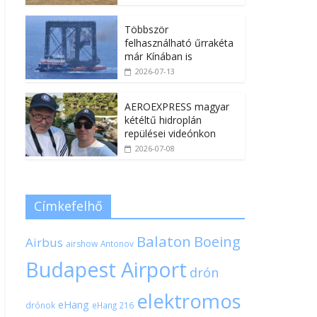
Többször
felhasználható űrrakéta
már Kínában is
2026-07-13
AEROEXPRESS magyar
kétéltű hidroplán
repülései videónkon
2026-07-08
Címkefelhő
Balaton
Boeing
Airbus
airshow
Antonov
Budapest Airport
drón
elektromos
eHang
drónok
eHang 216