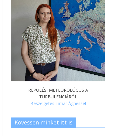
REPÜLÉSI METEOROLÓGUS A
TURBULENCIÁRÓL
Beszélgetés Tímár Ágnessel
Kövessen minket itt is