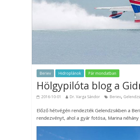
Beriev
Hidroplánok
Pár mondatban
Hölgypilóta blog a Gid
,
2016-10-01
Dr. Varga Sándor
Beriev
Gelendzs
Előző hétvégén rendezték Gelendzsikben a Berie
rendezvényt, ahol a gyár fotósa, Marina néhány