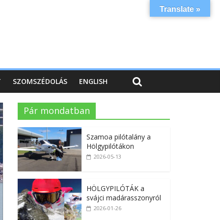
Translate »
T
SZOMSZÉDOLÁS
ENGLISH
Pár mondatban
Szamoa pilótalány a
Hölgypilótákon
2026-05-13
HÖLGYPILÓTÁK a
svájci madárasszonyról
2026-01-26