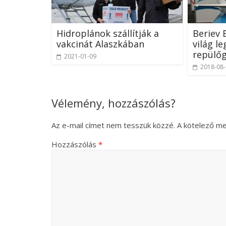
Hidroplánok szállítják a
Beriev 
vakcinát Alaszkában
világ l
repülő
2021-01-09
2018-08
Vélemény, hozzászólás?
Az e-mail címet nem tesszük közzé.
A kötelező m
Hozzászólás
*