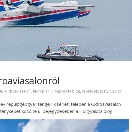
roaviasalonról
,
,
,
,
,
ik
Gidroaviasalon
hidroplán
Hölgypilóta blog
repülőgépgyár
tűzoltó
v repülőgépgyár tengeri kísérleti telepén a Gidroaviasalon
 fényképét közölte új bejegyzésében a Hölgypilóta blog.