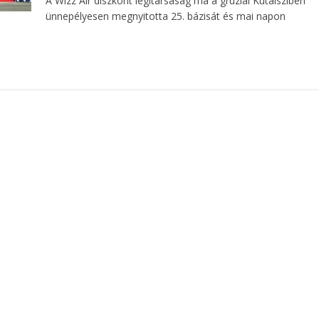
A Wizz Air diszkont légitársaság ma a grúziai Kutaisziben
ünnepélyesen megnyitotta 25. bázisát és mai napon