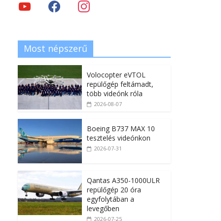
Most népszerű
Volocopter eVTOL
repülőgép feltámadt,
több videónk róla
2026-08-07
Boeing B737 MAX 10
tesztelés videónkon
2026-07-31
Qantas A350-1000ULR
repülőgép 20 óra
egyfolytában a
levegőben
2026-07-25