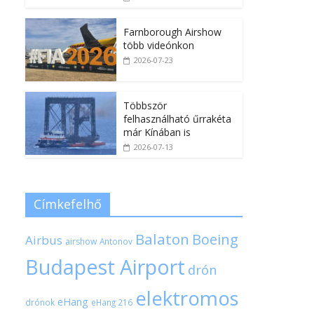
Farnborough Airshow
több videónkon
2026-07-23
Többször
felhasználható űrrakéta
már Kínában is
2026-07-13
Címkefelhő
Balaton
Boeing
Airbus
airshow
Antonov
Budapest Airport
drón
elektromos
eHang
drónok
eHang 216