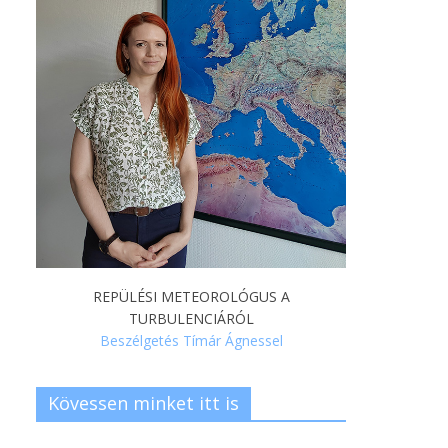
REPÜLÉSI METEOROLÓGUS A
TURBULENCIÁRÓL
Beszélgetés Tímár Ágnessel
Kövessen minket itt is