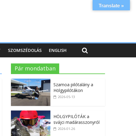
Translate »
T
SZOMSZÉDOLÁS
ENGLISH
Pár mondatban
Szamoa pilótalány a
Hölgypilótákon
2026-05-13
HÖLGYPILÓTÁK a
svájci madárasszonyról
2026-01-26