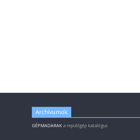
Archívumok
GÉPMADARAK
a repülőgép katalógus