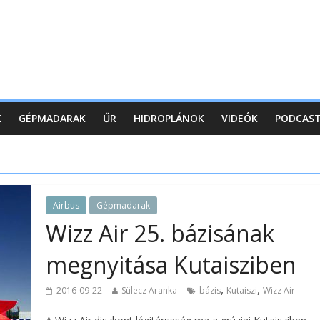
K
GÉPMADARAK
ŰR
HIDROPLÁNOK
VIDEÓK
PODCAS
Airbus
Gépmadarak
Wizz Air 25. bázisának
megnyitása Kutaisziben
,
,
2016-09-22
Sülecz Aranka
bázis
Kutaiszi
Wizz Air