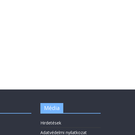
Média
Hirdetések
Adatvédelmi nyilatkozat