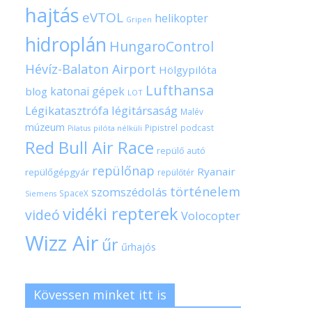
hajtás
eVTOL
helikopter
Gripen
hidroplán
HungaroControl
Hévíz-Balaton Airport
Hölgypilóta
Lufthansa
katonai gépek
blog
LOT
Légikatasztrófa
légitársaság
Malév
múzeum
Pipistrel
podcast
pilóta nélküli
Pilatus
Red Bull Air Race
repülő autó
repülőnap
Ryanair
repülőgépgyár
repülőtér
történelem
szomszédolás
SpaceX
Siemens
vidéki repterek
videó
Volocopter
Wizz Air
űr
űrhajós
Kövessen minket itt is