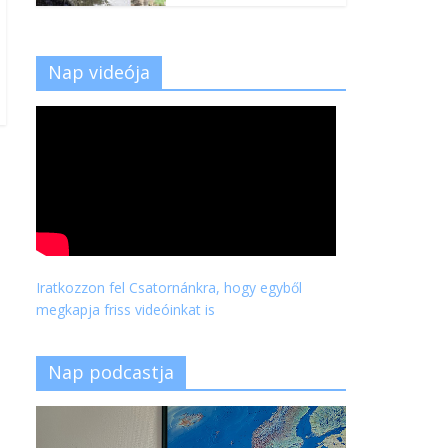
Nap videója
Iratkozzon fel Csatornánkra, hogy egyből
megkapja friss videóinkat is
Nap podcastja