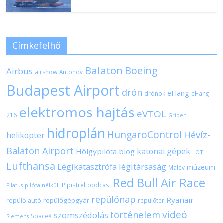
Címkefelhő
Balaton
Boeing
Airbus
airshow
Antonov
Budapest Airport
drón
eHang
drónok
eHang
elektromos hajtás
eVTOL
216
Gripen
hidroplán
HungaroControl
Hévíz-
helikopter
Balaton Airport
katonai gépek
Hölgypilóta blog
LOT
Lufthansa
Légikatasztrófa
légitársaság
múzeum
Malév
Red Bull Air Race
Pipistrel
podcast
pilóta nélküli
Pilatus
repülőnap
Ryanair
repülőgépgyár
repülő autó
repülőtér
videó
történelem
szomszédolás
SpaceX
Siemens