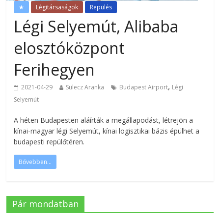
★
Légitársaságok
Repülés
Légi Selyemút, Alibaba
elosztóközpont
Ferihegyen
,
2021-04-29
Sülecz Aranka
Budapest Airport
Légi
Selyemút
A héten Budapesten aláírták a megállapodást, létrejön a
kínai-magyar légi Selyemút, kínai logisztikai bázis épülhet a
budapesti repülőtéren.
Bővebben...
Pár mondatban