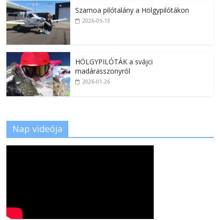
Szamoa pilótalány a Hölgypilótákon
2026-05-13
HÖLGYPILÓTÁK a svájci
madárasszonyról
2026-01-26
Nap videója