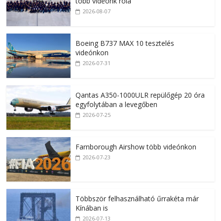
több videónk róla
2026-08-07
Boeing B737 MAX 10 tesztelés
videónkon
2026-07-31
Qantas A350-1000ULR repülőgép 20 óra
egyfolytában a levegőben
2026-07-25
Farnborough Airshow több videónkon
2026-07-23
Többször felhasználható űrrakéta már
Kínában is
2026-07-13