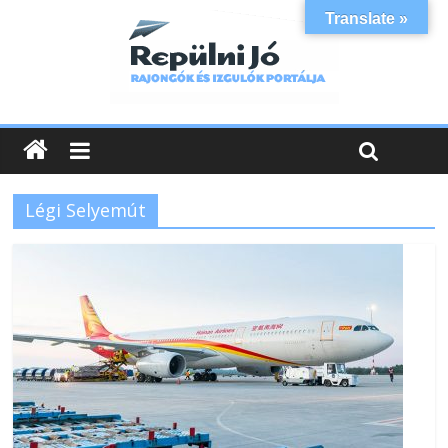
Translate »
Légi Selyemút