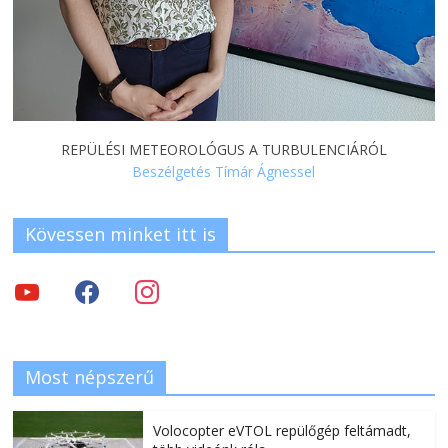
REPÜLÉSI METEOROLÓGUS A TURBULENCIÁRÓL
Beszélgetés Tímár Ágnessel
Kövessen minket itt is
Most népszerű
Volocopter eVTOL repülőgép feltámadt,