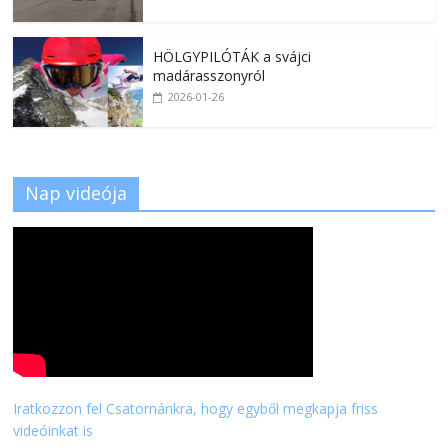
HÖLGYPILÓTÁK a svájci
madárasszonyról
2026-01-26
Nap videója
Iratkozzon fel Csatornánkra, hogy egyből megkapja friss
videóinkat is