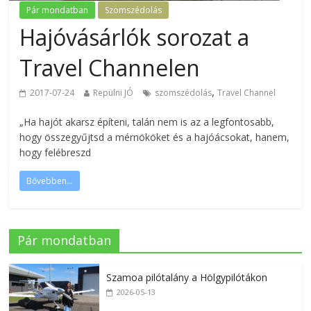
Pár mondatban
Szomszédolás
Hajóvásárlók sorozat a
Travel Channelen
,
2017-07-24
Repülni JÓ
szomszédolás
Travel Channel
„Ha hajót akarsz építeni, talán nem is az a legfontosabb,
hogy összegyűjtsd a mérnököket és a hajóácsokat, hanem,
hogy felébreszd
Bővebben...
Pár mondatban
Szamoa pilótalány a Hölgypilótákon
2026-05-13