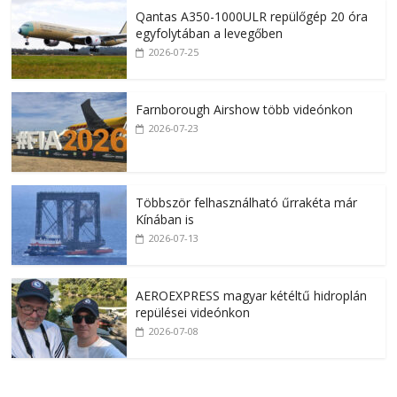
Qantas A350-1000ULR repülőgép 20 óra
egyfolytában a levegőben
2026-07-25
Farnborough Airshow több videónkon
2026-07-23
Többször felhasználható űrrakéta már
Kínában is
2026-07-13
AEROEXPRESS magyar kétéltű hidroplán
repülései videónkon
2026-07-08