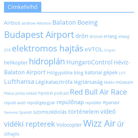
Címkefelhő
Balaton
Boeing
Airbus
airshow
Antonov
Budapest Airport
drón
eHang
drónok
eHang
elektromos hajtás
eVTOL
216
Gripen
hidroplán
HungaroControl
Hévíz-
helikopter
Balaton Airport
katonai gépek
Hölgypilóta blog
LOT
Lufthansa
Légikatasztrófa
légitársaság
múzeum
Malév
Red Bull Air Race
Pipistrel
podcast
pilóta nélküli
Pilatus
repülőnap
Ryanair
repülőgépgyár
repülő autó
repülőtér
videó
történelem
szomszédolás
SpaceX
Siemens
Wizz Air
vidéki repterek
űr
Volocopter
űrhajós