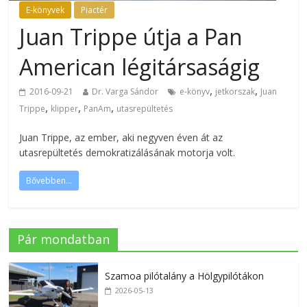
E-könyvek
Piactér
Juan Trippe útja a Pan
American légitársaságig
,
,
2016-09-21
Dr. Varga Sándor
e-könyv
jetkorszak
Juan
,
,
,
Trippe
klipper
PanAm
utasrepültetés
Juan Trippe, az ember, aki negyven éven át az
utasrepültetés demokratizálásának motorja volt.
Bővebben...
Pár mondatban
Szamoa pilótalány a Hölgypilótákon
2026-05-13