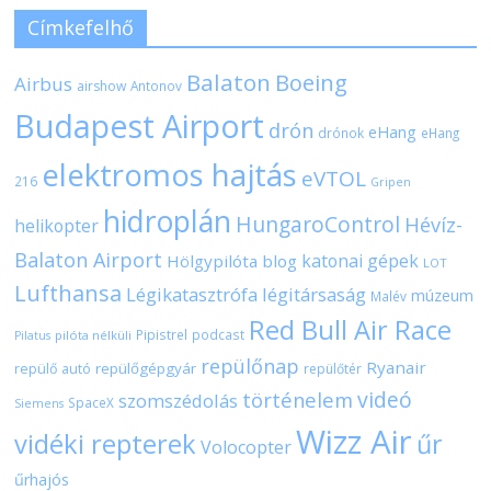
Címkefelhő
Balaton
Boeing
Airbus
airshow
Antonov
Budapest Airport
drón
eHang
drónok
eHang
elektromos hajtás
eVTOL
216
Gripen
hidroplán
HungaroControl
Hévíz-
helikopter
Balaton Airport
katonai gépek
Hölgypilóta blog
LOT
Lufthansa
Légikatasztrófa
légitársaság
múzeum
Malév
Red Bull Air Race
Pipistrel
podcast
pilóta nélküli
Pilatus
repülőnap
Ryanair
repülőgépgyár
repülő autó
repülőtér
videó
történelem
szomszédolás
SpaceX
Siemens
Wizz Air
vidéki repterek
űr
Volocopter
űrhajós