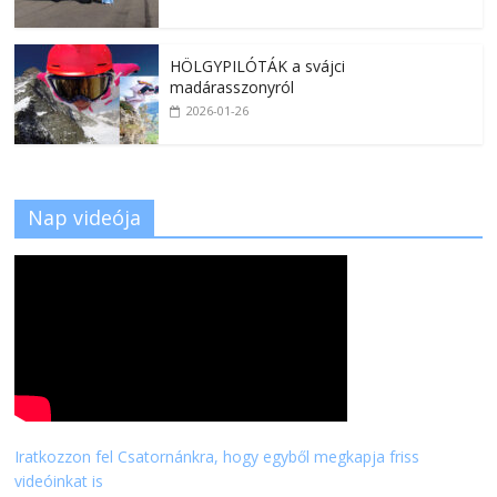
HÖLGYPILÓTÁK a svájci
madárasszonyról
2026-01-26
Nap videója
Iratkozzon fel Csatornánkra, hogy egyből megkapja friss
videóinkat is