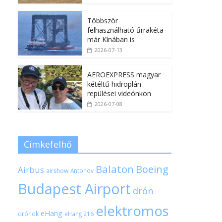
Többször
felhasználható űrrakéta
már Kínában is
2026-07-13
AEROEXPRESS magyar
kétéltű hidroplán
repülései videónkon
2026-07-08
Címkefelhő
Balaton
Boeing
Airbus
airshow
Antonov
Budapest Airport
drón
elektromos
eHang
drónok
eHang 216