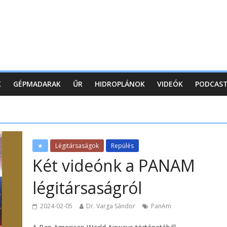
K
GÉPMADARAK
ŰR
HIDROPLÁNOK
VIDEÓK
PODCAS
★
Légitársaságok
Repülés
Két videónk a PANAM
légitársaságról
2024-02-05
Dr. Varga Sándor
PanAm