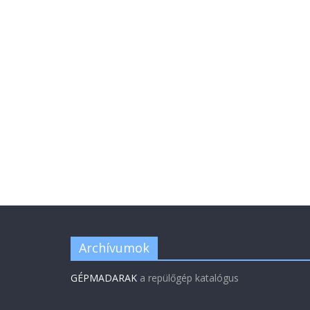
Archívumok
GÉPMADARAK
a repülőgép katalógus