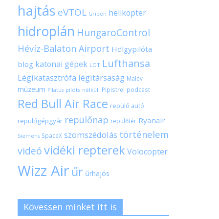
hajtás
eVTOL
helikopter
Gripen
hidroplán
HungaroControl
Hévíz-Balaton Airport
Hölgypilóta
Lufthansa
katonai gépek
blog
LOT
Légikatasztrófa
légitársaság
Malév
múzeum
Pipistrel
podcast
pilóta nélküli
Pilatus
Red Bull Air Race
repülő autó
repülőnap
Ryanair
repülőgépgyár
repülőtér
történelem
szomszédolás
SpaceX
Siemens
vidéki repterek
videó
Volocopter
Wizz Air
űr
űrhajós
Kövessen minket itt is