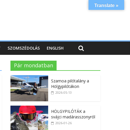
Translate »
T
SZOMSZÉDOLÁS
ENGLISH
Pár mondatban
Szamoa pilótalány a
Hölgypilótákon
2026-05-13
HÖLGYPILÓTÁK a
svájci madárasszonyról
2026-01-26