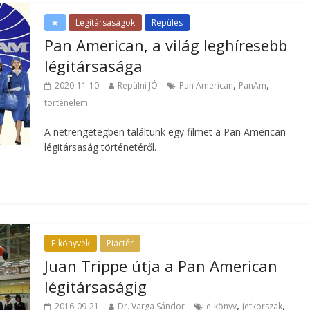
★
Légitársaságok
Repülés
Pan American, a világ leghíresebb
légitársasága
,
,
2020-11-10
Repülni JÓ
Pan American
PanAm
történelem
A netrengetegben találtunk egy filmet a Pan American
légitársaság történetéről.
E-könyvek
Piactér
Juan Trippe útja a Pan American
légitársaságig
,
,
2016-09-21
Dr. Varga Sándor
e-könyv
jetkorszak