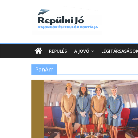
REPÜLÉS
A JÖVŐ
LÉGITÁRSASÁGO
PanAm