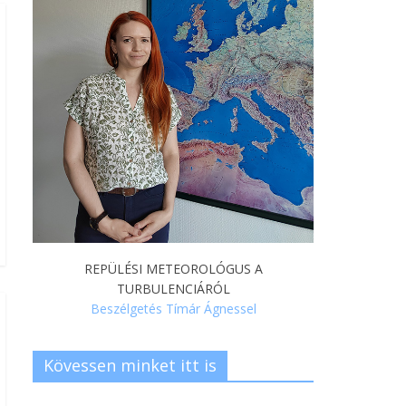
REPÜLÉSI METEOROLÓGUS A
TURBULENCIÁRÓL
Beszélgetés Tímár Ágnessel
Kövessen minket itt is