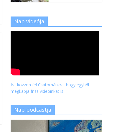
Nap videója
Iratkozzon fel Csatornánkra, hogy egyből
megkapja friss videóinkat is
Nap podcastja