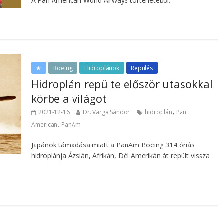
A Pan American World Airways történetéből.
★
Boeing
Hidroplánok
Repülés
Hidroplán repülte először utasokkal
körbe a világot
,
2021-12-16
Dr. Varga Sándor
hidroplán
Pan
,
American
PanAm
Japánok támadása miatt a PanAm Boeing 314 óriás
hidroplánja Ázsián, Afrikán, Dél Amerikán át repült vissza