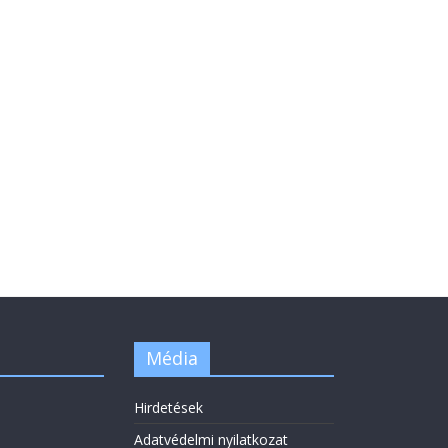
Média
Hirdetések
Adatvédelmi nyilatkozat