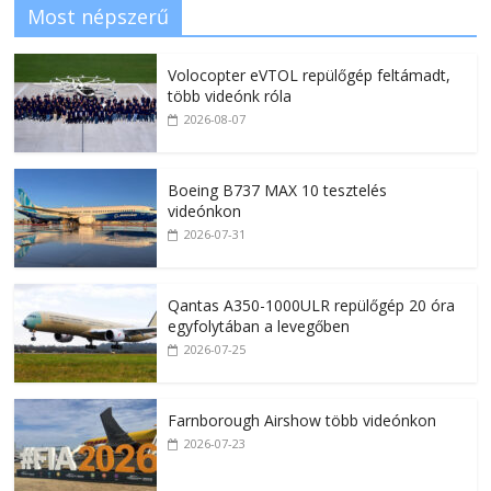
Most népszerű
Volocopter eVTOL repülőgép feltámadt,
több videónk róla
2026-08-07
Boeing B737 MAX 10 tesztelés
videónkon
2026-07-31
Qantas A350-1000ULR repülőgép 20 óra
egyfolytában a levegőben
2026-07-25
Farnborough Airshow több videónkon
2026-07-23