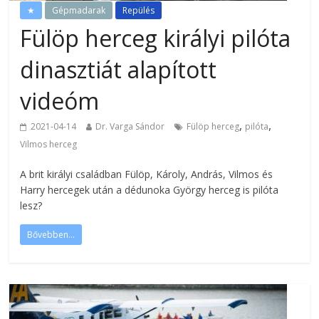
★
Gépmadarak
Repülés
Fülöp herceg királyi pilóta
dinasztiát alapított
videóm
,
,
2021-04-14
Dr. Varga Sándor
Fülöp herceg
pilóta
Vilmos herceg
A brit királyi családban Fülöp, Károly, András, Vilmos és
Harry hercegek után a dédunoka György herceg is pilóta
lesz?
Bővebben...