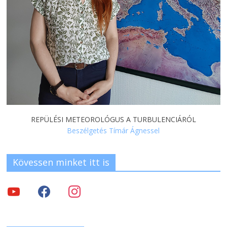
REPÜLÉSI METEOROLÓGUS A TURBULENCIÁRÓL
Beszélgetés Tímár Ágnessel
Kövessen minket itt is