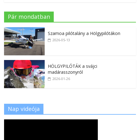
Pár mondatban
Szamoa pilótalány a Hölgypilótákon
2026-05-13
HÖLGYPILÓTÁK a svájci
madárasszonyról
2026-01-26
Nap videója