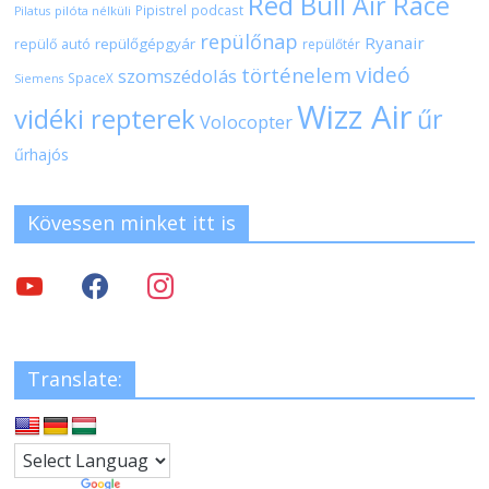
Red Bull Air Race
Pipistrel
podcast
pilóta nélküli
Pilatus
repülőnap
Ryanair
repülőgépgyár
repülő autó
repülőtér
videó
történelem
szomszédolás
SpaceX
Siemens
Wizz Air
vidéki repterek
űr
Volocopter
űrhajós
Kövessen minket itt is
Translate: