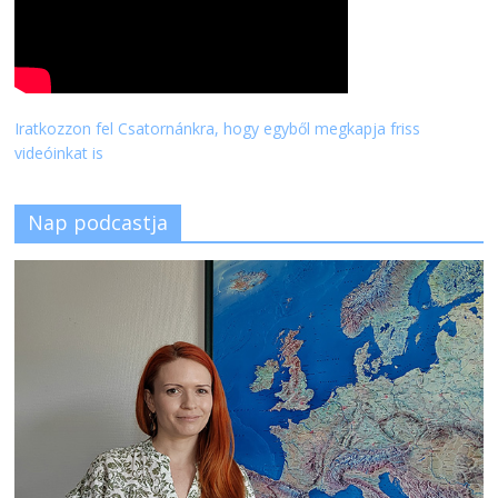
Iratkozzon fel Csatornánkra, hogy egyből megkapja friss
videóinkat is
Nap podcastja