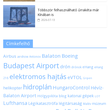
Többször felhasználható űrrakéta már
Kínában is
2026-07-13
Címkefelhő
Balaton
Boeing
Airbus
airshow
Antonov
Budapest Airport
drón
eHang
drónok
eHang
elektromos hajtás
eVTOL
216
Gripen
hidroplán
HungaroControl
Hévíz-
helikopter
Balaton Airport
katonai gépek
Hölgypilóta blog
LOT
Lufthansa
Légikatasztrófa
légitársaság
múzeum
Malév