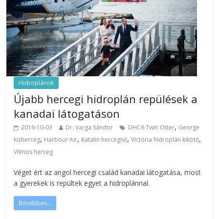
Hidroplánok
Újabb hercegi hidroplán repülések a
kanadai látogatáson
,
2016-10-03
Dr. Varga Sándor
DHC6 Twin Otter
George
,
,
,
,
kisherceg
Harbour Air
Katalin hercegnő
Victoria hidroplán kikötő
Vilmos herceg
Véget ért az angol hercegi család kanadai látogatása, most
a gyerekek is repültek egyet a hidroplánnal.
Bővebben...