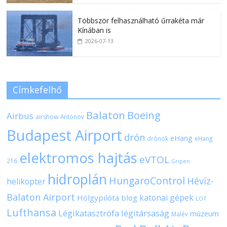
Többször felhasználható űrrakéta már
Kínában is
2026-07-13
Címkefelhő
Balaton
Boeing
Airbus
airshow
Antonov
Budapest Airport
drón
eHang
drónok
eHang
elektromos hajtás
eVTOL
216
Gripen
hidroplán
HungaroControl
Hévíz-
helikopter
Balaton Airport
katonai gépek
Hölgypilóta blog
LOT
Lufthansa
Légikatasztrófa
légitársaság
múzeum
Malév