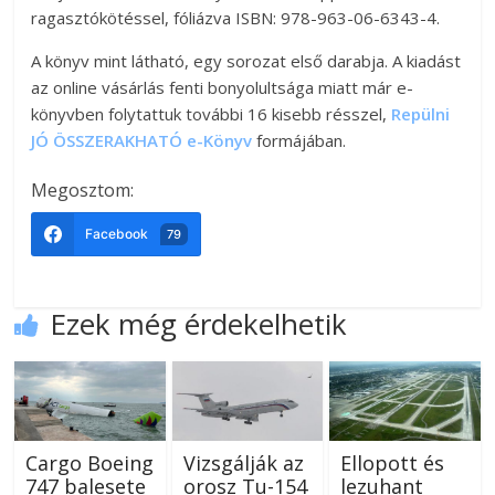
ragasztókötéssel, fóliázva ISBN: 978-963-06-6343-4.
A könyv mint látható, egy sorozat első darabja. A kiadást
az online vásárlás fenti bonyolultsága miatt már e-
könyvben folytattuk további 16 kisebb résszel,
Repülni
JÓ ÖSSZERAKHATÓ e-Könyv
formájában.
Megosztom:
Facebook
79
Ezek még érdekelhetik
Cargo Boeing
Vizsgálják az
Ellopott és
747 balesete
orosz Tu-154
lezuhant