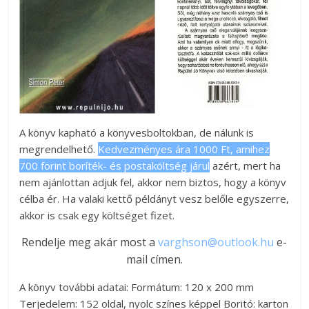
A könyv kapható a könyvesboltokban, de nálunk is
megrendelhető.
Kedvezményes ára 1000 Ft, amihez
700 forint boríték- és postaköltség járul
azért, mert ha
nem ajánlottan adjuk fel, akkor nem biztos, hogy a könyv
célba ér. Ha valaki kettő példányt vesz belőle egyszerre,
akkor is csak egy költséget fizet.
Rendelje meg akár most a
varghson@outlook.hu
e-
mail címen.
A könyv további adatai: Formátum: 120 x 200 mm
Terjedelem: 152 oldal, nyolc színes képpel Boritó: karton