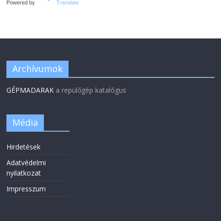
Powered by
Translate
Archívumok
GÉPMADARAK
a repülőgép katalógus
Média
Hirdetések
Adatvédelmi
nyilatkozat
Impresszum