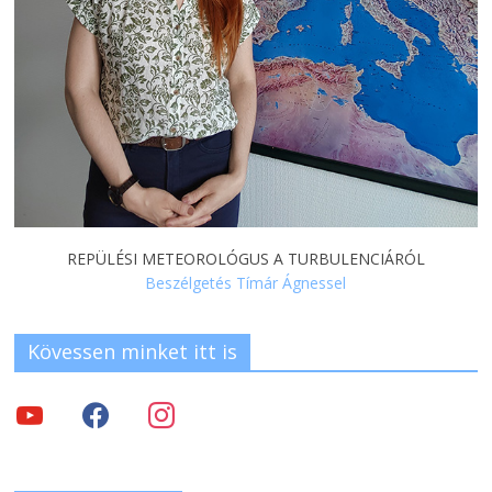
REPÜLÉSI METEOROLÓGUS A TURBULENCIÁRÓL
Beszélgetés Tímár Ágnessel
Kövessen minket itt is