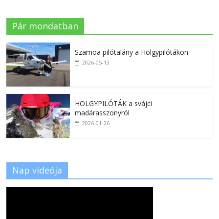
Pár mondatban
Szamoa pilótalány a Hölgypilótákon
2026-05-13
HÖLGYPILÓTÁK a svájci
madárasszonyról
2026-01-26
Nap videója