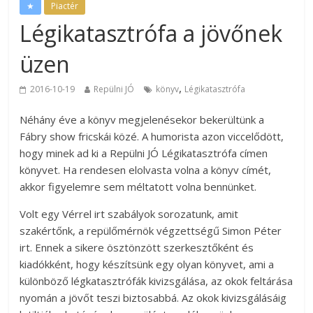
★
Piactér
Légikatasztrófa a jövőnek
üzen
,
2016-10-19
Repülni JÓ
könyv
Légikatasztrófa
Néhány éve a könyv megjelenésekor bekerültünk a
Fábry show fricskái közé. A humorista azon viccelődött,
hogy minek ad ki a Repülni JÓ Légikatasztrófa címen
könyvet. Ha rendesen elolvasta volna a könyv címét,
akkor figyelemre sem méltatott volna bennünket.
Volt egy Vérrel irt szabályok sorozatunk, amit
szakértőnk, a repülőmérnök végzettségű Simon Péter
irt. Ennek a sikere ösztönzött szerkesztőként és
kiadókként, hogy készítsünk egy olyan könyvet, ami a
különböző légkatasztrófák kivizsgálása, az okok feltárása
nyomán a jövőt teszi biztosabbá. Az okok kivizsgálásáig