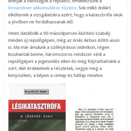
letiltják a hatóságok a repülést, emlékezzünk a
Dreamliner akkumulátor tüzeire
. Sok millió dollárt
elköltenek a vizsgálatokra azért, hogy a katasztrófa okok
a jövőben ne fordulhassanak elő.
Innen datálódik a 90 másodperces kiürítési szabály
minden új repülőgépen, még az óriás Airbus A380-ason
is. Ma már ámulunk a szélnyírásos videókon, régen
lezuhantak benne, háromszoros rendszer védi a
repülőgépet a jegesedés ellen és még folytathatnánk a
sort. Akit érdekelnek a részletek, vegye meg a
könyvünket, a képen a cimlap és hátlap mixelve.