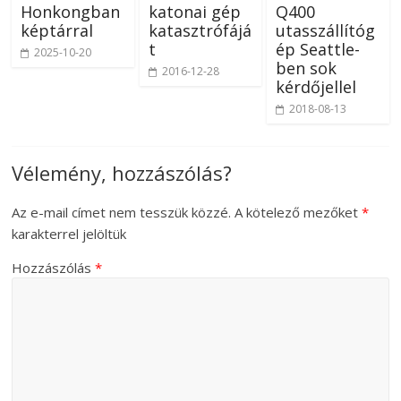
Honkongban
katonai gép
Q400
képtárral
katasztrófájá
utasszállítóg
t
ép Seattle-
2025-10-20
ben sok
2016-12-28
kérdőjellel
2018-08-13
Vélemény, hozzászólás?
Az e-mail címet nem tesszük közzé.
A kötelező mezőket
*
karakterrel jelöltük
Hozzászólás
*