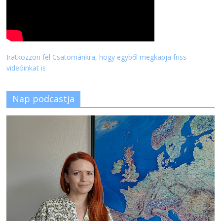
Iratkozzon fel Csatornánkra, hogy egyből megkapja friss
videóinkat is
Nap podcastja