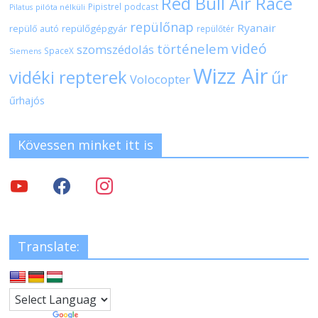
Red Bull Air Race
Pipistrel
podcast
pilóta nélküli
Pilatus
repülőnap
Ryanair
repülőgépgyár
repülő autó
repülőtér
videó
történelem
szomszédolás
SpaceX
Siemens
Wizz Air
vidéki repterek
űr
Volocopter
űrhajós
Kövessen minket itt is
Translate: