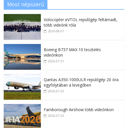
Most népszerű
Volocopter eVTOL repülőgép feltámadt,
több videónk róla
2026-08-07
Boeing B737 MAX 10 tesztelés
videónkon
2026-07-31
Qantas A350-1000ULR repülőgép 20 óra
egyfolytában a levegőben
2026-07-25
Farnborough Airshow több videónkon
2026-07-23