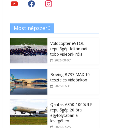
Most népszerű
Volocopter eVTOL
repülőgép feltámadt,
több videónk róla
2026-08-07
Boeing B737 MAX 10
tesztelés videónkon
2026-07-31
Qantas A350-1000ULR
repülőgép 20 óra
egyfolytában a
levegőben
2026-07-25