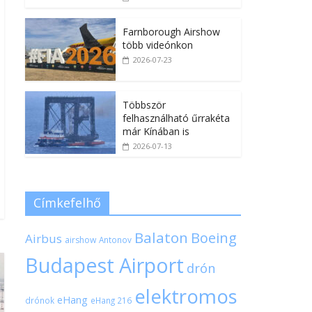
Farnborough Airshow
több videónkon
2026-07-23
Többször
felhasználható űrrakéta
már Kínában is
2026-07-13
Címkefelhő
Balaton
Boeing
Airbus
airshow
Antonov
Budapest Airport
drón
elektromos
eHang
drónok
eHang 216