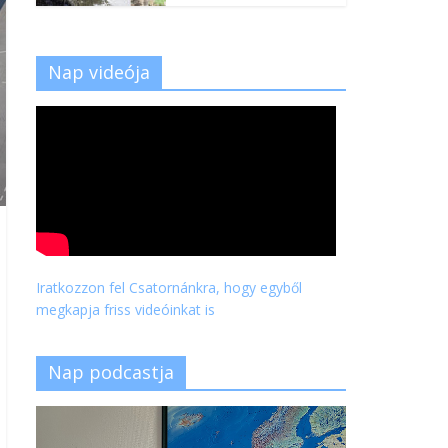
Nap videója
Iratkozzon fel Csatornánkra, hogy egyből
megkapja friss videóinkat is
Nap podcastja