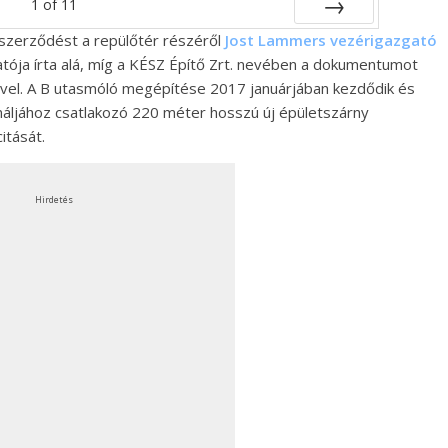
1
of
11
 szerződést a repülőtér részéről
Jost Lammers vezérigazgató
Next
tója írta alá, míg a KÉSZ Építő Zrt. nevében a dokumentumot
ével. A B utasmóló megépítése 2017 januárjában kezdődik és
ináljához csatlakozó 220 méter hosszú új épületszárny
itását.
Hirdetés