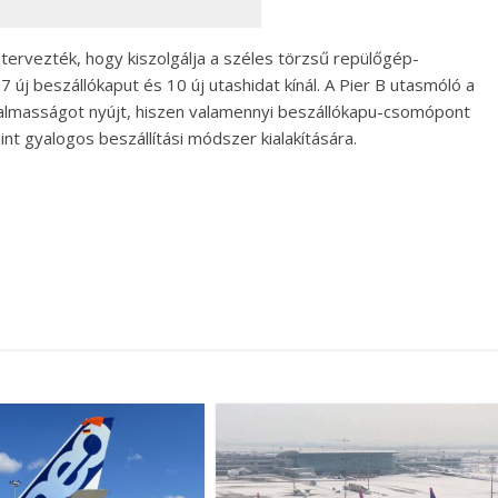
a tervezték, hogy kiszolgálja a széles törzsű repülőgép-
új beszállókaput és 10 új utashidat kínál. A Pier B utasmóló a
galmasságot nyújt, hiszen valamennyi beszállókapu-csomópont
nt gyalogos beszállítási módszer kialakítására.