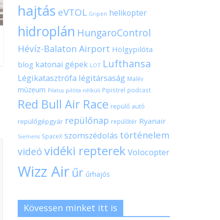
hajtás
eVTOL
helikopter
Gripen
hidroplán
HungaroControl
Hévíz-Balaton Airport
Hölgypilóta
Lufthansa
katonai gépek
blog
LOT
Légikatasztrófa
légitársaság
Malév
múzeum
Pipistrel
podcast
pilóta nélküli
Pilatus
Red Bull Air Race
repülő autó
repülőnap
Ryanair
repülőgépgyár
repülőtér
történelem
szomszédolás
SpaceX
Siemens
vidéki repterek
videó
Volocopter
Wizz Air
űr
űrhajós
Kövessen minket itt is