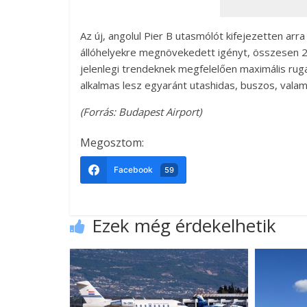
Az új, angolul Pier B utasmólót kifejezetten arr
állóhelyekre megnövekedett igényt, összesen 27 
jelenlegi trendeknek megfelelően maximális ru
alkalmas lesz egyaránt utashidas, buszos, valami
(Forrás: Budapest Airport)
Megosztom:
Facebook
59
Ezek még érdekelhetik