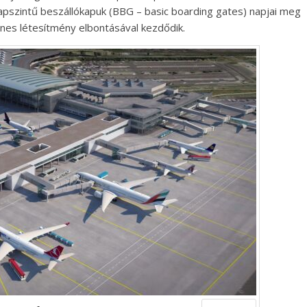
alapszintű beszállókapuk (BBG – basic boarding gates) napjai meg
enes létesítmény elbontásával kezdődik.