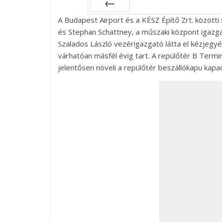
A Budapest Airport és a KÉSZ Építő Zrt. közötti
Prev
és Stephan Schattney, a műszaki központ igazga
Szalados László vezérigazgató látta el kézjegy
várhatóan másfél évig tart. A repülőtér B Term
jelentősen növeli a repülőtér beszállókapu kapac