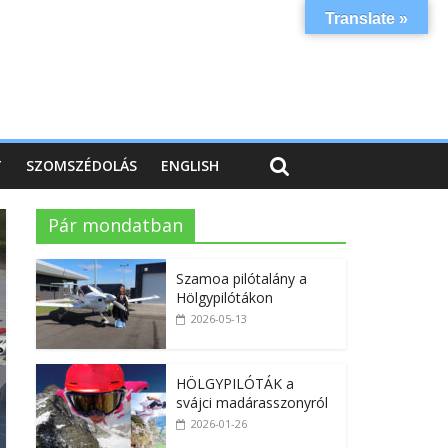
Translate »
T
SZOMSZÉDOLÁS
ENGLISH
Pár mondatban
Szamoa pilótalány a
Hölgypilótákon
2026-05-13
HÖLGYPILÓTÁK a
svájci madárasszonyról
2026-01-26