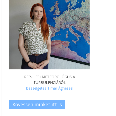
REPÜLÉSI METEOROLÓGUS A
TURBULENCIÁRÓL
Beszélgetés Tímár Ágnessel
Kövessen minket itt is