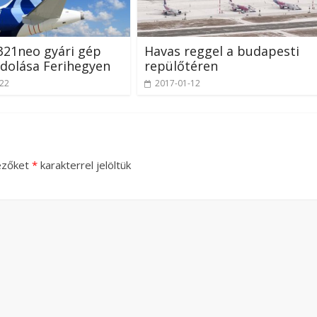
321neo gyári gép
Havas reggel a budapesti
ndolása Ferihegyen
repülőtéren
-22
2017-01-12
ezőket
*
karakterrel jelöltük