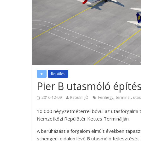
★
Repülés
Pier B utasmóló építé
,
,
2016-12-09
Repülni JÓ
Ferihegy
terminál
uta
10 000 négyzetméterrel bővül az utasforgalmi t
Nemzetközi Repülőtér Kettes Terminálján.
A beruházást a forgalom elmúlt években tapasz
schengeni oldalon lévő B utasmóló fejlesztését