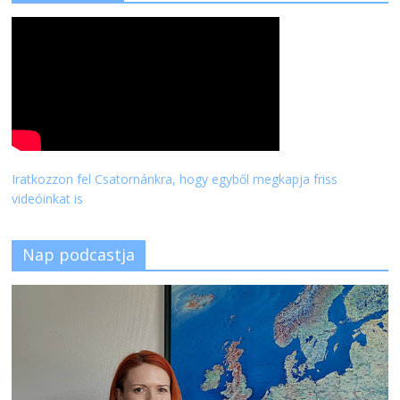
Iratkozzon fel Csatornánkra, hogy egyből megkapja friss
videóinkat is
Nap podcastja