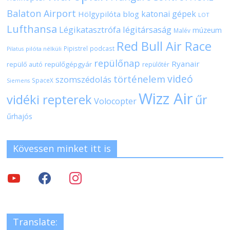
Balaton Airport
katonai gépek
Hölgypilóta blog
LOT
Lufthansa
Légikatasztrófa
légitársaság
múzeum
Malév
Red Bull Air Race
Pipistrel
podcast
pilóta nélküli
Pilatus
repülőnap
Ryanair
repülőgépgyár
repülő autó
repülőtér
videó
történelem
szomszédolás
SpaceX
Siemens
Wizz Air
vidéki repterek
űr
Volocopter
űrhajós
Kövessen minket itt is
Translate: