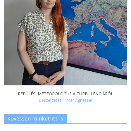
REPÜLÉSI METEOROLÓGUS A TURBULENCIÁRÓL
Beszélgetés Tímár Ágnessel
Kövessen minket itt is