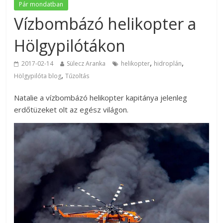
Pár mondatban
Vízbombázó helikopter a
Hölgypilótákon
,
,
2017-02-14
Sülecz Aranka
helikopter
hidroplán
,
Hölgypilóta blog
Tűzoltás
Natalie a vízbombázó helikopter kapitánya jelenleg
erdőtüzeket olt az egész világon.