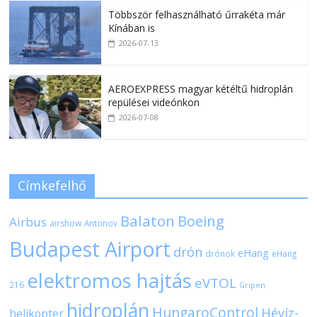
Többször felhasználható űrrakéta már
Kínában is
2026-07-13
AEROEXPRESS magyar kétéltű hidroplán
repülései videónkon
2026-07-08
Címkefelhő
Balaton
Boeing
Airbus
airshow
Antonov
Budapest Airport
drón
eHang
drónok
eHang
elektromos hajtás
eVTOL
216
Gripen
hidroplán
HungaroControl
Hévíz-
helikopter