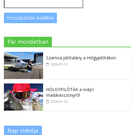
Pár mondatban
Szamoa pilótalány a Hölgypilótákon
2026-05-13
HÖLGYPILÓTÁK a svájci
madárasszonyról
2026-01-26
Nap videója