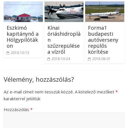
Eszkimó
Kínai
Forma1
kapitánynő a
óriáshidroplá
budapesti
Hölgypilóták
n
autóverseny
on
szűzrepülése
repülős
a vízről
körítése
2016-10-13
2018-10-24
2018-08-01
Vélemény, hozzászólás?
Az e-mail címet nem tesszük közzé.
A kötelező mezőket
*
karakterrel jelöltük
Hozzászólás
*