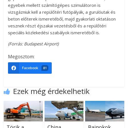
egyebek mellett számítógépes szimulátoron is
vizsgázniuk kell a repülőtéri futópályák, a gurulóutak és
beton előterek ismeretéből, majd gyakorlati oktatáson
vesznek részt éjszakai vezetésből és a repülőtéri
speciális közlekedési szabályok ismeretéből is.
(Forrás: Budapest Airport)
Megosztom:
Facebook
81
Ezek még érdekelhetik
Törik a
China
Bajnokok