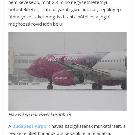
nem kevesebb, mint 2,4 millió négyzetméternyi
betonfelületet – futópályákat, gurulóutakat, repülőgép
állóhelyeket – kell megtisztítani a hótól és a jégtől,
méghozzá rövid időn belül.
Havas kép pár évvel korábbról
A
Budapest Airport
havas szolgálatának munkatársait, a
gépkezelőket hónapok óta készítik fel a feladatra,