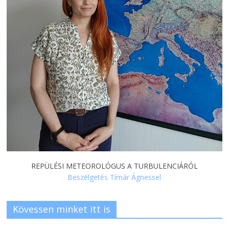
REPÜLÉSI METEOROLÓGUS A TURBULENCIÁRÓL
Beszélgetés Tímár Ágnessel
Kövessen minket itt is