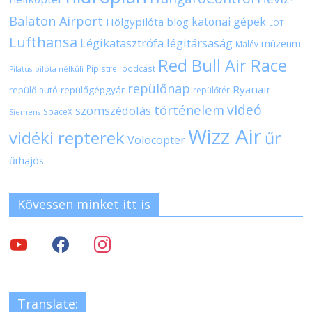
Balaton Airport
katonai gépek
Hölgypilóta blog
LOT
Lufthansa
Légikatasztrófa
légitársaság
múzeum
Malév
Red Bull Air Race
Pipistrel
podcast
pilóta nélküli
Pilatus
repülőnap
Ryanair
repülőgépgyár
repülő autó
repülőtér
videó
történelem
szomszédolás
SpaceX
Siemens
Wizz Air
vidéki repterek
űr
Volocopter
űrhajós
Kövessen minket itt is
Translate: