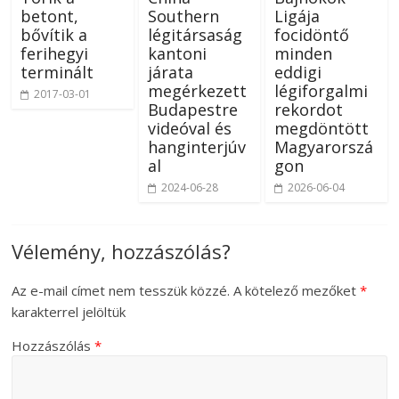
betont,
Southern
Ligája
bővítik a
légitársaság
focidöntő
ferihegyi
kantoni
minden
terminált
járata
eddigi
megérkezett
légiforgalmi
2017-03-01
Budapestre
rekordot
videóval és
megdöntött
hanginterjúv
Magyarorszá
al
gon
2024-06-28
2026-06-04
Vélemény, hozzászólás?
Az e-mail címet nem tesszük közzé.
A kötelező mezőket
*
karakterrel jelöltük
Hozzászólás
*