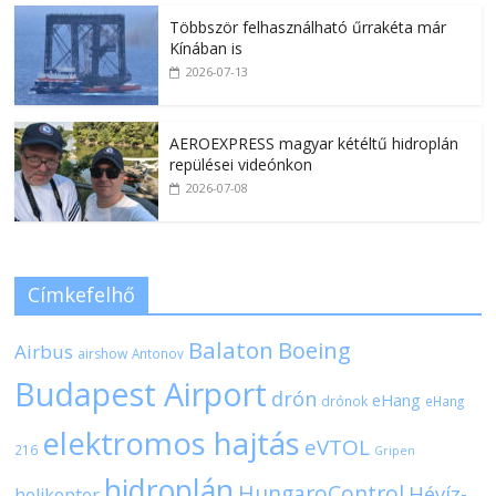
Többször felhasználható űrrakéta már
Kínában is
2026-07-13
AEROEXPRESS magyar kétéltű hidroplán
repülései videónkon
2026-07-08
Címkefelhő
Balaton
Boeing
Airbus
airshow
Antonov
Budapest Airport
drón
eHang
drónok
eHang
elektromos hajtás
eVTOL
216
Gripen
hidroplán
HungaroControl
Hévíz-
helikopter