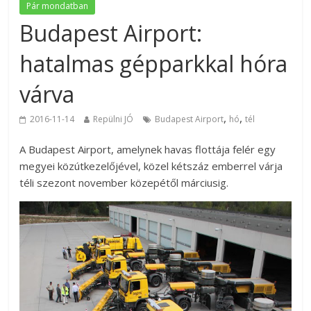
Pár mondatban
Budapest Airport:
hatalmas gépparkkal hóra
várva
,
,
2016-11-14
Repülni JÓ
Budapest Airport
hó
tél
A Budapest Airport, amelynek havas flottája felér egy
megyei közútkezelőjével, közel kétszáz emberrel várja
téli szezont november közepétől márciusig.