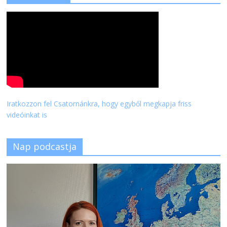
Iratkozzon fel Csatornánkra, hogy egyből megkapja friss
videóinkat is
Nap podcastja