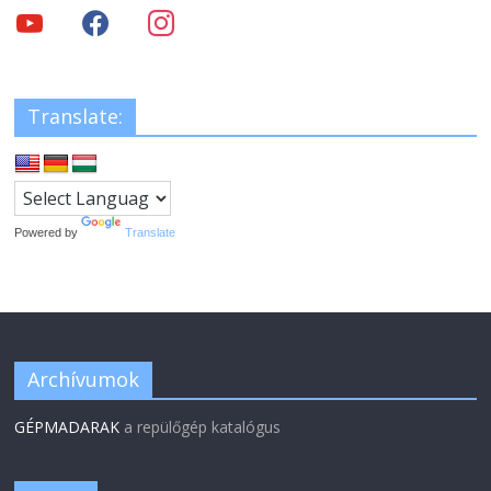
Translate:
Powered by
Translate
Archívumok
GÉPMADARAK
a repülőgép katalógus