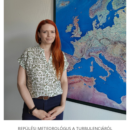
REPÜLÉSI METEOROLÓGUS A TURBULENCIÁRÓL