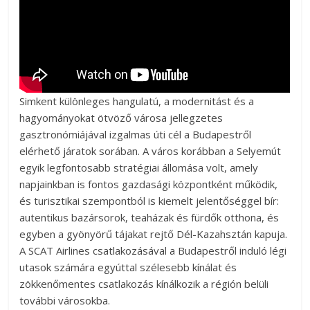
Simkent különleges hangulatú, a modernitást és a
hagyományokat ötvöző városa jellegzetes
gasztronómiájával izgalmas úti cél a Budapestről
elérhető járatok sorában. A város korábban a Selyemút
egyik legfontosabb stratégiai állomása volt, amely
napjainkban is fontos gazdasági központként működik,
és turisztikai szempontból is kiemelt jelentőséggel bír:
autentikus bazársorok, teaházak és fürdők otthona, és
egyben a gyönyörű tájakat rejtő Dél-Kazahsztán kapuja.
A SCAT Airlines csatlakozásával a Budapestről induló légi
utasok számára egyúttal szélesebb kínálat és
zökkenőmentes csatlakozás kínálkozik a régión belüli
további városokba.