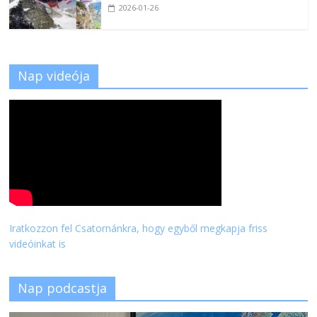
2026-01-26
Nap videója
Iratkozzon fel Csatornánkra, hogy egyből megkapja friss
videóinkat is
Nap podcastja