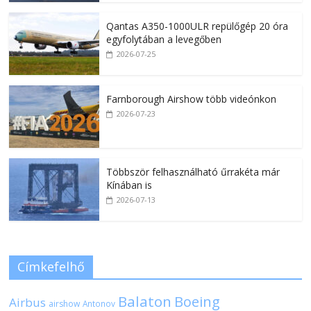
Qantas A350-1000ULR repülőgép 20 óra
egyfolytában a levegőben
2026-07-25
Farnborough Airshow több videónkon
2026-07-23
Többször felhasználható űrrakéta már
Kínában is
2026-07-13
Címkefelhő
Balaton
Boeing
Airbus
airshow
Antonov