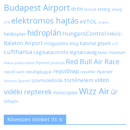
Budapest Airport
drón
eHang
drónok
eHang
elektromos hajtás
eVTOL
216
Gripen
hidroplán
HungaroControl
Hévíz-
helikopter
Balaton Airport
katonai gépek
Hölgypilóta blog
LOT
Lufthansa
Légikatasztrófa
légitársaság
múzeum
Malév
Red Bull Air Race
Pipistrel
podcast
pilóta nélküli
Pilatus
repülőnap
Ryanair
repülőgépgyár
repülő autó
repülőtér
videó
történelem
szomszédolás
SpaceX
Siemens
Wizz Air
vidéki repterek
űr
Volocopter
űrhajós
Kövessen minket itt is