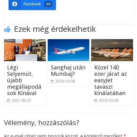
Facebook
50
Ezek még érdekelhetik
Légi
Sanghaj után
Közel 140
Selyemút,
Mumbaj?
ezer járat az
újabb
easyJet
2018-10-08
megállapodá
tavaszi
sok Kínával
kínálatában
2021-05-27
2016-10-06
Vélemény, hozzászólás?
Az e-mail címet nem tesszük közzé.
A kötelező mezőket
*