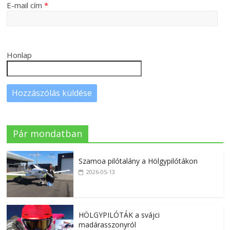
E-mail cím
*
Honlap
Pár mondatban
Szamoa pilótalány a Hölgypilótákon
2026-05-13
HÖLGYPILÓTÁK a svájci
madárasszonyról