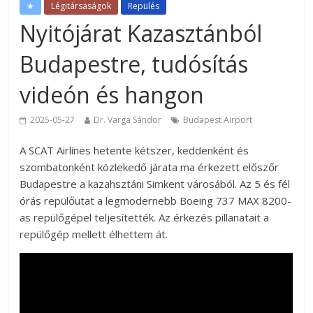
★
Légitársaságok
Repülés
Nyitójárat Kazasztánból
Budapestre, tudósítás
videón és hangon
2025-05-27
Dr. Varga Sándor
Budapest Airport
A SCAT Airlines hetente kétszer, keddenként és
szombatonként közlekedő járata ma érkezett előszőr
Budapestre a kazahsztáni Simkent városából. Az 5 és fél
órás repülőutat a legmodernebb Boeing 737 MAX 8200-
as repülőgépel teljesítették. Az érkezés pillanatait a
repülőgép mellett élhettem át.