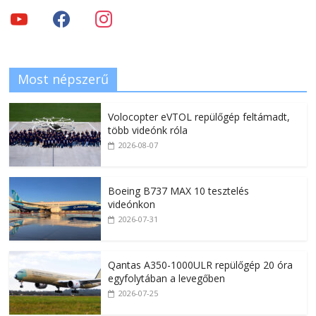
Most népszerű
Volocopter eVTOL repülőgép feltámadt,
több videónk róla
2026-08-07
Boeing B737 MAX 10 tesztelés
videónkon
2026-07-31
Qantas A350-1000ULR repülőgép 20 óra
egyfolytában a levegőben
2026-07-25