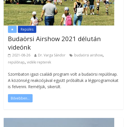
★
Repülés
Budaörsi Airshow 2021 délután
videónk
,
2021-08-26
Dr. Varga Sándor
budaörsi airshow
,
repülőnap
vidéki repterek
Szombaton igazi családi program volt a budaörsi repülőnap.
A közönség reakciójával együtt próbáltuk a légiprogramokat
is felvenni. Reméljük, sikerült.
Bővebben...