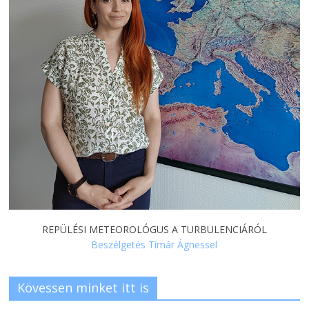
REPÜLÉSI METEOROLÓGUS A TURBULENCIÁRÓL
Beszélgetés Tímár Ágnessel
Kövessen minket itt is