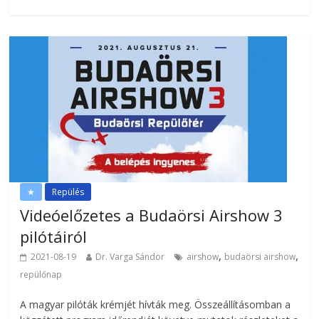
★
Repülés
Videóelőzetes a Budaörsi Airshow 3
pilótáiról
,
,
2021-08-19
Dr. Varga Sándor
airshow
budaörsi airshow
repülőnap
A magyar pilóták krémjét hívták meg. Összeállításomban a