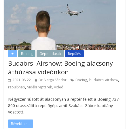
★
Boeing
Gépmadarak
Repülés
Budaörsi Airshow: Boeing alacsony
áthúzása videónkon
,
,
2021-08-22
Dr. Varga Sándor
Boeing
budaörsi airshow
,
,
repülőnap
vidéki repterek
videó
Négyszer húzott át alacsonyan a reptér felett a Boeing 737-
800 utasszállító repülőgép, amit Szakács Gábor kapitány
vezetett.
Bővebben...