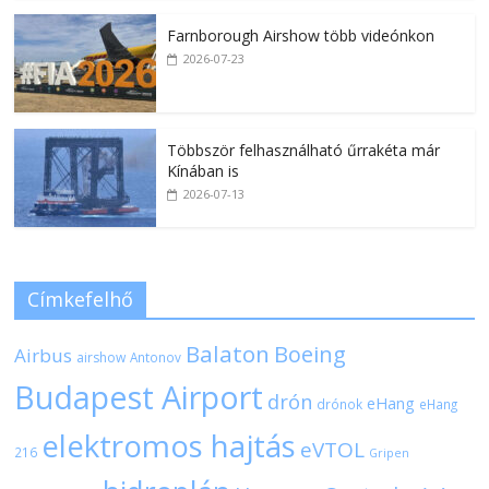
Farnborough Airshow több videónkon
2026-07-23
Többször felhasználható űrrakéta már
Kínában is
2026-07-13
Címkefelhő
Balaton
Boeing
Airbus
airshow
Antonov
Budapest Airport
drón
eHang
drónok
eHang
elektromos hajtás
eVTOL
216
Gripen