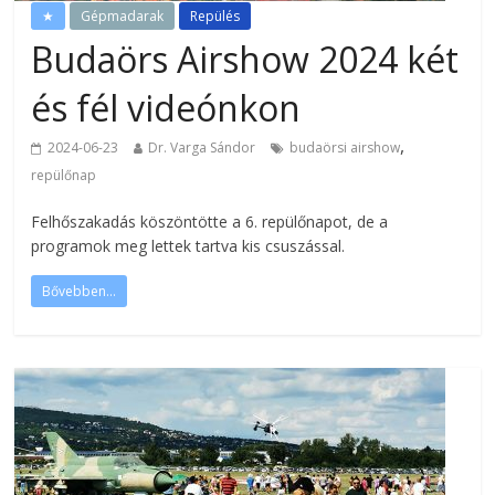
★
Gépmadarak
Repülés
Budaörs Airshow 2024 két
és fél videónkon
,
2024-06-23
Dr. Varga Sándor
budaörsi airshow
repülőnap
Felhőszakadás köszöntötte a 6. repülőnapot, de a
programok meg lettek tartva kis csuszással.
Bővebben...