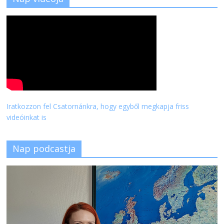
Iratkozzon fel Csatornánkra, hogy egyből megkapja friss
videóinkat is
Nap podcastja