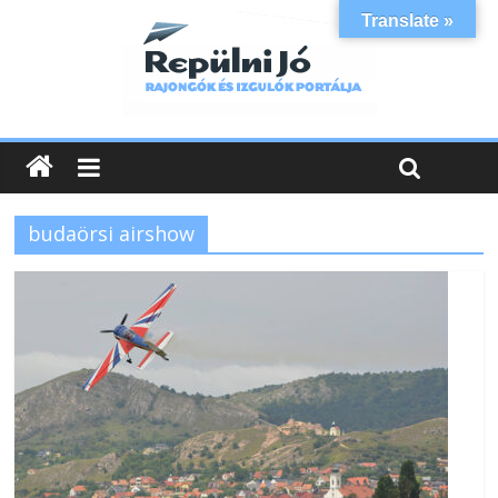
Translate »
budaörsi airshow