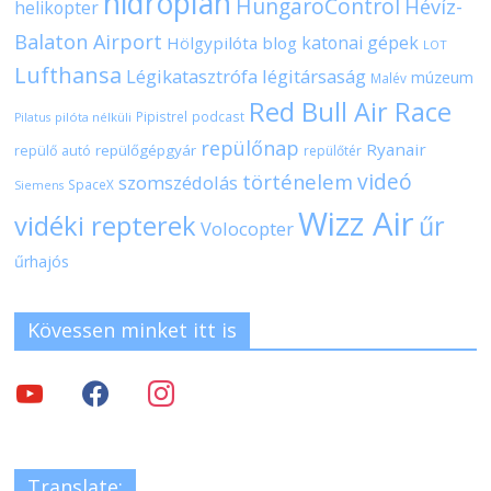
hidroplán
HungaroControl
Hévíz-
helikopter
Balaton Airport
katonai gépek
Hölgypilóta blog
LOT
Lufthansa
Légikatasztrófa
légitársaság
múzeum
Malév
Red Bull Air Race
Pipistrel
podcast
pilóta nélküli
Pilatus
repülőnap
Ryanair
repülőgépgyár
repülő autó
repülőtér
videó
történelem
szomszédolás
SpaceX
Siemens
Wizz Air
vidéki repterek
űr
Volocopter
űrhajós
Kövessen minket itt is
Translate: