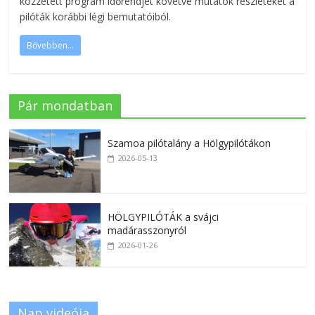
közzétett program időrendjét követve mutatok részleteket a
pilóták korábbi légi bemutatóiból.
Bővebben...
Pár mondatban
Szamoa pilótalány a Hölgypilótákon
2026-05-13
HÖLGYPILÓTÁK a svájci
madárasszonyról
2026-01-26
Nap videója