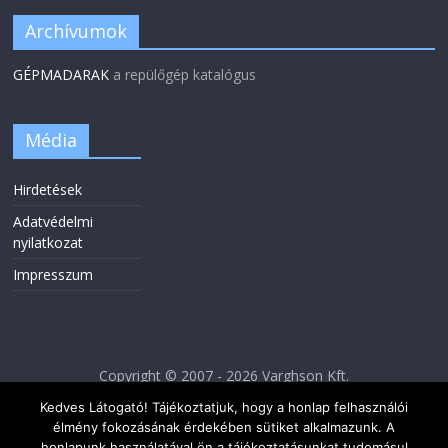
Archívumok
GÉPMADARAK
a repülőgép katalógus
Média
Hirdetések
Adatvédelmi
nyilatkozat
Impresszum
Copyright © 2007 - 2026 Varghson Kft.
Kedves Látogató! Tájékoztatjuk, hogy a honlap felhasználói
élmény fokozásának érdekében sütiket alkalmazunk. A
honlapunk használatával ön a tájékoztatásunkat tudomásul