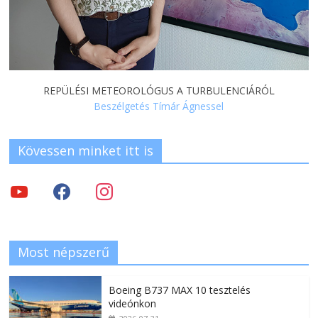
REPÜLÉSI METEOROLÓGUS A TURBULENCIÁRÓL
Beszélgetés Tímár Ágnessel
Kövessen minket itt is
Most népszerű
Boeing B737 MAX 10 tesztelés
videónkon