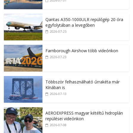
2026-07-31
Qantas A350-1000ULR repülőgép 20 óra
egyfolytában a levegőben
2026-07-25
Farnborough Airshow több videónkon
2026-07-23
Többször felhasználható űrrakéta már
Kínában is
2026-07-13
AEROEXPRESS magyar kétéltű hidroplán
repülései videónkon
2026-07-08