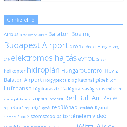
Címkefelhő
Balaton
Boeing
Airbus
airshow
Antonov
Budapest Airport
drón
eHang
drónok
eHang
elektromos hajtás
eVTOL
216
Gripen
hidroplán
HungaroControl
Hévíz-
helikopter
Balaton Airport
katonai gépek
Hölgypilóta blog
LOT
Lufthansa
Légikatasztrófa
légitársaság
múzeum
Malév
Red Bull Air Race
Pipistrel
podcast
pilóta nélküli
Pilatus
repülőnap
Ryanair
repülőgépgyár
repülő autó
repülőtér
videó
történelem
szomszédolás
SpaceX
Siemens
Wizz Air