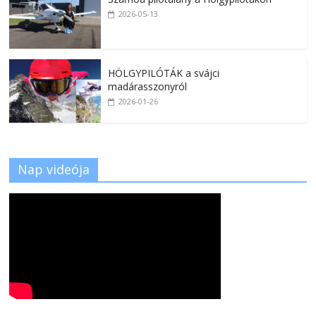
2026-05-13
HÖLGYPILÓTÁK a svájci
madárasszonyról
2026-01-26
Nap videója