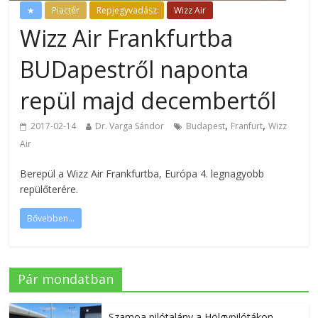
★
Piactér
Repjegyvadász
Wizz Air
Wizz Air Frankfurtba
BUDapestről naponta
repül majd decembertől
,
,
2017-02-14
Dr. Varga Sándor
Budapest
Franfurt
Wizz
Air
Berepül a Wizz Air Frankfurtba, Európa 4. legnagyobb
repülőterére.
Bővebben...
Pár mondatban
Szamoa pilótalány a Hölgypilótákon