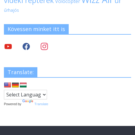
vidéki repterek
űr
Volocopter
űrhajós
Kövessen minket itt is
Translate:
Powered by
Translate