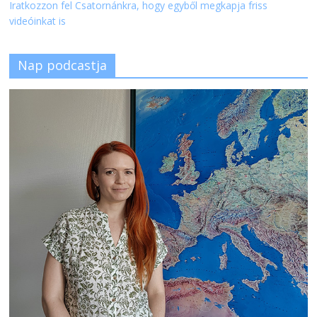
Iratkozzon fel Csatornánkra, hogy egyből megkapja friss
videóinkat is
Nap podcastja