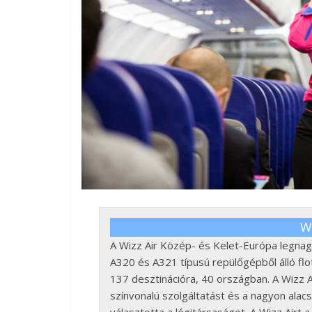
Wi
A Wizz Air Közép- és Kelet-Európa legnag
A320 és A321 típusú repülőgépből álló flot
137 desztinációra, 40 országban. A Wizz 
színvonalú szolgáltatást és a nagyon alac