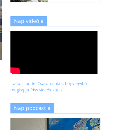
Nap videója
Iratkozzon fel Csatornánkra, hogy egyből
megkapja friss videóinkat is
Nap podcastja