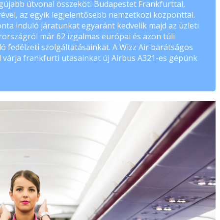
egújabb útvonal összeköti Budapestet Frankfurttal,
el, az egyik legjelentősebb nemzetközi központtal.
ta induló járatunkat egyaránt kedvelik majd az üzleti
országról már 62 izgalmas európai és azon túli
ló fedélzeti szolgáltatásainkat. A Wizz Air barátságos
l várja frankfurti utasainkat új Airbus A321-es gépünk