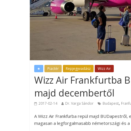
★
Piactér
Repjegyvadász
Wizz Air
Wizz Air Frankfurtba 
majd decembertől
,
2017-02-14
Dr. Varga Sándor
Budapest
Franfu
A Wizz Air Frankfurba repül majd BUDapestről, e
magasan a legforgalmasabb németországi és a 4