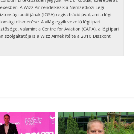
 a Londoni Értéktőzsdén jegyzik “WIZZ” kóddal, szerepel az
dexekben. A Wizz Air rendelkezik a Nemzetközi Légi
ztonsági auditjának (IOSA) regisztrációjával, ami a légi
nsági elismerése. A világ egyik vezető légi ipari
tősége, valamint a Centre for Aviation (CAPA), a légi ipari
 szolgáltatója is a Wizz Airnek ítélte a 2016 Diszkont