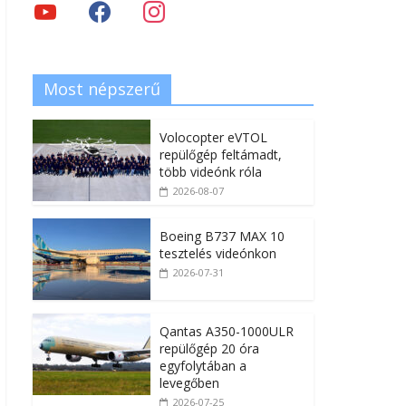
Most népszerű
Volocopter eVTOL
repülőgép feltámadt,
több videónk róla
2026-08-07
Boeing B737 MAX 10
tesztelés videónkon
2026-07-31
Qantas A350-1000ULR
repülőgép 20 óra
egyfolytában a
levegőben
2026-07-25