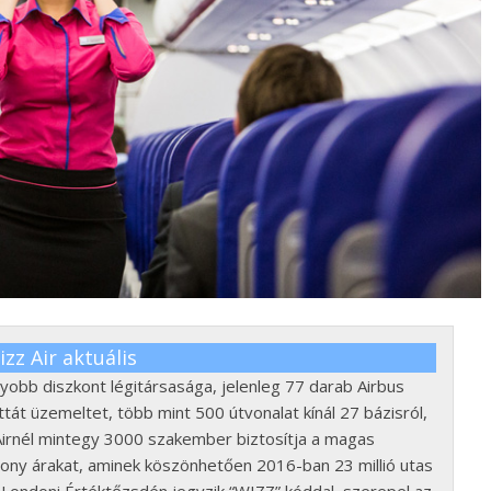
zz Air aktuális
yobb diszkont légitársasága, jelenleg 77 darab Airbus
tát üzemeltet, több mint 500 útvonalat kínál 27 bázisról,
Airnél mintegy 3000 szakember biztosítja a magas
sony árakat, aminek köszönhetően 2016-ban 23 millió utas