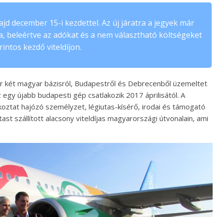
jd december 15-i kezdettel. Az új járatra a jegyek már
a, beleértve az adókat és a nem választható költségeket
rintos kezdő viteldíjon.
ir két magyar bázisról, Budapestről és Debrecenből üzemeltet
egy újabb budapesti gép csatlakozik 2017 áprilisától. A
koztat hajózó személyzet, légiutas-kísérő, irodai és támogató
ast szállított alacsony viteldíjas magyarországi útvonalain, ami