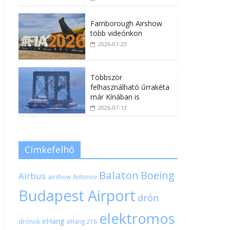
Farnborough Airshow
több videónkon
2026-07-23
Többször
felhasználható űrrakéta
már Kínában is
2026-07-13
Címkefelhő
Balaton
Boeing
Airbus
airshow
Antonov
Budapest Airport
drón
elektromos
eHang
drónok
eHang 216