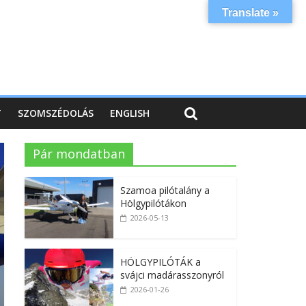
Translate »
T
SZOMSZÉDOLÁS
ENGLISH
Pár mondatban
Szamoa pilótalány a
Hölgypilótákon
2026-05-13
HÖLGYPILÓTÁK a
svájci madárasszonyról
2026-01-26