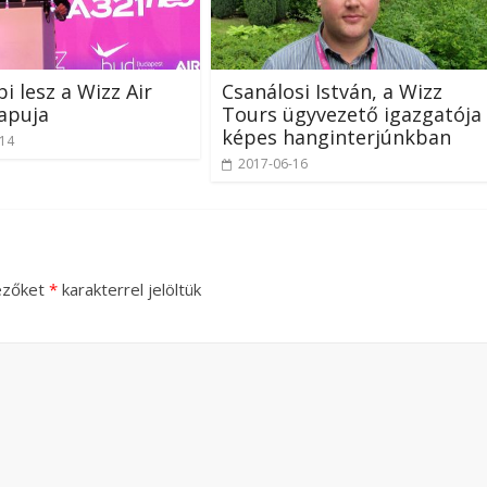
i lesz a Wizz Air
Csanálosi István, a Wizz
kapuja
Tours ügyvezető igazgatója
képes hanginterjúnkban
-14
2017-06-16
ezőket
*
karakterrel jelöltük