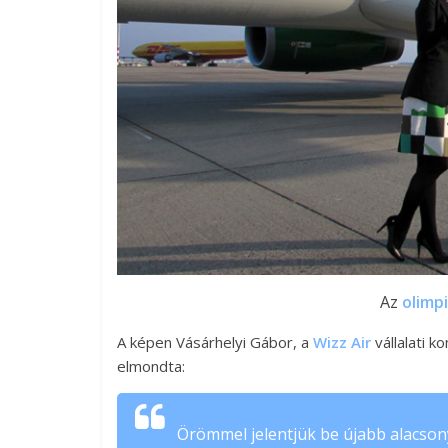
Az
olimp
A képen Vásárhelyi Gábor, a
Wizz Air
vállalati 
elmondta:
Örömmel jelentjük be újabb alacson