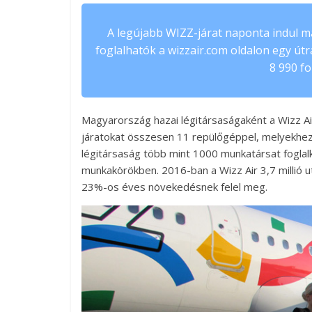
A legújabb WIZZ-járat naponta indul ma
foglalhatók a wizzair.com oldalon egy útr
8 990 fo
Magyarország hazai légitársaságaként a Wizz A
járatokat összesen 11 repülőgéppel, melyekhez 
légitársaság több mint 1000 munkatársat foglal
munkakörökben. 2016-ban a Wizz Air 3,7 millió ut
23%-os éves növekedésnek felel meg.