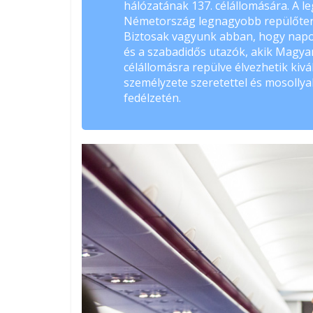
hálózatának 137. célállomására. A l
Németország legnagyobb repülőterév
Biztosak vagyunk abban, hogy napon
és a szabadidős utazók, akik Magyar
célállomásra repülve élvezhetik kivá
személyzete szeretettel és mosollya
fedélzetén.