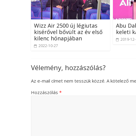
Wizz Air 2500 új légiutas
Abu Dab
kisérővel bővült az év első
keleti 
kilenc hónapjában
2019-12
2022-10-27
Vélemény, hozzászólás?
Az e-mail címet nem tesszük közzé.
A kötelező m
Hozzászólás
*