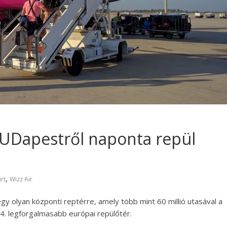
BUDapestről naponta repül
,
rt
Wizz Air
gy olyan központi reptérre, amely több mint 60 millió utasával a
. legforgalmasabb európai repülőtér.