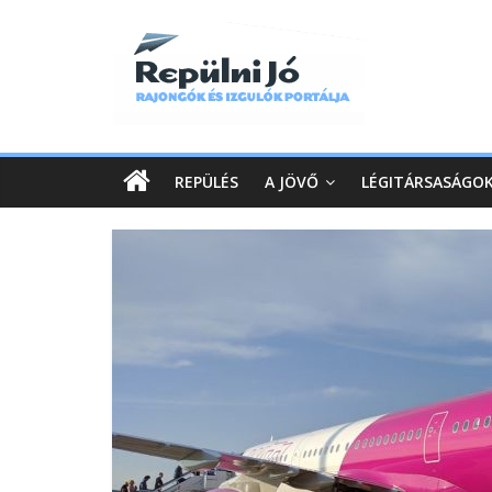
REPÜLÉS
A JÖVŐ
LÉGITÁRSASÁGO