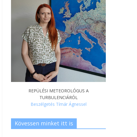
REPÜLÉSI METEOROLÓGUS A
TURBULENCIÁRÓL
Beszélgetés Tímár Ágnessel
Kövessen minket itt is