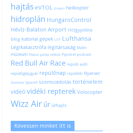
hajtás
eVTOL
helikopter
Gripen
hidroplán
HungaroControl
Hévíz-Balaton Airport
Hölgypilóta
Lufthansa
katonai gépek
blog
LOT
Légikatasztrófa
légitársaság
Malév
múzeum
Pipistrel
podcast
pilóta nélküli
Pilatus
Red Bull Air Race
repülő autó
repülőnap
Ryanair
repülőgépgyár
repülőtér
történelem
szomszédolás
SpaceX
Siemens
vidéki repterek
videó
Volocopter
Wizz Air
űr
űrhajós
Kövessen minket itt is