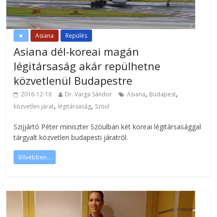
★
Asiana
Repülés
Asiana dél-koreai magán
légitársaság akár repülhetne
közvetlenül Budapestre
,
,
2016-12-18
Dr. Varga Sándor
Asiana
Budapest
,
,
közvetlen járat
légitársaság
Szöul
Szijjártó Péter miniszter Szöulban két koreai légitársasággal
tárgyalt közvetlen budapesti járatról.
Bővebben...