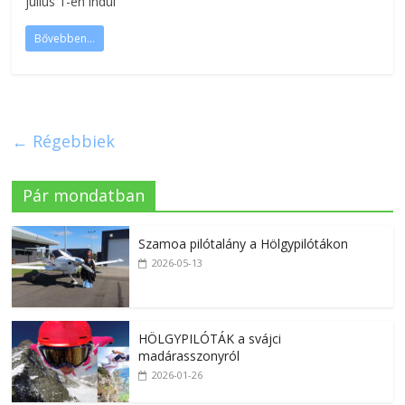
július 1-én indul
Bővebben...
← Régebbiek
Pár mondatban
Szamoa pilótalány a Hölgypilótákon
2026-05-13
HÖLGYPILÓTÁK a svájci
madárasszonyról
2026-01-26