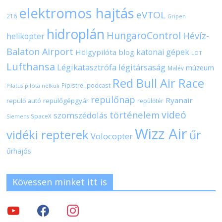
elektromos hajtás
eVTOL
216
Gripen
hidroplán
HungaroControl
Hévíz-
helikopter
Balaton Airport
katonai gépek
Hölgypilóta blog
LOT
Lufthansa
Légikatasztrófa
légitársaság
múzeum
Malév
Red Bull Air Race
Pipistrel
podcast
pilóta nélküli
Pilatus
repülőnap
Ryanair
repülőgépgyár
repülő autó
repülőtér
videó
történelem
szomszédolás
SpaceX
Siemens
Wizz Air
vidéki repterek
űr
Volocopter
űrhajós
Kövessen minket itt is