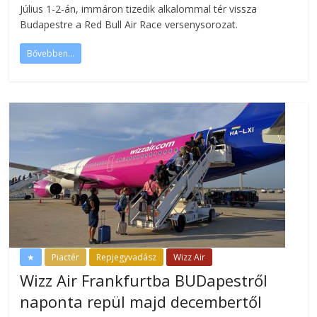
Július 1-2-án, immáron tizedik alkalommal tér vissza
Budapestre a Red Bull Air Race versenysorozat.
Bővebben...
★
Piactér
Repjegyvadász
Wizz Air
Wizz Air Frankfurtba BUDapestről
naponta repül majd decembertől