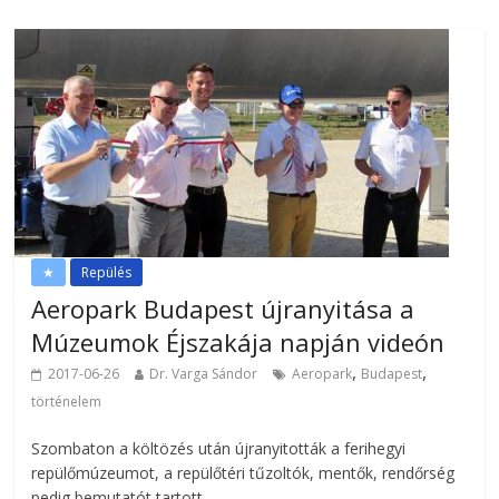
★
Repülés
Aeropark Budapest újranyitása a
Múzeumok Éjszakája napján videón
,
,
2017-06-26
Dr. Varga Sándor
Aeropark
Budapest
történelem
Szombaton a költözés után újranyitották a ferihegyi
repülőmúzeumot, a repülőtéri tűzoltók, mentők, rendőrség
pedig bemutatót tartott.