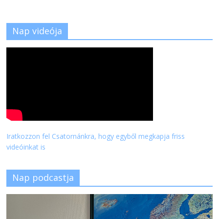
Nap videója
Iratkozzon fel Csatornánkra, hogy egyből megkapja friss
videóinkat is
Nap podcastja