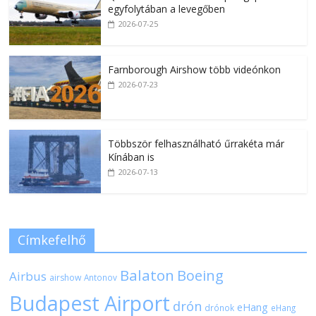
egyfolytában a levegőben
2026-07-25
Farnborough Airshow több videónkon
2026-07-23
Többször felhasználható űrrakéta már
Kínában is
2026-07-13
Címkefelhő
Balaton
Boeing
Airbus
airshow
Antonov
Budapest Airport
drón
eHang
drónok
eHang