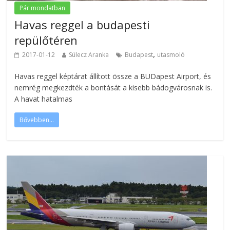
Pár mondatban
Havas reggel a budapesti
repülőtéren
,
2017-01-12
Sülecz Aranka
Budapest
utasmoló
Havas reggel képtárat állított össze a BUDapest Airport, és
nemrég megkezdték a bontását a kisebb bádogvárosnak is.
A havat hatalmas
Bővebben...