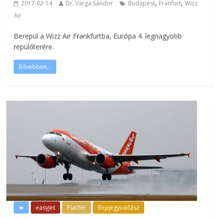
,
,
2017-02-14
Dr. Varga Sándor
Budapest
Franfurt
Wizz
Air
Berepül a Wizz Air Frankfurtba, Európa 4. legnagyobb
repülőterére.
Bővebben...
★
easyJet
Piactér
Repjegyvadász