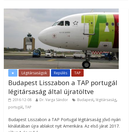
★
Légitársaságok
Repülés
TAP
Budapest Lisszabon a TAP portugál
légitársaság által újratöltve
,
,
2016-12-08
Dr. Varga Sándor
Budapest
légitársaság
,
portugál
TAP
Budapest Lisszabon a TAP Portugal légitársaság jővő nyári
kínálatában újra ablakot nyit Amerikára. Az első járat 2017.