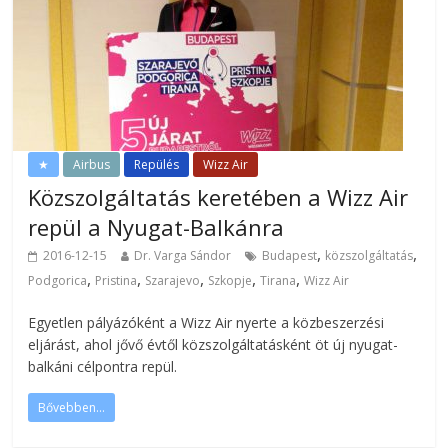
★
Airbus
Repülés
Wizz Air
Közszolgáltatás keretében a Wizz Air
repül a Nyugat-Balkánra
,
,
2016-12-15
Dr. Varga Sándor
Budapest
közszolgáltatás
,
,
,
,
,
Podgorica
Pristina
Szarajevo
Szkopje
Tirana
Wizz Air
Egyetlen pályázóként a Wizz Air nyerte a közbeszerzési
eljárást, ahol jővő évtől közszolgáltatásként öt új nyugat-
balkáni célpontra repül.
Bővebben...