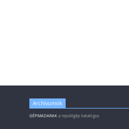
Archívumok
GÉPMADARAK
a repülőgép katalógus