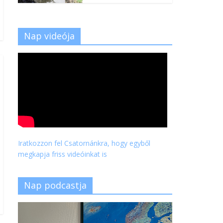
Nap videója
Iratkozzon fel Csatornánkra, hogy egyből
megkapja friss videóinkat is
Nap podcastja