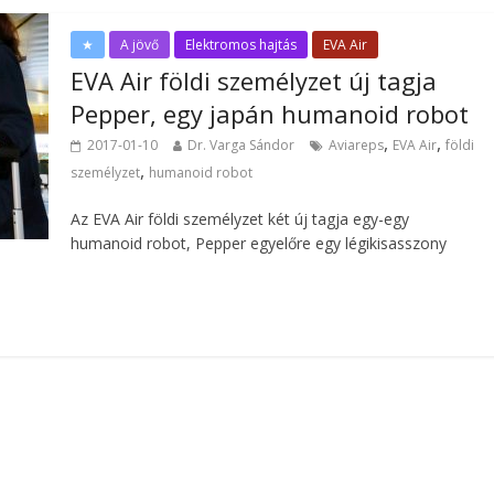
★
A jövő
Elektromos hajtás
EVA Air
EVA Air földi személyzet új tagja
Pepper, egy japán humanoid robot
,
,
2017-01-10
Dr. Varga Sándor
Aviareps
EVA Air
földi
,
személyzet
humanoid robot
Az EVA Air földi személyzet két új tagja egy-egy
humanoid robot, Pepper egyelőre egy légikisasszony