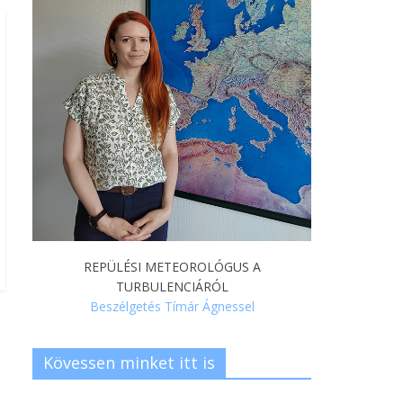
REPÜLÉSI METEOROLÓGUS A
TURBULENCIÁRÓL
Beszélgetés Tímár Ágnessel
Kövessen minket itt is