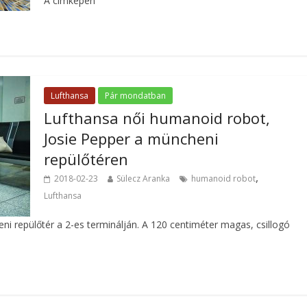
A címképen
Lufthansa
Pár mondatban
Lufthansa női humanoid robot,
Josie Pepper a müncheni
repülőtéren
,
2018-02-23
Sülecz Aranka
humanoid robot
Lufthansa
i repülőtér a 2-es terminálján. A 120 centiméter magas, csillogó