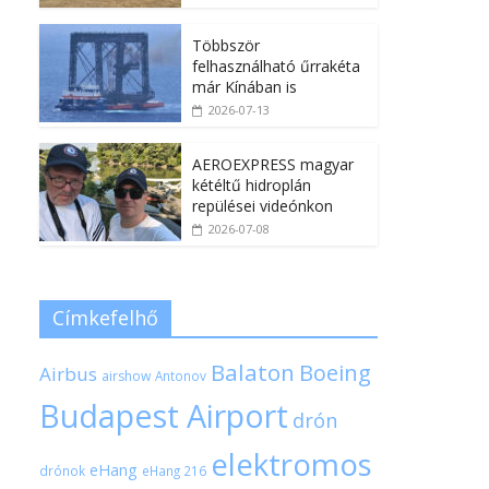
Többször
felhasználható űrrakéta
már Kínában is
2026-07-13
AEROEXPRESS magyar
kétéltű hidroplán
repülései videónkon
2026-07-08
Címkefelhő
Balaton
Boeing
Airbus
airshow
Antonov
Budapest Airport
drón
elektromos
eHang
drónok
eHang 216