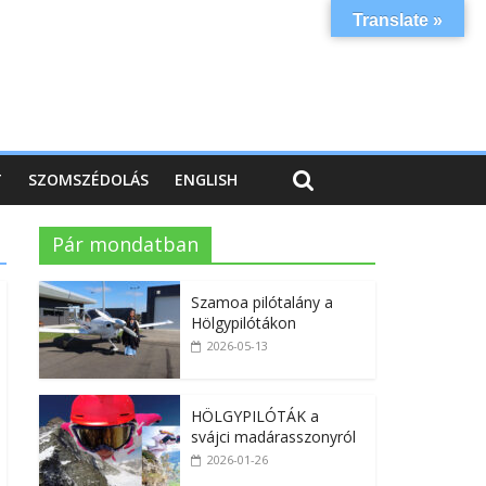
Translate »
T
SZOMSZÉDOLÁS
ENGLISH
Pár mondatban
Szamoa pilótalány a
Hölgypilótákon
2026-05-13
HÖLGYPILÓTÁK a
svájci madárasszonyról
2026-01-26