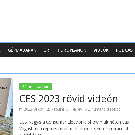
K
GÉPMADARAK
ŰR
HIDROPLÁNOK
VIDEÓK
PODCAS
Pár mondatban
CES 2023 rövid videón
,
2023-01-09
Repülni JÓ
eVTOL
humanoid robot
CES, vagyis a Consumer Electronic Show múlt héten Las
Vegasban a repülés terén nem hozott szinte semmi újat.