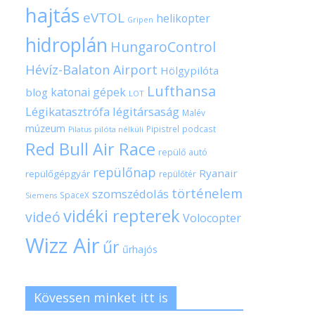
hajtás
eVTOL
helikopter
Gripen
hidroplán
HungaroControl
Hévíz-Balaton Airport
Hölgypilóta
Lufthansa
katonai gépek
blog
LOT
Légikatasztrófa
légitársaság
Malév
múzeum
Pipistrel
podcast
pilóta nélküli
Pilatus
Red Bull Air Race
repülő autó
repülőnap
Ryanair
repülőgépgyár
repülőtér
történelem
szomszédolás
SpaceX
Siemens
vidéki repterek
videó
Volocopter
Wizz Air
űr
űrhajós
Kövessen minket itt is