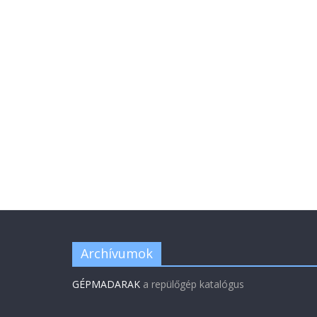
Archívumok
GÉPMADARAK
a repülőgép katalógus