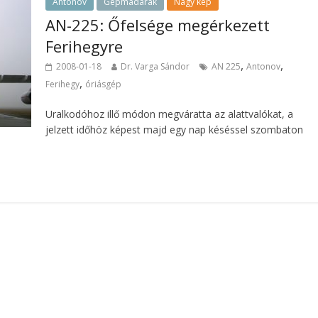
Antonov
Gépmadarak
Nagy kép
AN-225: Őfelsége megérkezett
Ferihegyre
,
,
2008-01-18
Dr. Varga Sándor
AN 225
Antonov
,
Ferihegy
óriásgép
Uralkodóhoz illő módon megváratta az alattvalókat, a
jelzett időhöz képest majd egy nap késéssel szombaton