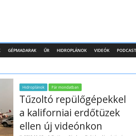
K
GÉPMADARAK
ŰR
HIDROPLÁNOK
VIDEÓK
PODCAS
Hidroplánok
Pár mondatban
Tűzoltó repülőgépekkel
a kaliforniai erdőtüzek
ellen új videónkon