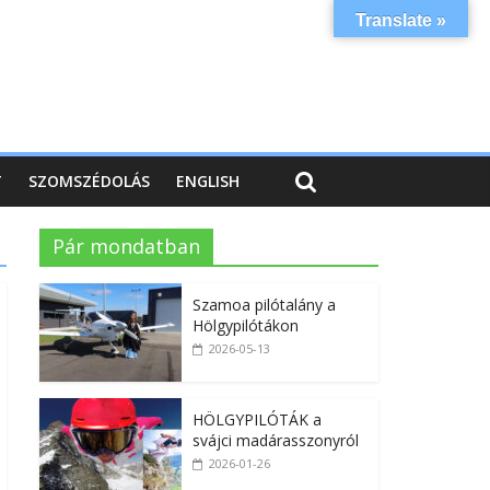
Translate »
T
SZOMSZÉDOLÁS
ENGLISH
Pár mondatban
Szamoa pilótalány a
Hölgypilótákon
2026-05-13
HÖLGYPILÓTÁK a
svájci madárasszonyról
2026-01-26