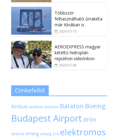
Többször
felhasználható űrrakéta
már Kínában is
2026-07-13
AEROEXPRESS magyar
kétéltű hidroplán
repülései videónkon
2026-07-08
Címkefelhő
Balaton
Boeing
Airbus
airshow
Antonov
Budapest Airport
drón
elektromos
eHang
drónok
eHang 216