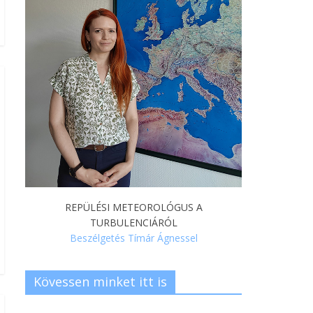
REPÜLÉSI METEOROLÓGUS A
TURBULENCIÁRÓL
Beszélgetés Tímár Ágnessel
Kövessen minket itt is