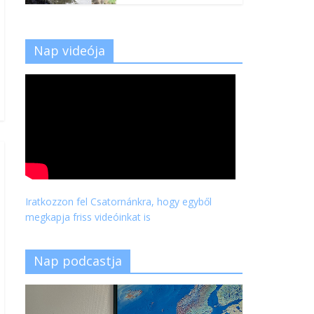
Nap videója
Iratkozzon fel Csatornánkra, hogy egyből
megkapja friss videóinkat is
Nap podcastja