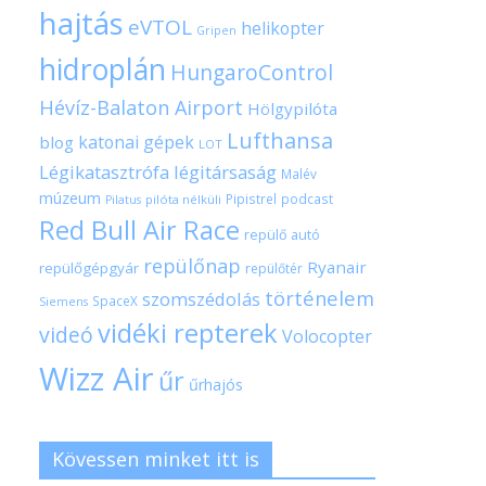
hajtás
eVTOL
helikopter
Gripen
hidroplán
HungaroControl
Hévíz-Balaton Airport
Hölgypilóta
Lufthansa
katonai gépek
blog
LOT
Légikatasztrófa
légitársaság
Malév
múzeum
Pipistrel
podcast
pilóta nélküli
Pilatus
Red Bull Air Race
repülő autó
repülőnap
Ryanair
repülőgépgyár
repülőtér
történelem
szomszédolás
SpaceX
Siemens
vidéki repterek
videó
Volocopter
Wizz Air
űr
űrhajós
Kövessen minket itt is