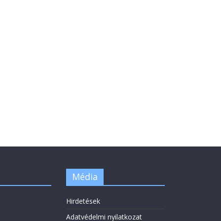
Média
Hirdetések
Adatvédelmi nyilatkozat