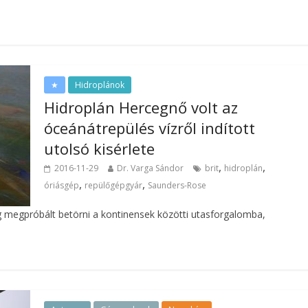
★
Hidroplánok
Hidroplán Hercegnő volt az
óceánátrepülés vízről indított
utolsó kisérlete
,
,
2016-11-29
Dr. Varga Sándor
brit
hidroplán
,
,
óriásgép
repülőgépgyár
Saunders-Rose
ég megpróbált betörni a kontinensek közötti utasforgalomba,