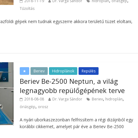
,
,
2018-11-19
Dr. Varga Sándor
hidroplán
óriásgép
Tűzoltás
azföldi gépek nem tudnak egyszerre akkora területű tüzet eloltani,
★
Beriev
Hidroplánok
Repülés
Beriev Be-2500 Neptun, a világ
legnagyobb repülőgépének terve
,
,
2018-08-08
Dr. Varga Sándor
Beriev
hidroplán
,
óriásgép
orosz
A nyári uborkaszezonban felfrissítem a régi dizájnból egy
korábbi cikkemet, amelyet pár éve a Beriev Be-2500