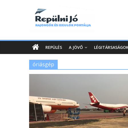
REPÜLÉS
A JÖVŐ
LÉGITÁRSASÁGO
óriásgép