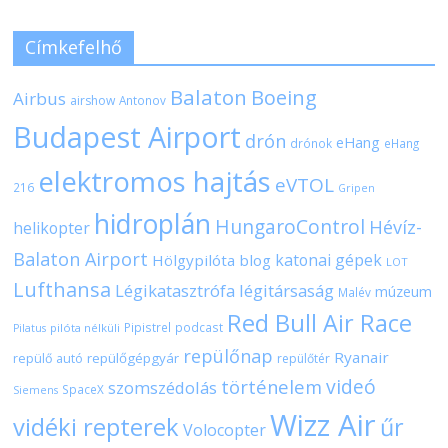
Címkefelhő
Balaton
Boeing
Airbus
airshow
Antonov
Budapest Airport
drón
eHang
drónok
eHang
elektromos hajtás
eVTOL
216
Gripen
hidroplán
HungaroControl
Hévíz-
helikopter
Balaton Airport
katonai gépek
Hölgypilóta blog
LOT
Lufthansa
Légikatasztrófa
légitársaság
múzeum
Malév
Red Bull Air Race
Pipistrel
podcast
pilóta nélküli
Pilatus
repülőnap
Ryanair
repülőgépgyár
repülő autó
repülőtér
videó
történelem
szomszédolás
SpaceX
Siemens
Wizz Air
vidéki repterek
űr
Volocopter