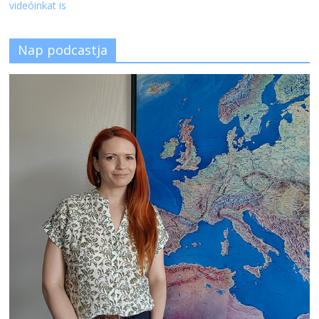
videóinkat is
Nap podcastja