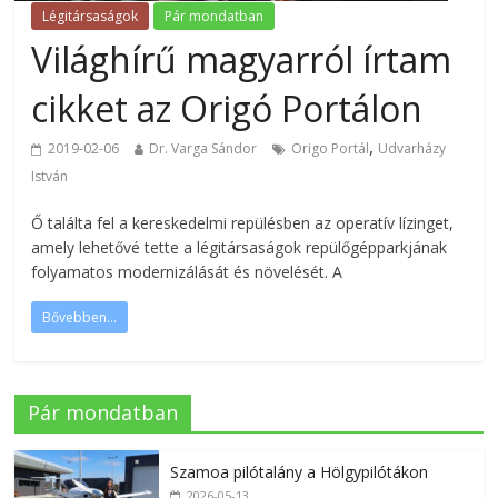
Légitársaságok
Pár mondatban
Világhírű magyarról írtam
cikket az Origó Portálon
,
2019-02-06
Dr. Varga Sándor
Origo Portál
Udvarházy
István
Ő találta fel a kereskedelmi repülésben az operatív lízinget,
amely lehetővé tette a légitársaságok repülőgépparkjának
folyamatos modernizálását és növelését. A
Bővebben...
Pár mondatban
Szamoa pilótalány a Hölgypilótákon
2026-05-13