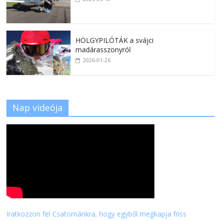
HÖLGYPILÓTÁK a svájci
madárasszonyról
2026-01-26
Nap videója
Iratkozzon fel Csatornánkra, hogy egyből megkapja friss