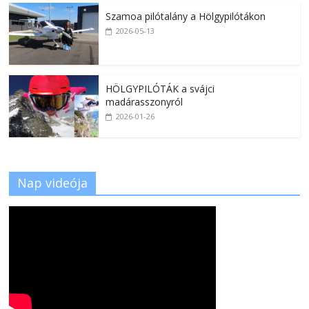
Szamoa pilótalány a Hölgypilótákon
2026-05-13
HÖLGYPILÓTÁK a svájci
madárasszonyról
2026-01-26
Nap videója