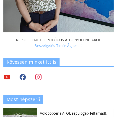
REPÜLÉSI METEOROLÓGUS A TURBULENCIÁRÓL
Beszélgetés Tímár Ágnessel
Kövessen minket itt is
Most népszerű
Volocopter eVTOL repülőgép feltámadt,