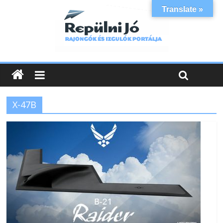
Translate »
X-47B