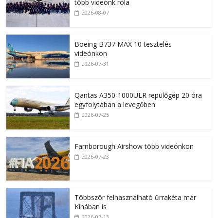
több videónk róla
2026-08-07
Boeing B737 MAX 10 tesztelés
videónkon
2026-07-31
Qantas A350-1000ULR repülőgép 20 óra
egyfolytában a levegőben
2026-07-25
Farnborough Airshow több videónkon
2026-07-23
Többször felhasználható űrrakéta már
Kínában is
2026-07-13