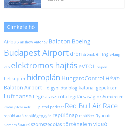
Címkefelhő
Balaton
Boeing
Airbus
airshow
Antonov
Budapest Airport
drón
eHang
drónok
eHang
elektromos hajtás
eVTOL
216
Gripen
hidroplán
HungaroControl
Hévíz-
helikopter
Balaton Airport
katonai gépek
Hölgypilóta blog
LOT
Lufthansa
Légikatasztrófa
légitársaság
múzeum
Malév
Red Bull Air Race
Pipistrel
podcast
pilóta nélküli
Pilatus
repülőnap
Ryanair
repülőgépgyár
repülő autó
repülőtér
videó
történelem
szomszédolás
SpaceX
Siemens