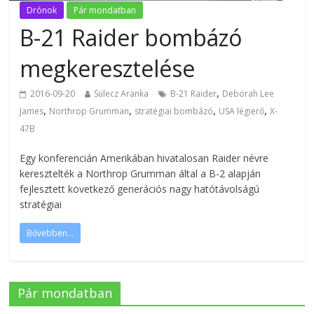
Drónok
Pár mondatban
B-21 Raider bombázó
megkeresztelése
,
2016-09-20
Sülecz Aranka
B-21 Raider
Deborah Lee
,
,
,
,
James
Northrop Grumman
stratégiai bombázó
USA légierő
X-
47B
Egy konferencián Amerikában hivatalosan Raider névre
keresztelték a Northrop Grumman által a B-2 alapján
fejlesztett következő generációs nagy hatótávolságú
stratégiai
Bővebben...
Pár mondatban