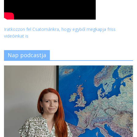
Iratkozzon fel Csatornánkra, hogy egyből megkapja friss
videóinkat is
Nap podcastja