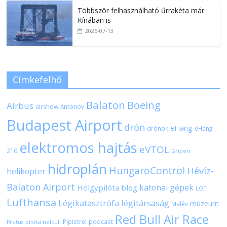
Többször felhasználható űrrakéta már
Kínában is
2026-07-13
Címkefelhő
Balaton
Boeing
Airbus
airshow
Antonov
Budapest Airport
drón
eHang
drónok
eHang
elektromos hajtás
eVTOL
216
Gripen
hidroplán
HungaroControl
Hévíz-
helikopter
Balaton Airport
katonai gépek
Hölgypilóta blog
LOT
Lufthansa
Légikatasztrófa
légitársaság
múzeum
Malév
Red Bull Air Race
Pipistrel
podcast
pilóta nélküli
Pilatus