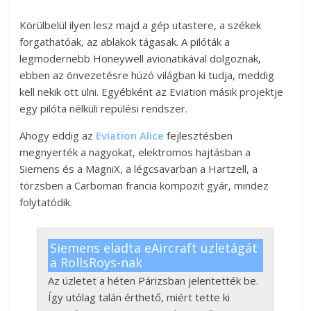
Körülbelül ilyen lesz majd a gép utastere, a székek
forgathatóak, az ablakok tágasak. A pilóták a
legmodernebb Honeywell avionatikával dolgoznak,
ebben az önvezetésre húzó világban ki tudja, meddig
kell nekik ott ülni. Egyébként az Eviation másik projektje
egy pilóta nélküli repülési rendszer.
Ahogy eddig az
Eviation Alice
fejlesztésben
megnyerték a nagyokat, elektromos hajtásban a
Siemens és a MagniX, a légcsavarban a Hartzell, a
törzsben a Carboman francia kompozit gyár, mindez
folytatódik.
Siemens eladta eAircraft üzletágát
a RollsRoys-nak
Az üzletet a héten Párizsban jelentették be.
Így utólag talán érthető, miért tette ki