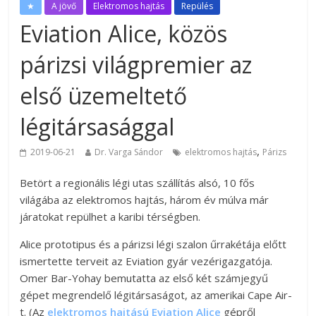
★
A jövő
Elektromos hajtás
Repülés
Eviation Alice, közös
párizsi világpremier az
első üzemeltető
légitársasággal
,
2019-06-21
Dr. Varga Sándor
elektromos hajtás
Párizs
Betört a regionális légi utas szállítás alsó, 10 fős
világába az elektromos hajtás, három év múlva már
járatokat repülhet a karibi térségben.
Alice prototipus és a párizsi légi szalon űrrakétája előtt
ismertette terveit az Eviation gyár vezérigazgatója.
Omer Bar-Yohay bemutatta az első két számjegyű
gépet megrendelő légitársaságot, az amerikai Cape Air-
t. (Az
elektromos hajtású Eviation Alice
gépről