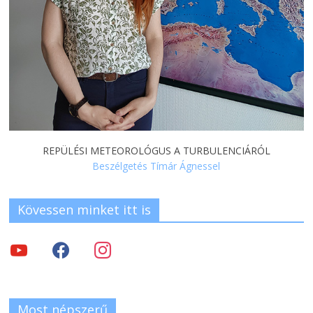
REPÜLÉSI METEOROLÓGUS A TURBULENCIÁRÓL
Beszélgetés Tímár Ágnessel
Kövessen minket itt is
Most népszerű