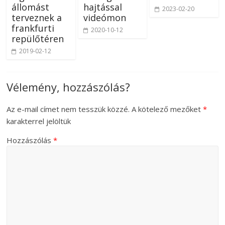
állomást
hajtással
2023-02-20
terveznek a
videómon
frankfurti
2020-10-12
repülőtéren
2019-02-12
Vélemény, hozzászólás?
Az e-mail címet nem tesszük közzé.
A kötelező mezőket
*
karakterrel jelöltük
Hozzászólás
*