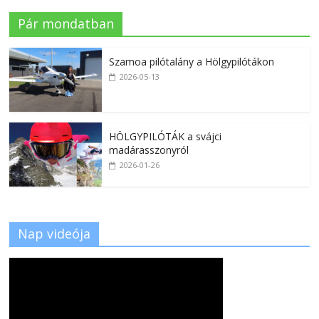
Pár mondatban
Szamoa pilótalány a Hölgypilótákon
2026-05-13
HÖLGYPILÓTÁK a svájci
madárasszonyról
2026-01-26
Nap videója