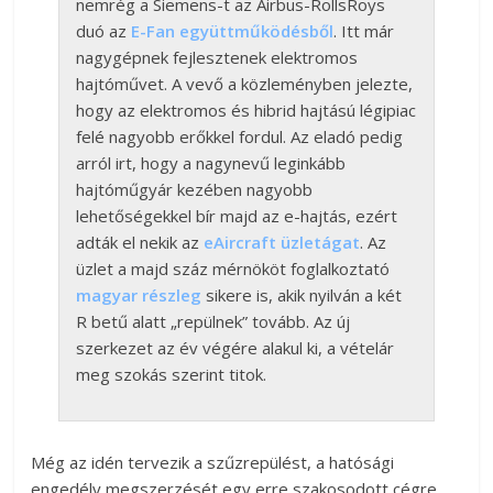
nemrég a Siemens-t az Airbus-RollsRoys
duó az
E-Fan együttműködésből
. Itt már
nagygépnek fejlesztenek elektromos
hajtóművet. A vevő a közleményben jelezte,
hogy az elektromos és hibrid hajtású légipiac
felé nagyobb erőkkel fordul. Az eladó pedig
arról irt, hogy a nagynevű leginkább
hajtóműgyár kezében nagyobb
lehetőségekkel bír majd az e-hajtás, ezért
adták el nekik az
eAircraft üzletágat
. Az
üzlet a majd száz mérnököt foglalkoztató
magyar részleg
sikere is, akik nyilván a két
R betű alatt „repülnek” tovább. Az új
szerkezet az év végére alakul ki, a vételár
meg szokás szerint titok.
Még az idén tervezik a szűzrepülést, a hatósági
engedély megszerzését egy erre szakosodott cégre