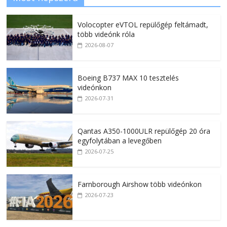
Volocopter eVTOL repülőgép feltámadt,
több videónk róla
2026-08-07
Boeing B737 MAX 10 tesztelés
videónkon
2026-07-31
Qantas A350-1000ULR repülőgép 20 óra
egyfolytában a levegőben
2026-07-25
Farnborough Airshow több videónkon
2026-07-23