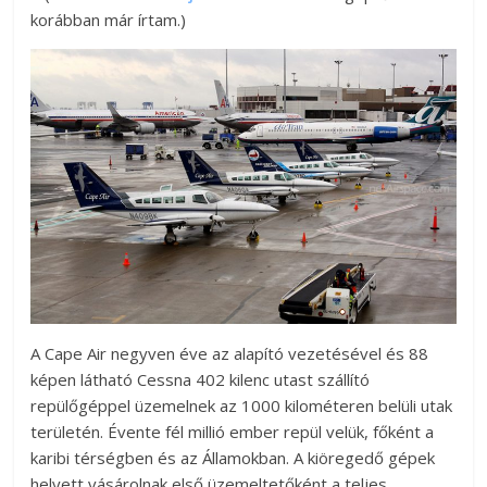
korábban már írtam.)
A Cape Air negyven éve az alapító vezetésével és 88
képen látható Cessna 402 kilenc utast szállító
repülőgéppel üzemelnek az 1000 kilométeren belüli utak
területén. Évente fél millió ember repül velük, főként a
karibi térségben és az Államokban. A kiöregedő gépek
helyett vásárolnak első üzemeltetőként a teljes