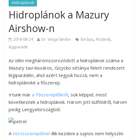
Hidroplánok
Hidroplánok a Mazury
Airshow-n
,
,
2016-08-24
Dr. Varga Sándor
Európa
fesztivál
légiparádé
Az idén megháromszorozódott a hidroplánok száma a
Mazury tavi kisváros, Gizycko sétánya felett rendezett
légiparádén, ahol azért tegyük hozzá, nem a
hidroplánoké a főszerep.
Irtunk már
a főszereplőkről
, sok képpel, most
következnek a hidroplánok. Három jött külföldről, három
pedig Lengyelországból.
A
törzsszereplővel
illik kezdeni a sajnos nem helyszíni