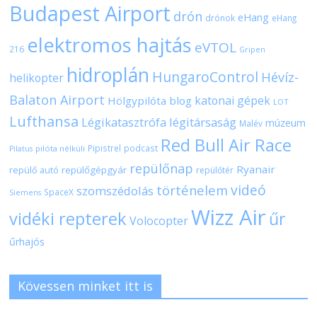
Budapest Airport
drón
eHang
drónok
eHang
elektromos hajtás
eVTOL
216
Gripen
hidroplán
HungaroControl
Hévíz-
helikopter
Balaton Airport
katonai gépek
Hölgypilóta blog
LOT
Lufthansa
Légikatasztrófa
légitársaság
múzeum
Malév
Red Bull Air Race
Pipistrel
podcast
pilóta nélküli
Pilatus
repülőnap
Ryanair
repülőgépgyár
repülő autó
repülőtér
videó
történelem
szomszédolás
SpaceX
Siemens
Wizz Air
vidéki repterek
űr
Volocopter
űrhajós
Kövessen minket itt is