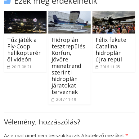
Ezek még érdekelhetik
Tűzijáték a
Hidroplán
Félix fekete
Fly-Coop
tesztrepülés
Catalina
helikopterér
Korfun,
hidroplán
ől videón
jövőre
újra repül
menetrend
2017-08-21
2016-11-05
szerinti
hidroplán
járatokat
terveznek
2017-11-19
Vélemény, hozzászólás?
Az e-mail címet nem tesszük közzé.
A kötelező mezőket
*