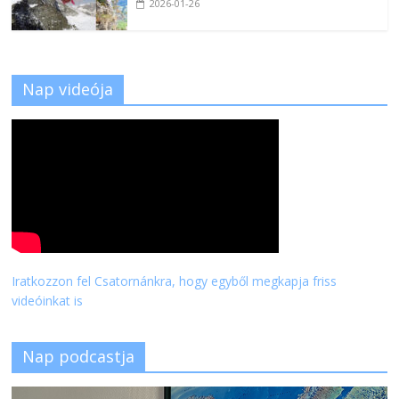
2026-01-26
Nap videója
Iratkozzon fel Csatornánkra, hogy egyből megkapja friss
videóinkat is
Nap podcastja