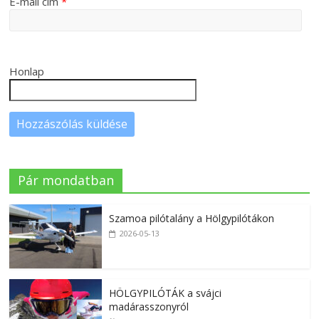
E-mail cím
*
Honlap
Pár mondatban
Szamoa pilótalány a Hölgypilótákon
2026-05-13
HÖLGYPILÓTÁK a svájci
madárasszonyról