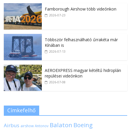
Farnborough Airshow több videónkon
2026-07-23
Többször felhasználható űrrakéta már
Kínában is
2026-07-13
AEROEXPRESS magyar kétéltű hidroplán
repülései videónkon
2026-07-08
Címkefelhő
Balaton
Boeing
Airbus
airshow
Antonov