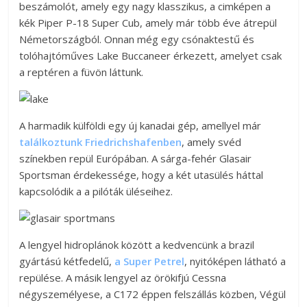
beszámolót, amely egy nagy klasszikus, a cimképen a
kék Piper P-18 Super Cub, amely már több éve átrepül
Németországból. Onnan még egy csónaktestű és
tolóhajtóműves Lake Buccaneer érkezett, amelyet csak
a reptéren a füvön láttunk.
A harmadik külföldi egy új kanadai gép, amellyel már
találkoztunk Friedrichshafenben
, amely svéd
színekben repül Európában. A sárga-fehér Glasair
Sportsman érdekessége, hogy a két utasülés háttal
kapcsolódik a a pilóták üléseihez.
A lengyel hidroplánok között a kedvencünk a brazil
gyártású kétfedelű,
a Super Petrel
, nyitóképen látható a
repülése. A másik lengyel az örökifjú Cessna
négyszemélyese, a C172 éppen felszállás közben, Végül