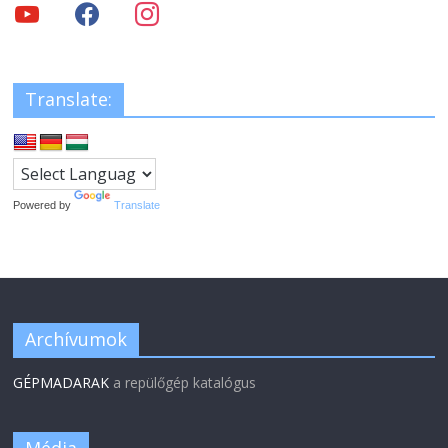
Translate:
Powered by
Translate
Archívumok
GÉPMADARAK
a repülőgép katalógus
Média