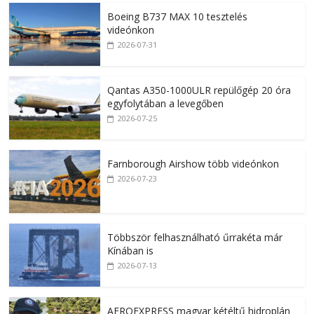
Boeing B737 MAX 10 tesztelés
videónkon
2026-07-31
Qantas A350-1000ULR repülőgép 20 óra
egyfolytában a levegőben
2026-07-25
Farnborough Airshow több videónkon
2026-07-23
Többször felhasználható űrrakéta már
Kínában is
2026-07-13
AEROEXPRESS magyar kétéltű hidroplán