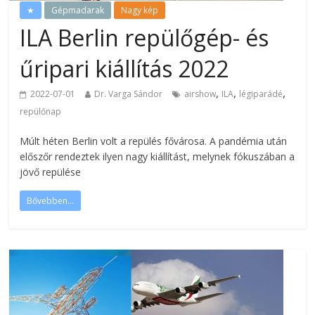
★
Gépmadarak
Nagy kép
ILA Berlin repülőgép- és
űripari kiállítás 2022
,
,
,
2022-07-01
Dr. Varga Sándor
airshow
ILA
légiparádé
repülőnap
Múlt héten Berlin volt a repülés fővárosa. A pandémia után
előszőr rendeztek ilyen nagy kiállítást, melynek fókuszában a
jövő repülése
Bővebben...