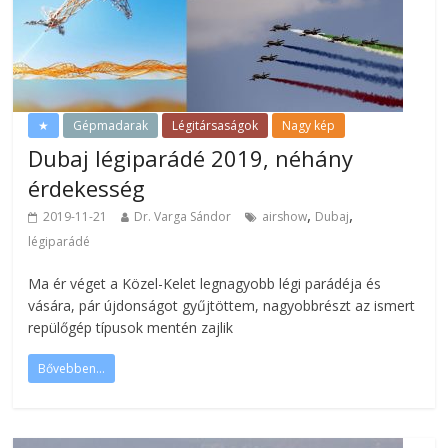
★
Gépmadarak
Légitársaságok
Nagy kép
Dubaj légiparádé 2019, néhány
érdekesség
,
,
2019-11-21
Dr. Varga Sándor
airshow
Dubaj
légiparádé
Ma ér véget a Közel-Kelet legnagyobb légi parádéja és
vására, pár újdonságot gyűjtöttem, nagyobbrészt az ismert
repülőgép típusok mentén zajlik
Bővebben...