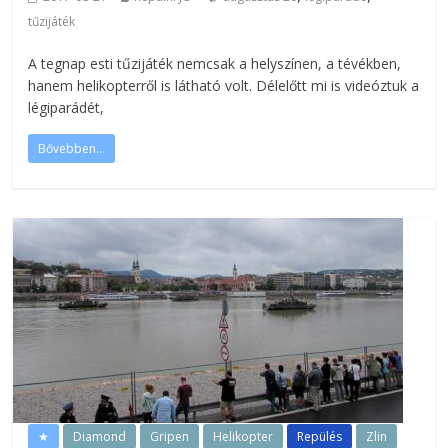
tűzijáték
A tegnap esti tűzijáték nemcsak a helyszínen, a tévékben,
hanem helikopterről is látható volt. Délelőtt mi is videóztuk a
légiparádét,
Bővebben...
★
Diamond
Gripen
Helikopter
Repülés
Zlin