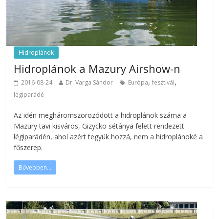
Hidroplánok
Hidroplánok a Mazury Airshow-n
,
,
2016-08-24
Dr. Varga Sándor
Európa
fesztivál
légiparádé
Az idén megháromszorozódott a hidroplánok száma a
Mazury tavi kisváros, Gizycko sétánya felett rendezett
légiparádén, ahol azért tegyük hozzá, nem a hidroplánoké a
főszerep.
Bővebben...