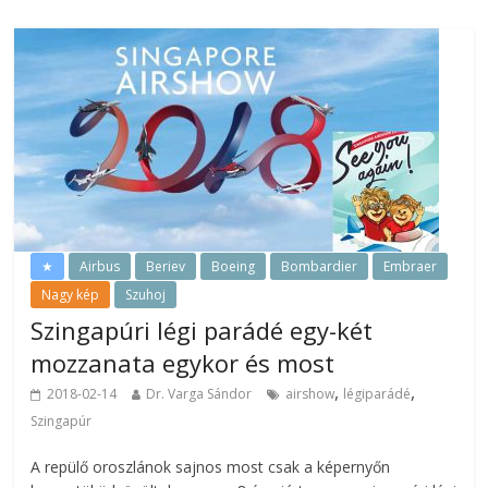
★
Airbus
Beriev
Boeing
Bombardier
Embraer
Nagy kép
Szuhoj
Szingapúri légi parádé egy-két
mozzanata egykor és most
,
,
2018-02-14
Dr. Varga Sándor
airshow
légiparádé
Szingapúr
A repülő oroszlánok sajnos most csak a képernyőn