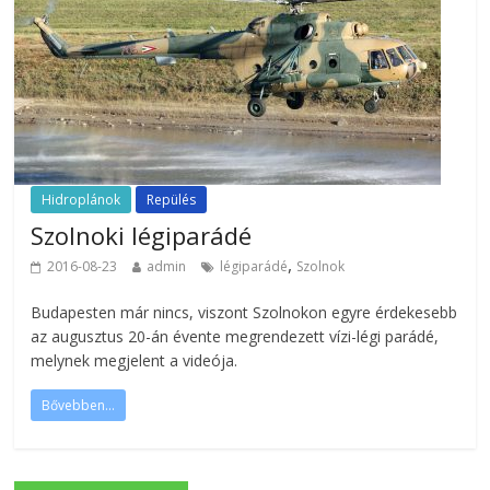
Hidroplánok
Repülés
Szolnoki légiparádé
,
2016-08-23
admin
légiparádé
Szolnok
Budapesten már nincs, viszont Szolnokon egyre érdekesebb
az augusztus 20-án évente megrendezett vízi-légi parádé,
melynek megjelent a videója.
Bővebben...