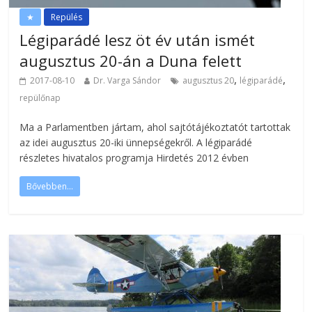
★
Repülés
Légiparádé lesz öt év után ismét
augusztus 20-án a Duna felett
,
,
2017-08-10
Dr. Varga Sándor
augusztus 20
légiparádé
repülőnap
Ma a Parlamentben jártam, ahol sajtótájékoztatót tartottak
az idei augusztus 20-iki ünnepségekről. A légiparádé
részletes hivatalos programja Hirdetés 2012 évben
Bővebben...