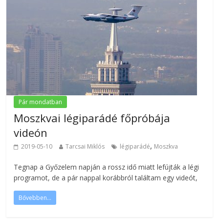
Pár mondatban
Moszkvai légiparádé főpróbája
videón
,
2019-05-10
Tarcsai Miklós
légiparádé
Moszkva
Tegnap a Győzelem napján a rossz idő miatt lefújták a légi
programot, de a pár nappal korábbról találtam egy videót,
Bővebben...