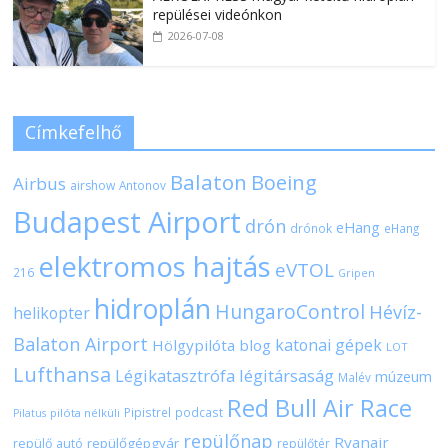
repülései videónkon
2026-07-08
Címkefelhő
Balaton
Boeing
Airbus
airshow
Antonov
Budapest Airport
drón
eHang
drónok
eHang
elektromos hajtás
eVTOL
216
Gripen
hidroplán
HungaroControl
Hévíz-
helikopter
Balaton Airport
katonai gépek
Hölgypilóta blog
LOT
Lufthansa
Légikatasztrófa
légitársaság
múzeum
Malév
Red Bull Air Race
Pipistrel
podcast
pilóta nélküli
Pilatus
repülőnap
Ryanair
repülőgépgyár
repülő autó
repülőtér