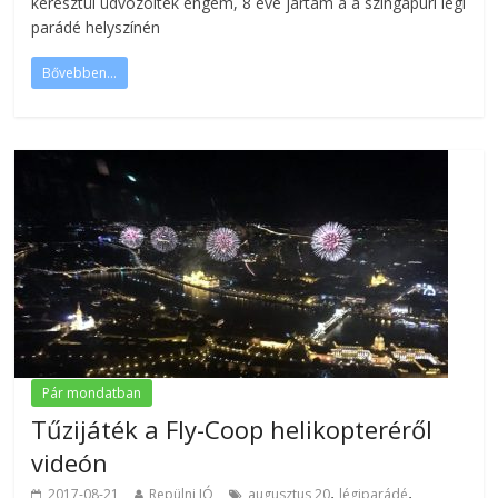
keresztül üdvözöltek engem, 8 éve jártam a a szingapúri légi
parádé helyszínén
Bővebben...
Pár mondatban
Tűzijáték a Fly-Coop helikopteréről
videón
,
,
2017-08-21
Repülni JÓ
augusztus 20
légiparádé