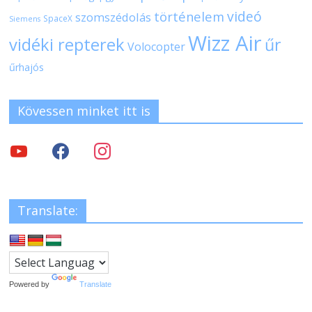
videó
történelem
szomszédolás
SpaceX
Siemens
Wizz Air
vidéki repterek
űr
Volocopter
űrhajós
Kövessen minket itt is
Translate:
Powered by
Translate