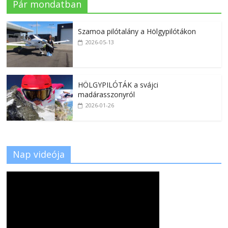
Pár mondatban
Szamoa pilótalány a Hölgypilótákon
2026-05-13
HÖLGYPILÓTÁK a svájci
madárasszonyról
2026-01-26
Nap videója