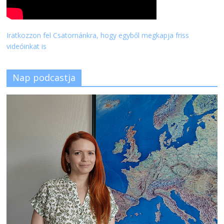
Iratkozzon fel Csatornánkra, hogy egyből megkapja friss
videóinkat is
Nap podcastja