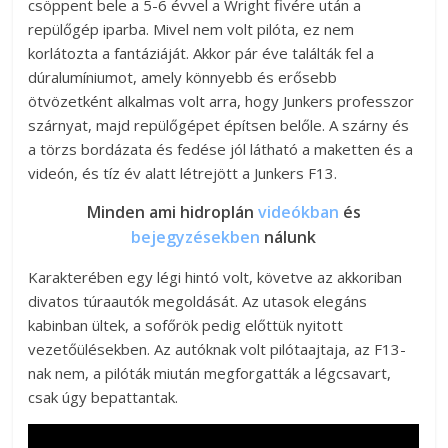
csöppent bele a 5-6 évvel a Wright fivére után a
repülőgép iparba. Mivel nem volt pilóta, ez nem
korlátozta a fantáziáját. Akkor pár éve találták fel a
dúralumíniumot, amely könnyebb és erősebb
ötvözetként alkalmas volt arra, hogy Junkers professzor
szárnyat, majd repülőgépet építsen belőle. A szárny és
a törzs bordázata és fedése jól látható a maketten és a
videón, és tíz év alatt létrejött a Junkers F13.
Minden ami hidroplán
videókban
és
bejegyzésekben
nálunk
Karakterében egy légi hintó volt, követve az akkoriban
divatos túraautók megoldását. Az utasok elegáns
kabinban ültek, a sofőrök pedig előttük nyitott
vezetőülésekben. Az autóknak volt pilótaajtaja, az F13-
nak nem, a pilóták miután megforgatták a légcsavart,
csak úgy bepattantak.