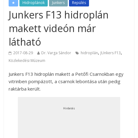
★
Hidroplánok
Junkers
Repülés
Junkers F13 hidroplán
makett videón már
látható
,
,
2017-08-29
Dr. Varga Sándor
hidroplán
JUnkers F13
Közlekedési Múzeum
Junkers F13 hidroplán makett a Petőfi Csarnokban egy
vitrinben pompázott, a csarnok lebontása után pedig
raktárba került.
Hirdetés