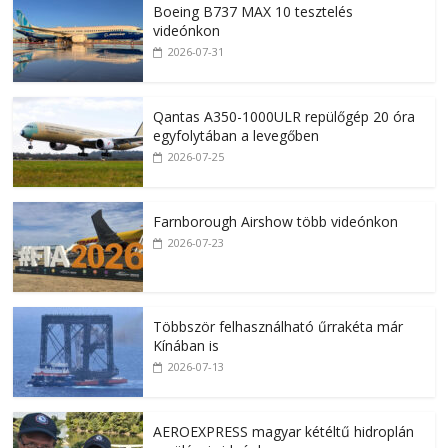
Boeing B737 MAX 10 tesztelés
videónkon
2026-07-31
Qantas A350-1000ULR repülőgép 20 óra
egyfolytában a levegőben
2026-07-25
Farnborough Airshow több videónkon
2026-07-23
Többször felhasználható űrrakéta már
Kínában is
2026-07-13
AEROEXPRESS magyar kétéltű hidroplán