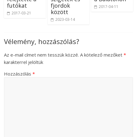
futókat
fjordok
2017-04-11
között
2017-03-21
2023-03-14
Vélemény, hozzászólás?
Az e-mail címet nem tesszük közzé.
A kötelező mezőket
*
karakterrel jelöltük
Hozzászólás
*