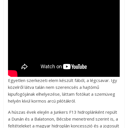
Egyetlen szerkezeti elem készült fából, a légcsavar. Igy
közelről látva talán nem szerencsés a hajtómű
kipufogójának elhelyezése, láttam fotókat a szemüveg
helyén kívül kormos arcú pilótákról.
A húszas évek elején a Junkers F13 hidroplánként repült
a Dunán és a Balatonon, Bécsbe menetrend szerint is, a
feltételeket a magyar hidroplán koncesszió és a jogosult