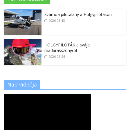
Szamoa pilótalány a Hölgypilótákon
2026-05-13
HÖLGYPILÓTÁK a svájci
madárasszonyról
2026-01-26
Nap videója