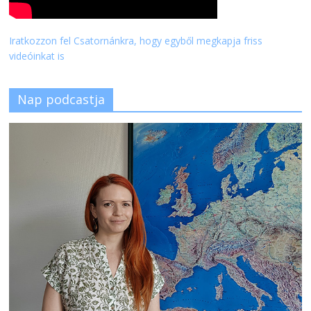
Iratkozzon fel Csatornánkra, hogy egyből megkapja friss
videóinkat is
Nap podcastja