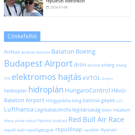
repülései videónkon
2026-07-08
Címkefelhő
Balaton
Boeing
Airbus
airshow
Antonov
Budapest Airport
drón
eHang
drónok
eHang
elektromos hajtás
eVTOL
216
Gripen
hidroplán
HungaroControl
Hévíz-
helikopter
Balaton Airport
katonai gépek
Hölgypilóta blog
LOT
Lufthansa
Légikatasztrófa
légitársaság
múzeum
Malév
Red Bull Air Race
Pipistrel
podcast
pilóta nélküli
Pilatus
repülőnap
Ryanair
repülőgépgyár
repülő autó
repülőtér