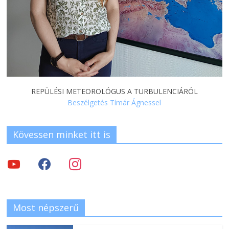
REPÜLÉSI METEOROLÓGUS A TURBULENCIÁRÓL
Beszélgetés Tímár Ágnessel
Kövessen minket itt is
Most népszerű