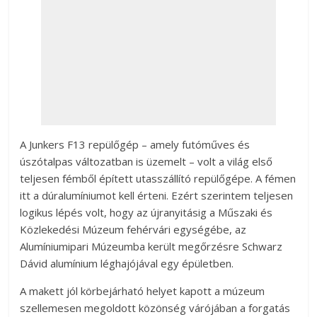
A Junkers F13 repülőgép – amely futóműves és
úszótalpas változatban is üzemelt – volt a világ első
teljesen fémből épített utasszállító repülőgépe. A fémen
itt a dúralumíniumot kell érteni. Ezért szerintem teljesen
logikus lépés volt, hogy az újranyitásig a Műszaki és
Közlekedési Múzeum fehérvári egységébe, az
Alumíniumipari Múzeumba került megőrzésre Schwarz
Dávid alumínium léghajójával egy épületben.
A makett jól körbejárható helyet kapott a múzeum
szellemesen megoldott közönség várójában a forgatás