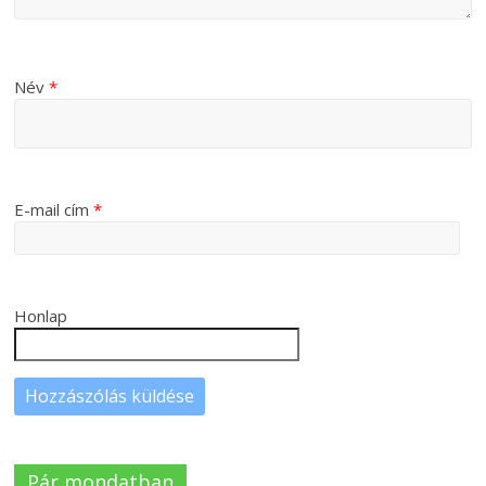
Név
*
E-mail cím
*
Honlap
Pár mondatban