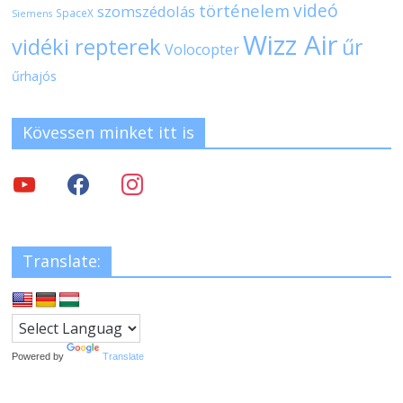
videó
történelem
szomszédolás
SpaceX
Siemens
Wizz Air
vidéki repterek
űr
Volocopter
űrhajós
Kövessen minket itt is
Translate:
Powered by
Translate