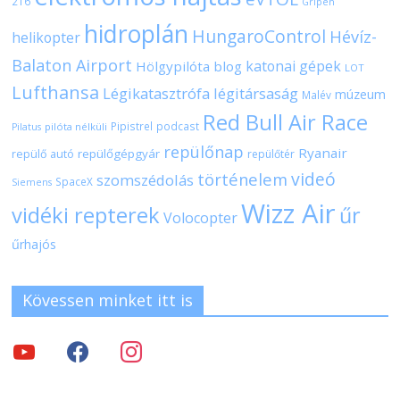
216
Gripen
hidroplán
HungaroControl
Hévíz-
helikopter
Balaton Airport
katonai gépek
Hölgypilóta blog
LOT
Lufthansa
Légikatasztrófa
légitársaság
múzeum
Malév
Red Bull Air Race
Pipistrel
podcast
pilóta nélküli
Pilatus
repülőnap
Ryanair
repülőgépgyár
repülő autó
repülőtér
videó
történelem
szomszédolás
SpaceX
Siemens
Wizz Air
vidéki repterek
űr
Volocopter
űrhajós
Kövessen minket itt is