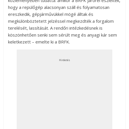
közleményében tudatta: amikor a BRFK járőrei észlelték,
hogy a repülőgép alacsonyan száll és folyamatosan
ereszkedik, gépjárművükkel mögé álltak és
megkülönböztetett jelzéssel megkezdték a forgalom
terelését, lassítását. A rendőri intézkedésnek is
köszönhetően senki sem sérült meg és anyagi kár sem
keletkezett – emelte ki a BRFK.
Hirdetés