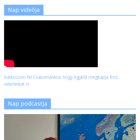
Nap videója
Iratkozzon fel Csatornánkra, hogy egyből megkapja friss
videóinkat is
Nap podcastja