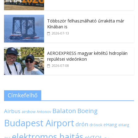
Többször felhasználható űrrakéta már
Kínában is
2026-07-13
AEROEXPRESS magyar kétéltű hidroplán
repülései videónkon
2026-07-08
Címkefelhő
Balaton
Boeing
Airbus
airshow
Antonov
Budapest Airport
drón
eHang
drónok
eHang
elektromos hajtás
eVTOL