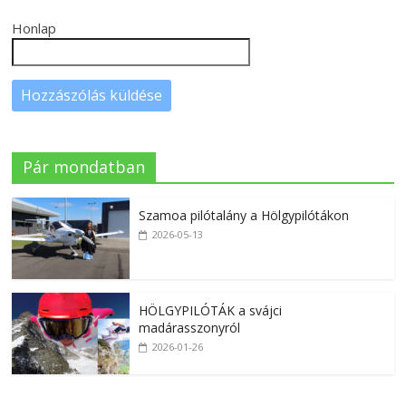
Honlap
Pár mondatban
Szamoa pilótalány a Hölgypilótákon
2026-05-13
HÖLGYPILÓTÁK a svájci
madárasszonyról
2026-01-26