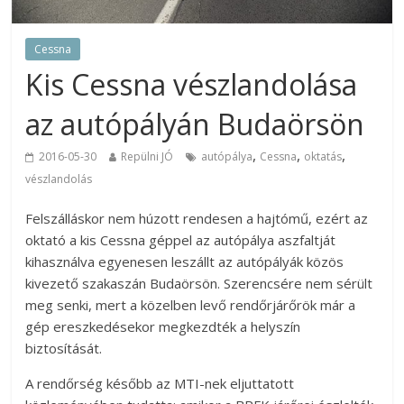
Cessna
Kis Cessna vészlandolása
az autópályán Budaörsön
,
,
,
2016-05-30
Repülni JÓ
autópálya
Cessna
oktatás
vészlandolás
Felszálláskor nem húzott rendesen a hajtómű, ezért az
oktató a kis Cessna géppel az autópálya aszfaltját
kihasználva egyenesen leszállt az autópályák közös
kivezető szakaszán Budaörsön. Szerencsére nem sérült
meg senki, mert a közelben levő rendőrjárőrök már a
gép ereszkedésekor megkezdték a helyszín
biztosítását.
A rendőrség később az MTI-nek eljuttatott